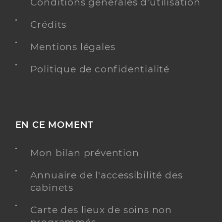
Adresse
Conditions générales d'utilisation
9 Boulevard Joseph Lair, 17400 Saint-Jean-
d’Angély
Crédits
Type de convention
Conventionné
Mentions légales
Y ALLER
Politique de confidentialité
Dr Champsaur Normand Christelle
Professionel de santé
Chirurgien-dentiste
EN CE MOMENT
Chirurgie dentaire
Mon bilan prévention
Spécialités
Adresse
Square des Lussaut, 17400 Saint-Jean-d’Angély
Annuaire de l'accessibilité des
Type de convention
Conventionné
cabinets
Carte des lieux de soins non
Y ALLER