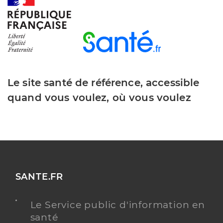
Y ALLER
Dr Mercier Laversanne Patricia
Professionel de santé
Chirurgien-dentiste
Le site santé de référence, accessible
quand vous voulez, où vous voulez
Chirurgie dentaire
Spécialités
Adresse
34 Rue du Moulin, 17400 Poursay-Garnaud
Type de convention
Conventionné
Y ALLER
SANTE.FR
Le Service public d'information en
Dr Monnet Marie Laure
santé
Professionel de santé