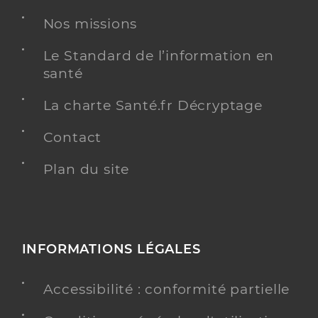
Chirurgien-dentiste
Nos missions
Chirurgie dentaire
Spécialités
Le Standard de l’information en
Adresse
23 Avenue de Port Mahon, 17400 Saint-Jean-
santé
d’Angély
Téléphone
0546262019
La charte Santé.fr Décryptage
Type de convention
Conventionné
Contact
Plan du site
Y ALLER
Dr Duranteau Florie
Professionel de santé
INFORMATIONS LÉGALES
Chirurgien-dentiste
Accessibilité : conformité partielle
Chirurgie dentaire
Spécialités