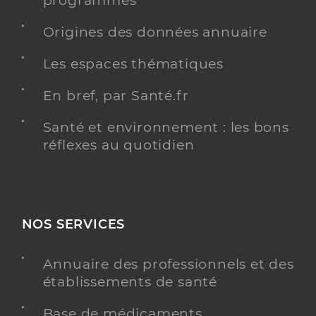
programmés
Origines des données annuaire
Dr Roger Leonard Charlotte
Professionel de santé
Les espaces thématiques
Chirurgien-dentiste
En bref, par Santé.fr
Chirurgie dentaire
Spécialités
Santé et environnement : les bons
Adresse
5 Avenue Pasteur, 17400 Saint-Jean-d’Angély
réflexes au quotidien
Téléphone
0546269466
Type de convention
Conventionné
Y ALLER
NOS SERVICES
Annuaire des professionnels et des
établissements de santé
Dr Leonard Antoine
Professionel de santé
Chirurgien-dentiste
Base de médicaments