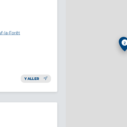
f-la-Forêt
2
Y ALLER