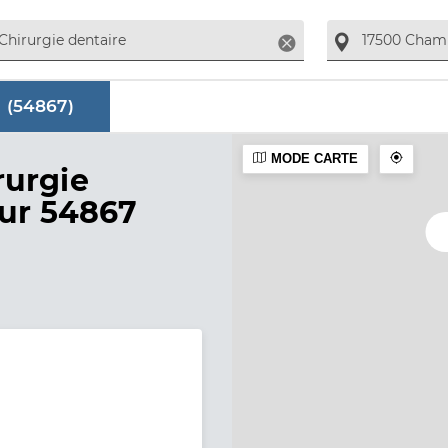
Supprimer
 (
54867
)
MODE CARTE
aire
rurgie
sur 54867