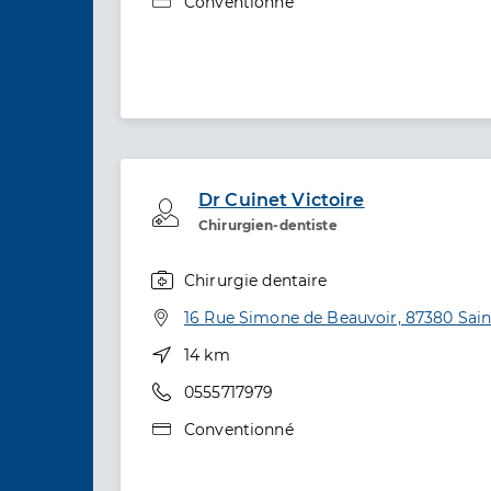
Type de convention
Conventionné
Dr Cuinet Victoire
Professionel de santé
Chirurgien-dentiste
Chirurgie dentaire
Spécialités
Adresse
16 Rue Simone de Beauvoir, 87380 Sain
Distance
14 km
Téléphone
0555717979
Type de convention
Conventionné