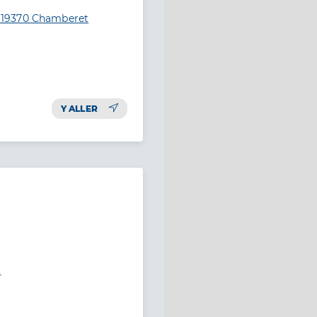
 19370 Chamberet
Y ALLER
c