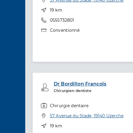
Distance
19 km
Téléphone
0555732801
Type de convention
Conventionné
Dr Bordillon Francois
Professionel de santé
Chirurgien-dentiste
Chirurgie dentaire
Spécialités
Adresse
57 Avenue du Stade, 19140 Uzerche
Distance
19 km