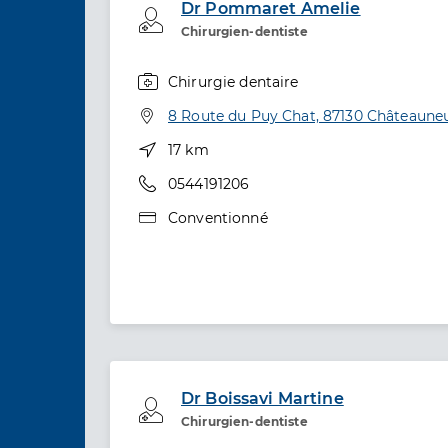
Dr Pommaret Amelie
Professionel de santé
Chirurgien-dentiste
Chirurgie dentaire
Spécialités
Adresse
8 Route du Puy Chat, 87130 Châteauneu
Distance
17 km
Téléphone
0544191206
Type de convention
Conventionné
Dr Boissavi Martine
Professionel de santé
Chirurgien-dentiste