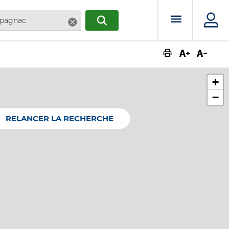
Menu prin
Supprimer
RECHERCHER
Augmente
Dimin
+
−
RELANCER LA RECHERCHE