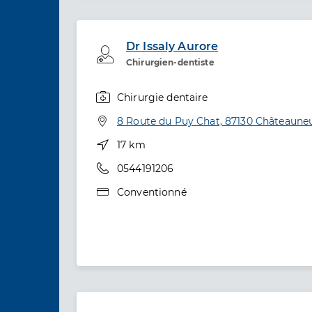
Dr Issaly Aurore
Professionel de santé
Chirurgien-dentiste
Chirurgie dentaire
Spécialités
Adresse
8 Route du Puy Chat, 87130 Châteauneu
Distance
17 km
Téléphone
0544191206
Type de convention
Conventionné