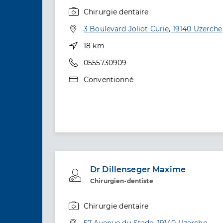
Chirurgie dentaire
Spécialités
Adresse
3 Boulevard Joliot Curie, 19140 Uzerche
Distance
18 km
Téléphone
0555730909
Type de convention
Conventionné
Dr Dillenseger Maxime
Professionel de santé
Chirurgien-dentiste
Chirurgie dentaire
Spécialités
Adresse
57 Avenue du Stade, 19140 Uzerche