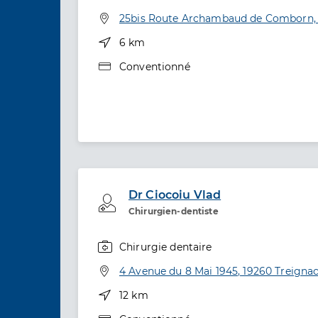
Spécialités
Adresse
25bis Route Archambaud de Comborn,
Distance
6 km
Type de convention
Conventionné
Dr Ciocoiu Vlad
Professionel de santé
Chirurgien-dentiste
Chirurgie dentaire
Spécialités
Adresse
4 Avenue du 8 Mai 1945, 19260 Treigna
Distance
12 km