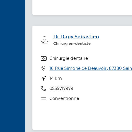
Dr Dapy Sebastien
Professionel de santé
Chirurgien-dentiste
Chirurgie dentaire
Spécialités
Adresse
16 Rue Simone de Beauvoir, 87380 Sain
Distance
14 km
Téléphone
0555717979
Type de convention
Conventionné