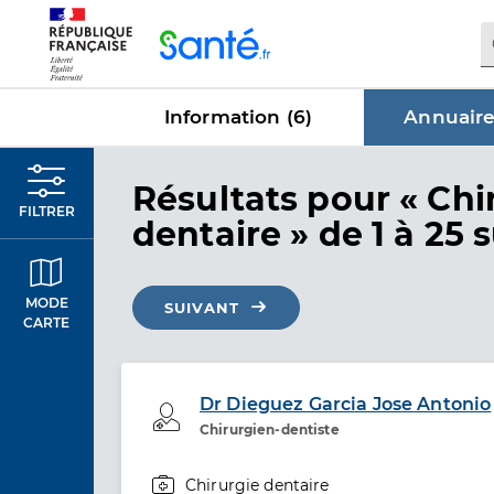
Panneau de gestion des cookies
Information (
6
)
Annuaire
dans Annu
Résultats
pour « Chi
FILTRER
dentaire »
de 1 à 25 
MODE
SUIVANT
CARTE
Dr Dieguez Garcia Jose Antonio
Professionel de santé
Chirurgien-dentiste
Chirurgie dentaire