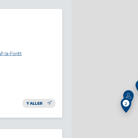
f-la-Forêt
Y ALLER
2