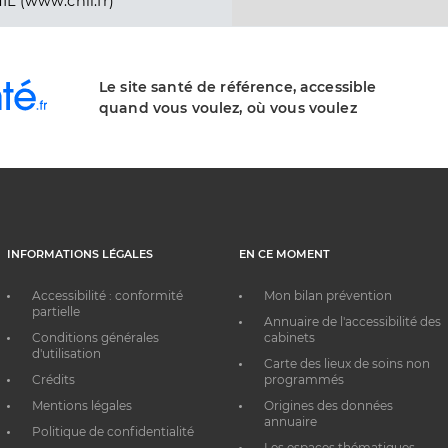
IL (www.cnil.fr)
Le site santé de référence, accessible
quand vous voulez, où vous voulez
INFORMATIONS LÉGALES
EN CE MOMENT
Accessibilité : conformité
Mon bilan prévention
partielle
Annuaire de l'accessibilité des
Conditions générales
cabinets
d'utilisation
Carte des lieux de soins non
Crédits
programmés
Mentions légales
Origines des données
annuaire
Politique de confidentialité
Les espaces thématiques