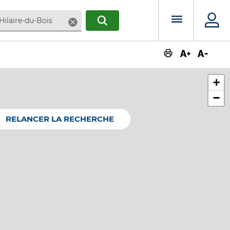
Menu prin
Supprimer
RECHERCHER
Augmente
Dimin
+
−
RELANCER LA RECHERCHE