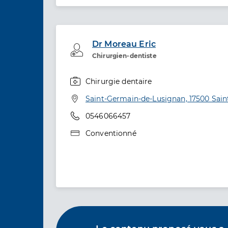
Dr Moreau Eric
Professionel de santé
Chirurgien-dentiste
Chirurgie dentaire
Spécialités
Adresse
Saint-Germain-de-Lusignan, 17500 Sai
Téléphone
0546066457
Type de convention
Conventionné