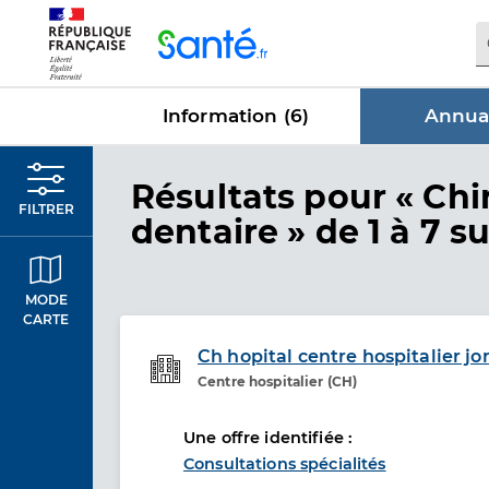
Panneau de gestion des cookies
Information (
6
)
Annuai
dans Annu
Résultats
pour « Chi
FILTRER
dentaire »
de 1 à 7 su
MODE
CARTE
Ch hopital centre hospitalier jo
Centre hospitalier (CH)
Etablissement de soins
Une offre identifiée :
Consultations spécialités