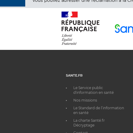
vous pouvez adresser une réclamation à la CN
SANTE.FR
Le Service public
d'information en santé
Nos missions
Le Standard de l’information
en santé
La charte Santé.fr
Décryptage
Contact