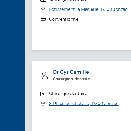
Spécialités
Adresse
Lotissement la Meslerie, 17500 Jonzac
Type de convention
Conventionné
Dr Gys Camille
Professionel de santé
Chirurgien-dentiste
Chirurgie dentaire
Spécialités
Adresse
8 Place du Chateau, 17500 Jonzac