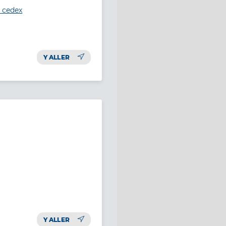
c cedex
Y ALLER
Y ALLER