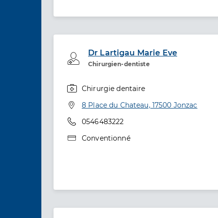
Dr Lartigau Marie Eve
Professionel de santé
Chirurgien-dentiste
Chirurgie dentaire
Spécialités
Adresse
8 Place du Chateau, 17500 Jonzac
Téléphone
0546483222
Type de convention
Conventionné