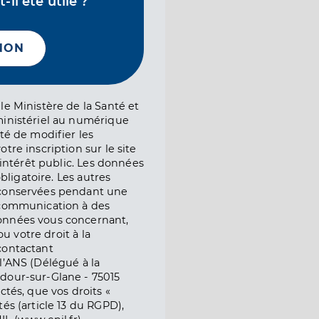
il été utile ?
NON
le Ministère de la Santé et
ministériel au numérique
té de modifier les
tre inscription sur le site
l’intérêt public. Les données
obligatoire. Les autres
 conservées pendant une
e communication à des
onnées vous concernant,
ou votre droit à la
contactant
l’ANS (Délégué à la
dour-sur-Glane - 75015
ctés, que vos droits «
és (article 13 du RGPD),