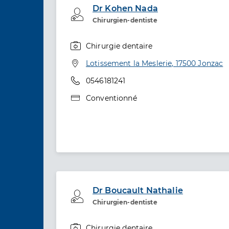
Dr Kohen Nada
Professionel de santé
Chirurgien-dentiste
Chirurgie dentaire
Spécialités
Adresse
Lotissement la Meslerie, 17500 Jonzac
Téléphone
0546181241
Type de convention
Conventionné
Dr Boucault Nathalie
Professionel de santé
Chirurgien-dentiste
Chirurgie dentaire