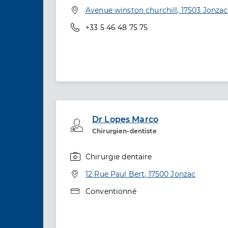
Adresse
Avenue winston churchill, 17503 Jonza
Téléphone
+33 5 46 48 75 75
Dr Lopes Marco
Professionel de santé
Chirurgien-dentiste
Chirurgie dentaire
Spécialités
Adresse
12 Rue Paul Bert, 17500 Jonzac
Type de convention
Conventionné