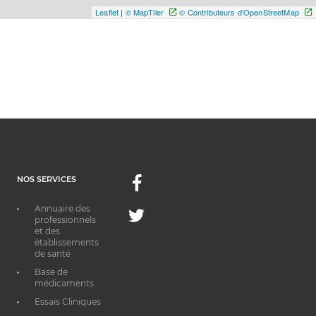
Leaflet
|
© MapTiler
© Contributeurs d'OpenStreetMap
NOS SERVICES
Facebook
Annuaire des
Twitter
professionnels
et des
établissements
de santé
Base de
médicaments
Essais Cliniques