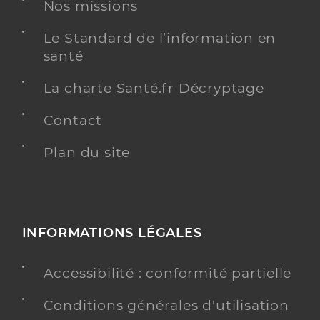
Nos missions
Le Standard de l’information en
Dr Pasquet Kaelig
Professionel de santé
santé
Chirurgien-dentiste
La charte Santé.fr Décryptage
Chirurgie dentaire
Spécialités
Contact
Adresse
11 Route de Badménil, 54120 Baccarat
Distance
Plan du site
10 km
Téléphone
0383754148
Type de convention
Conventionné
INFORMATIONS LÉGALES
Y ALLER
Accessibilité : conformité partielle
Conditions générales d'utilisation
Dr Perrin Thibault