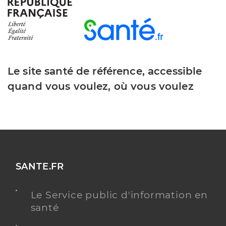
Y ALLER
Le site santé de référence, accessible
Dr Kekic Sacha
Professionel de santé
Chirurgien-dentiste
quand vous voulez, où vous voulez
Chirurgie dentaire
Spécialités
Adresse
42 Rue du Général Sarrail, 88110 Raon-l’Étape
Distance
10 km
Téléphone
0329419116
SANTE.FR
Type de convention
Conventionné
Le Service public d'information en
santé
Y ALLER