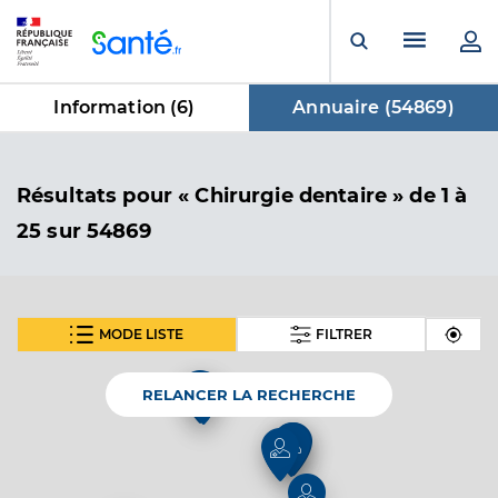
Panneau de gestion des cookies
Menu pr
Ouvrir la rech
Information (
6
)
Annuaire (
54869
)
dans Annuaire
Résultats
pour « Chirurgie dentaire »
de 1 à
25 sur 54869
MODE LISTE
FILTRER
SUIVANT
Dr Aubry Melanie
Professionel de santé
Chirurgien-dentiste
2
RELANCER LA RECHERCHE
Chirurgie dentaire
2
Spécialités
Adresse
11bis Avenue du 17e Bcp, 88700 Rambervillers