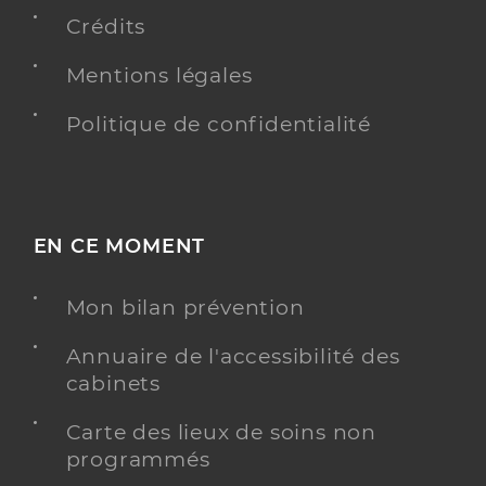
Professionel de santé
Chirurgien-dentiste
Crédits
Mentions légales
Chirurgie dentaire
Spécialités
Adresse
11 Route de Badménil, 54120 Baccarat
Politique de confidentialité
Distance
10 km
Téléphone
0383754148
Type de convention
Conventionné
EN CE MOMENT
Y ALLER
Mon bilan prévention
Annuaire de l'accessibilité des
cabinets
Dr Coste Arnaud
Professionel de santé
Chirurgien-dentiste
Carte des lieux de soins non
programmés
Chirurgie dentaire