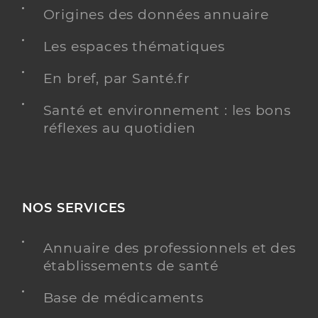
Spécialités
Origines des données annuaire
Adresse
8 Rue Adrien Michaut, 54120 Baccarat
Distance
Les espaces thématiques
10 km
Téléphone
0383751476
En bref, par Santé.fr
Type de convention
Conventionné
Santé et environnement : les bons
réflexes au quotidien
Y ALLER
NOS SERVICES
Dr Louis Mathieu
Professionel de santé
Chirurgien-dentiste
Annuaire des professionnels et des
Chirurgie dentaire
établissements de santé
Spécialités
Adresse
47 Rue Jules Ferry, 88110 Raon-l’Étape
Base de médicaments
Distance
11 km