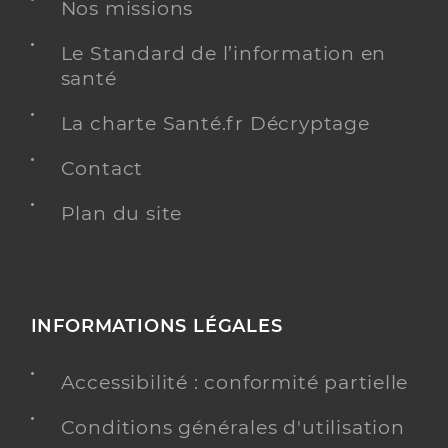
Y ALLER
Nos missions
Le Standard de l’information en
santé
Dr Arescaldino Cecile
Professionel de santé
La charte Santé.fr Décryptage
Chirurgien-dentiste
Contact
Chirurgie dentaire
Spécialités
Plan du site
Adresse
2993 Avenue d’Uriage, 38410 Vaulnaveys-le-Haut
Distance
23 km
Téléphone
0476890291
Type de convention
Conventionné
INFORMATIONS LÉGALES
Y ALLER
Accessibilité : conformité partielle
Conditions générales d'utilisation