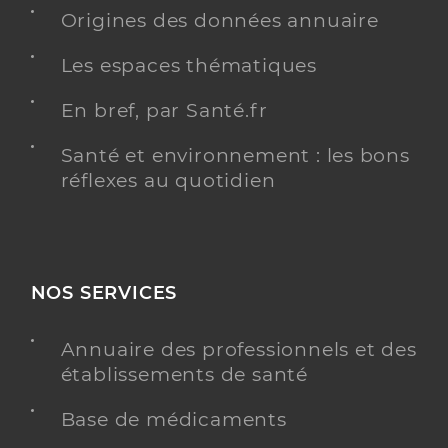
Origines des données annuaire
Chirurgie dentaire
Spécialités
Les espaces thématiques
Adresse
Le Versoud, 38420 Le Versoud
Distance
24 km
En bref, par Santé.fr
Téléphone
0476774771
Santé et environnement : les bons
Type de convention
Conventionné
réflexes au quotidien
Y ALLER
NOS SERVICES
Dr Ovcharova Regina
Professionel de santé
Annuaire des professionnels et des
Chirurgien-dentiste
établissements de santé
Chirurgie dentaire
Base de médicaments
Spécialités
Adresse
41 Avenue Aristide Bergès, 38190 Villard-Bonnot