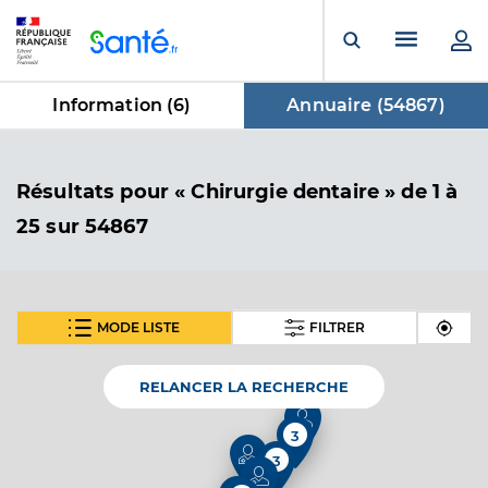
Panneau de gestion des cookies
Menu pr
Ouvrir la rech
Information (
6
)
Annuaire (
54867
)
dans Annuaire
Résultats
pour « Chirurgie dentaire »
de 1 à
25 sur 54867
MODE LISTE
FILTRER
SUIVANT
Dr Begouin Franck
Professionel de santé
Chirurgien-dentiste
RELANCER LA RECHERCHE
Chirurgie dentaire
3
Spécialités
3
Adresse
25 Impasse des Feuillantines, 38410 Saint-Martin-