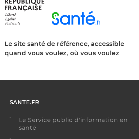
Téléphone
0476891050
Type de convention
Conventionné
Y ALLER
Le site santé de référence, accessible
quand vous voulez, où vous voulez
Dr Chaparro Carlos
Professionel de santé
Chirurgien-dentiste
Chirurgie dentaire
Spécialités
Adresse
2993 Avenue d’Uriage, 38410 Vaulnaveys-le-Haut
SANTE.FR
Distance
23 km
Le Service public d'information en
Type de convention
Conventionné
santé