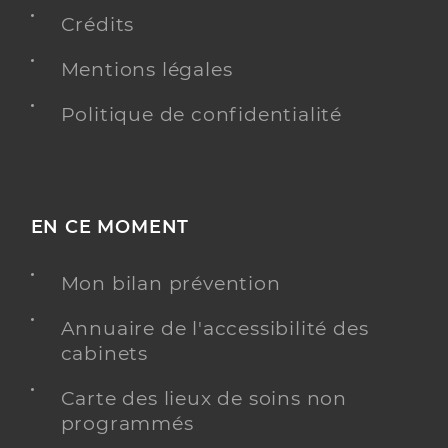
Crédits
Dr Foureau Jean Christophe
Professionel de santé
Chirurgien-dentiste
Mentions légales
Chirurgie dentaire
Politique de confidentialité
Spécialités
Adresse
645 Avenue d’Uriage, 38410 Vaulnaveys-le-Haut
Distance
23 km
Téléphone
0638033838
EN CE MOMENT
Type de convention
Conventionné
Mon bilan prévention
Y ALLER
Annuaire de l'accessibilité des
cabinets
Carte des lieux de soins non
Dr Koestle Yves
Professionel de santé
programmés
Chirurgien-dentiste