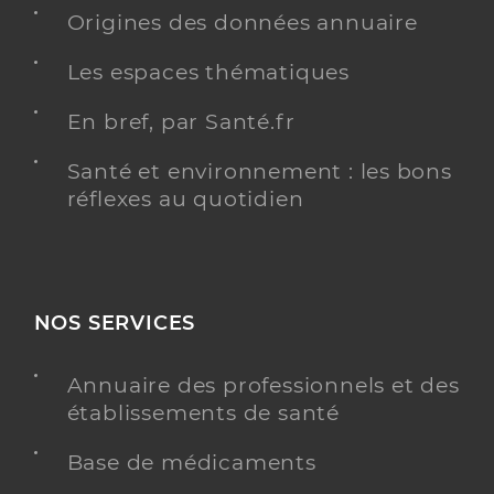
Origines des données annuaire
Dr Dunand Florian
Professionel de santé
Chirurgien-dentiste
Les espaces thématiques
Chirurgie dentaire
En bref, par Santé.fr
Spécialités
Adresse
50bis Avenue de la Grande Conche, 17200 Royan
Santé et environnement : les bons
Type de convention
Conventionné
réflexes au quotidien
Y ALLER
NOS SERVICES
Dr Mouton Frederic
Professionel de santé
Annuaire des professionnels et des
Chirurgien-dentiste
établissements de santé
Chirurgie dentaire
Base de médicaments
Spécialités
Adresse
4ter Rue des Cerisiers, 17200 Royan