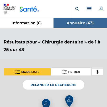
Panneau de gestion des cookies
Menu pr
Ouvrir la rech
Information (
6
)
Annuaire (
43
)
dans Annuaire
Résultats
pour « Chirurgie dentaire »
de 1 à
25 sur 43
MODE LISTE
FILTRER
SUIVANT
Dr Thouati Sylvie
Professionel de santé
Chirurgien-dentiste
RELANCER LA RECHERCHE
Chirurgie dentaire
Spécialités
Adresse
67 Rue Paul Doumer, 17200 Royan