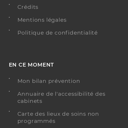
Conventionné
Crédits
Y ALLER
Mentions légales
Politique de confidentialité
Dr Saint Genez Emilie
Professionel de santé
Chirurgien-dentiste
EN CE MOMENT
Chirurgie dentaire
Spécialités
Adresse
67 Rue Paul Doumer, 17200 Royan
Mon bilan prévention
Téléphone
0546224545
Annuaire de l'accessibilité des
cabinets
Y ALLER
Carte des lieux de soins non
programmés