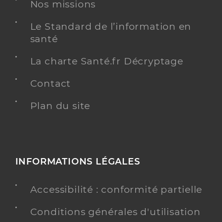
Nos missions
Chirurgie dentaire
Spécialités
Adresse
15 Boulevard Albert 1er, 17200 Royan
Le Standard de l’information en
Téléphone
0546067070
santé
Type de convention
Conventionné
La charte Santé.fr Décryptage
Contact
Y ALLER
Plan du site
Dr Bonniol Jeanne
Professionel de santé
Chirurgien-dentiste
INFORMATIONS LÉGALES
Chirurgie dentaire
Spécialités
Adresse
Accessibilité : conformité partielle
10 Rue Pierre Loti, 17200 Royan
Téléphone
0546080008
Conditions générales d'utilisation
Type de convention