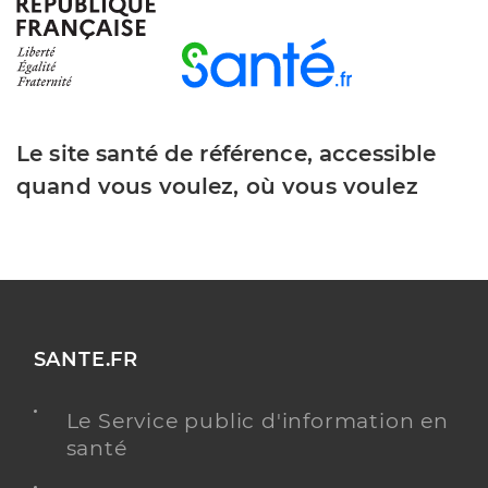
Dr Teixeira Camille
Professionel de santé
Chirurgien-dentiste
Le site santé de référence, accessible
Chirurgie dentaire
Spécialités
quand vous voulez, où vous voulez
Adresse
21 Boulevard de la Perche, 17200 Royan
Type de convention
Conventionné
Y ALLER
SANTE.FR
Dr Raad Nicolas
Professionel de santé
Le Service public d'information en
Chirurgien-dentiste
santé