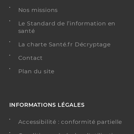
Chirurgie dentaire
Spécialités
Nos missions
Adresse
8 Place du Bois de l’Ardilliers, 17630 La Flotte
Téléphone
0546095556
Le Standard de l’information en
santé
Type de convention
Conventionné
La charte Santé.fr Décryptage
Y ALLER
Contact
Plan du site
INFORMATIONS LÉGALES
Accessibilité : conformité partielle