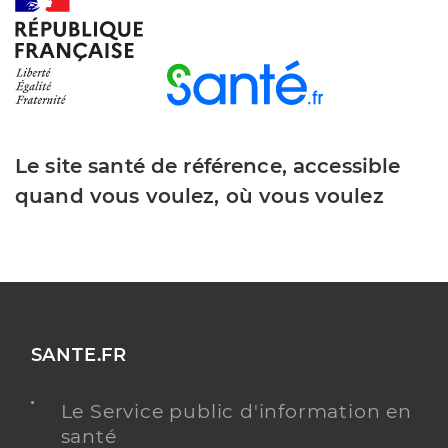
Dr Soares De Oliveira Solene
Professionel de santé
Chirurgien-dentiste
Chirurgie dentaire
Le site santé de référence, accessible
Spécialités
Adresse
8 Place du Bois de l’Ardilliers, 17630 La Flotte
quand vous voulez, où vous voulez
Type de convention
Conventionné
Y ALLER
SANTE.FR
Dr Prulho Nadia
Professionel de santé
Chirurgien-dentiste
Le Service public d'information en
santé