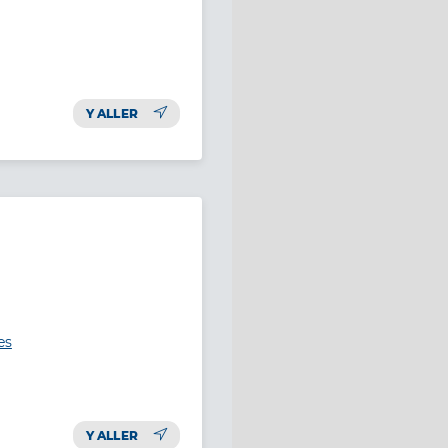
Y ALLER
es
Y ALLER