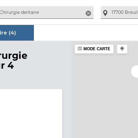
Supprimer
re (
4
)
MODE CARTE
aire
rurgie
r 4