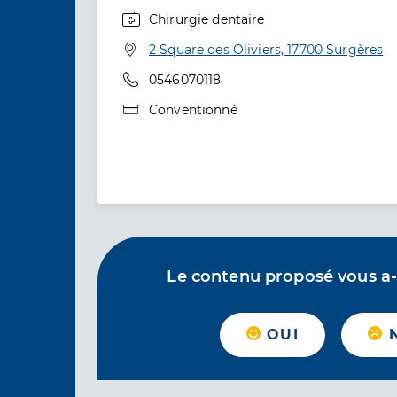
Chirurgie dentaire
Spécialités
Adresse
2 Square des Oliviers, 17700 Surgères
Téléphone
0546070118
Type de convention
Conventionné
Le contenu proposé vous a-t-
OUI