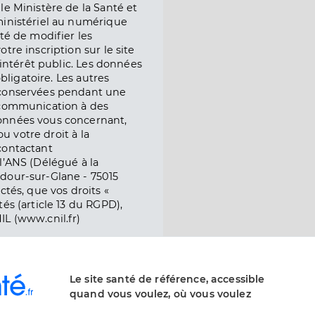
le Ministère de la Santé et
ministériel au numérique
té de modifier les
tre inscription sur le site
l’intérêt public. Les données
obligatoire. Les autres
 conservées pendant une
e communication à des
onnées vous concernant,
ou votre droit à la
contactant
l’ANS (Délégué à la
dour-sur-Glane - 75015
ctés, que vos droits «
és (article 13 du RGPD),
IL (www.cnil.fr)
Le site santé de référence, accessible
quand vous voulez, où vous voulez