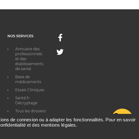
NOS SERVICES
Facebook
Annuaire des
Twitter
professionnels
et des
établissements
de santé
Base de
médicaments
Essais Cliniques
Santé.fr
Décryptage
Tous les dossiers
G
thématiques
ations de connexion ou à adapter les fonctionnalités. Pour en savoir
onfidentialité et des mentions légales.