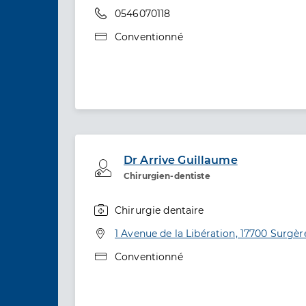
Téléphone
0546070118
Type de convention
Conventionné
Dr Arrive Guillaume
Professionel de santé
Chirurgien-dentiste
Chirurgie dentaire
Spécialités
Adresse
1 Avenue de la Libération, 17700 Surgèr
Type de convention
Conventionné