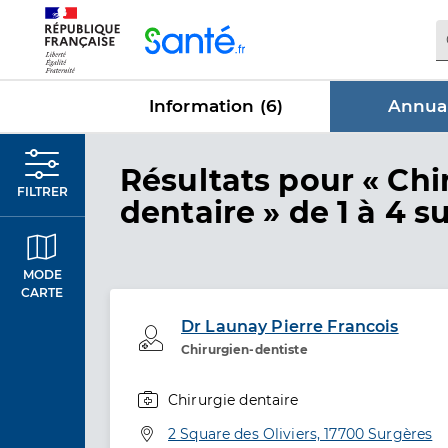
Panneau de gestion des cookies
Information (
6
)
Annuai
dans Annu
Résultats
pour « Chi
FILTRER
dentaire »
de 1 à 4 su
MODE
CARTE
Dr Launay Pierre Francois
Professionel de santé
Chirurgien-dentiste
Chirurgie dentaire
Spécialités
Adresse
2 Square des Oliviers, 17700 Surgères