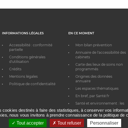
INFORMATIONS LÉGALES
EN CE MOMENT
Accessibilité : conformité
Mon bilan prévention
partielle
Annuaire de l'accessibilité des
Conditions générales
cabinets
d'utilisation
Carte des lieux de soins non
Crédits
programmés
Mentions légales
Origines des données
annuaire
Politique de confidentialité
Les espaces thématiques
En bref, par Santé.fr
Santé et environnement : les
bons réflexes au quotidien
es cookies destinés à faire des statistiques, à conserver vos inform
okies, nous vous invitons à prendre connaissance de la politique de c
Tout accepter
Tout refuser
Personnaliser