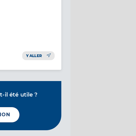
Y ALLER
il été utile ?
NON