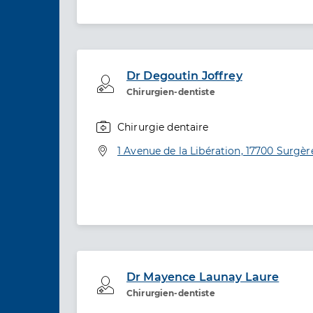
Dr Degoutin Joffrey
Professionel de santé
Chirurgien-dentiste
Chirurgie dentaire
Spécialités
Adresse
1 Avenue de la Libération, 17700 Surgèr
Dr Mayence Launay Laure
Professionel de santé
Chirurgien-dentiste