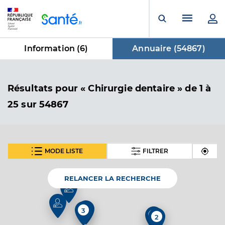
Panneau de gestion des cookies
Menu pr
Ouvrir la rech
Information (
6
)
Annuaire (
54867
)
dans Annuaire
Résultats
pour « Chirurgie dentaire »
de 1 à
25 sur 54867
MODE LISTE
FILTRER
SUIVANT
Dr Degoutin Joffrey
Professionel de santé
Chirurgien-dentiste
RELANCER LA RECHERCHE
Chirurgie dentaire
Spécialités
2
3
2
Adresse
1 Avenue de la Libération, 17700 Surgères
2