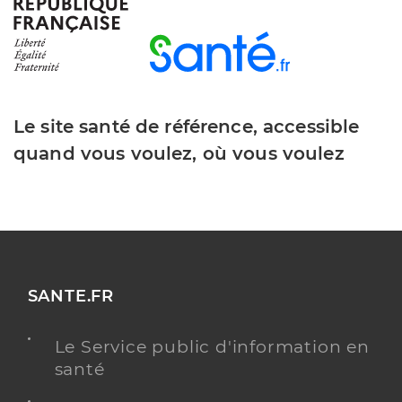
Dr Launay Pierre Francois
Professionel de santé
Chirurgien-dentiste
Le site santé de référence, accessible
Chirurgie dentaire
Spécialités
quand vous voulez, où vous voulez
Adresse
2 Square des Oliviers, 17700 Surgères
Distance
7 km
Téléphone
0546070118
Type de convention
Conventionné
SANTE.FR
Y ALLER
Le Service public d'information en
santé