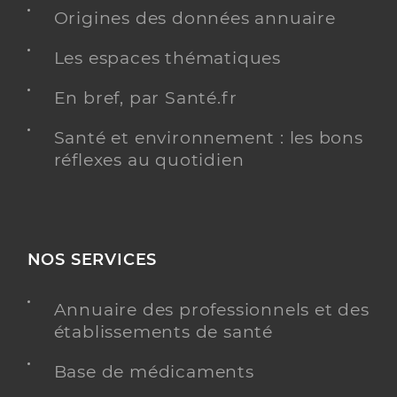
Origines des données annuaire
Distance
13 km
Les espaces thématiques
Téléphone
05 46 35 50 41
Type de convention
Conventionné
En bref, par Santé.fr
Santé et environnement : les bons
Y ALLER
réflexes au quotidien
Dr Bourguignon Patrick
Professionel de santé
Chirurgien-dentiste
NOS SERVICES
Chirurgie dentaire
Annuaire des professionnels et des
Spécialités
Adresse
11 Rue du Champ de Foire, 17380 Tonnay-
établissements de santé
Boutonne
Base de médicaments
Distance
13 km