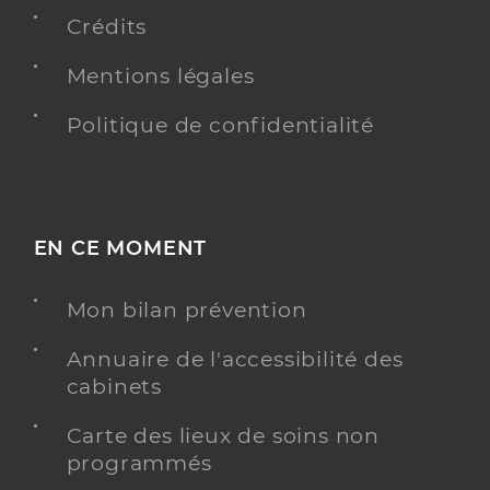
Chirurgie dentaire
Spécialités
Crédits
Adresse
30 Place de la République, 17290 Aigrefeuille-
d’Aunis
Mentions légales
Distance
13 km
Politique de confidentialité
Téléphone
0546355041
Type de convention
Conventionné
Y ALLER
EN CE MOMENT
Mon bilan prévention
Dr Chopineaux Sarah
Professionel de santé
Annuaire de l'accessibilité des
Chirurgien-dentiste
cabinets
Chirurgie dentaire
Carte des lieux de soins non
Spécialités
programmés
Adresse
30 Place de la République, 17290 Aigrefeuille-
d’Aunis