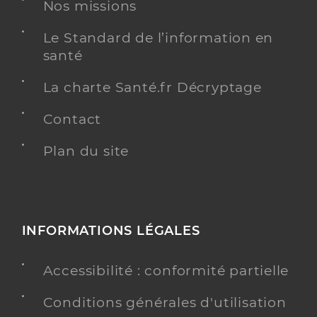
Dr Mayence Launay Laure
Professionel de santé
Nos missions
Chirurgien-dentiste
Le Standard de l’information en
Chirurgie dentaire
santé
Spécialités
Adresse
2 Square des Oliviers, 17700 Surgères
La charte Santé.fr Décryptage
Distance
7 km
Contact
Téléphone
0546070118
Type de convention
Plan du site
Conventionné
Y ALLER
INFORMATIONS LÉGALES
Dr Nardi Vincent
Professionel de santé
Accessibilité : conformité partielle
Chirurgien-dentiste
Conditions générales d'utilisation