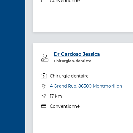
Type de convention
Conventionné
Dr Cardoso Jessica
Professionel de santé
Chirurgien-dentiste
Chirurgie dentaire
Spécialités
Adresse
4 Grand Rue, 86500 Montmorillon
Distance
17 km
Type de convention
Conventionné