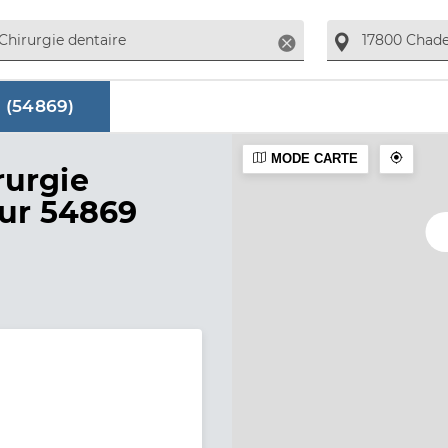
Supprimer
 (
54869
)
MODE CARTE
aire
rurgie
sur 54869