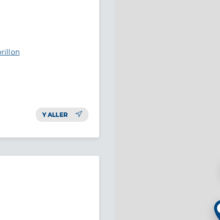
rillon
Y ALLER