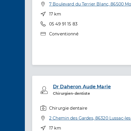
Adresse
7 Boulevard du Terrier Blanc, 86500 M
Distance
17 km
Téléphone
05 49 91 15 83
Type de convention
Conventionné
Dr Daheron Aude Marie
Professionel de santé
Chirurgien-dentiste
Chirurgie dentaire
Spécialités
Adresse
2 Chemin des Gardes, 86320 Lussac-le
Distance
17 km