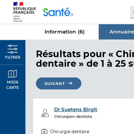
Panneau de gestion des cookies
Information (
6
)
Annuaire
dans Annu
Résultats
pour « Chi
FILTRER
dentaire »
de 1 à 25 
MODE
SUIVANT
CARTE
Dr Suetens Birgit
Professionel de santé
Chirurgien-dentiste
Chirurgie dentaire