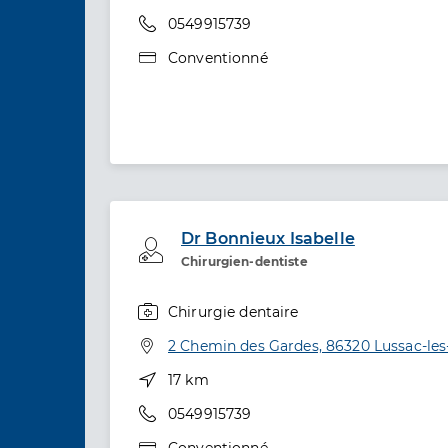
Téléphone
0549915739
Type de convention
Conventionné
Dr Bonnieux Isabelle
Professionel de santé
Chirurgien-dentiste
Chirurgie dentaire
Spécialités
Adresse
2 Chemin des Gardes, 86320 Lussac-le
Distance
17 km
Téléphone
0549915739
Type de convention
Conventionné