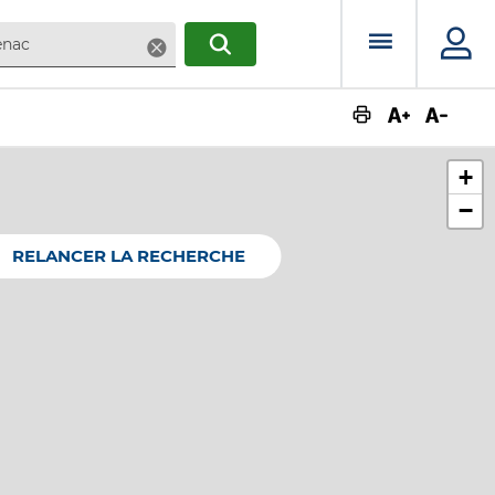
Menu prin
Supprimer
RECHERCHER
Augmente
Dimin
+
−
RELANCER LA RECHERCHE