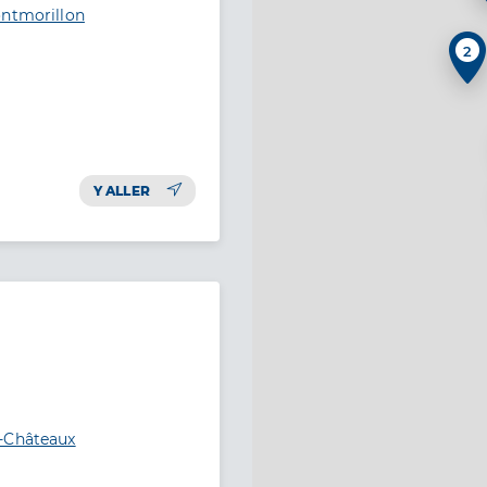
ontmorillon
2
Y ALLER
s-Châteaux