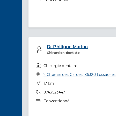
Dr Philippe Marion
Professionel de santé
Chirurgien-dentiste
Chirurgie dentaire
Spécialités
Adresse
2 Chemin des Gardes, 86320 Lussac-le
Distance
17 km
Téléphone
0743523447
Type de convention
Conventionné