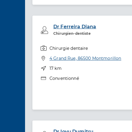
Dr Ferreira Diana
Professionel de santé
Chirurgien-dentiste
Chirurgie dentaire
Spécialités
Adresse
4 Grand Rue, 86500 Montmorillon
Distance
17 km
Type de convention
Conventionné
Dr Iovu Dumitru