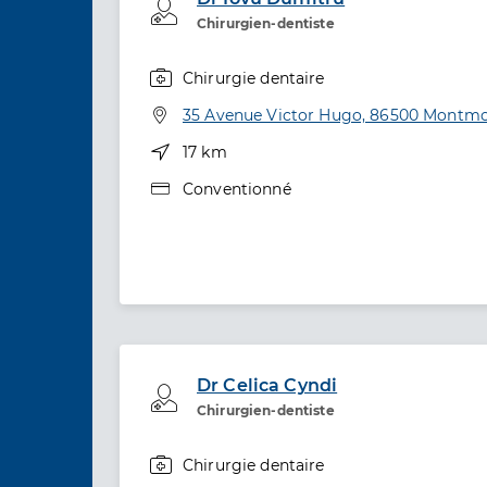
Professionel de santé
Chirurgien-dentiste
Chirurgie dentaire
Spécialités
Adresse
35 Avenue Victor Hugo, 86500 Montmo
Distance
17 km
Type de convention
Conventionné
Dr Celica Cyndi
Professionel de santé
Chirurgien-dentiste
Chirurgie dentaire
Spécialités