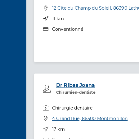
Spécialités
Adresse
12 Cite du Champ du Soleil, 86390 Lat
Distance
11 km
Type de convention
Conventionné
Dr Ribas Joana
Professionel de santé
Chirurgien-dentiste
Chirurgie dentaire
Spécialités
Adresse
4 Grand Rue, 86500 Montmorillon
Distance
17 km