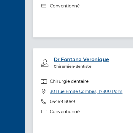
Type de convention
Conventionné
Dr Fontana Veronique
Professionel de santé
Chirurgien-dentiste
Chirurgie dentaire
Spécialités
Adresse
30 Rue Emile Combes, 17800 Pons
Téléphone
0546913089
Type de convention
Conventionné