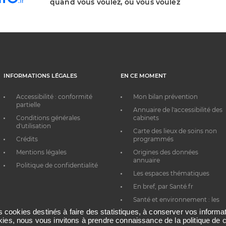
quand vous voulez, où vous voulez
INFORMATIONS LÉGALES
EN CE MOMENT
Accessibilité : conformité
Mon bilan prévention
partielle
Annuaire de l'accessibilité des
Conditions générales
cabinets
d'utilisation
Carte des lieux de soins non
Crédits
programmés
Mentions légales
Origines des données
annuaire
Politique de confidentialité
Les espaces thématiques
En bref, par Santé.fr
Santé et environnement : les
bons réflexes au quotidien
es cookies destinés à faire des statistiques, à conserver vos inform
okies, nous vous invitons à prendre connaissance de la politique de c