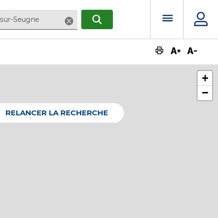
Menu prin
Supprimer
RECHERCHER
Augmente
Dimin
+
−
RELANCER LA RECHERCHE