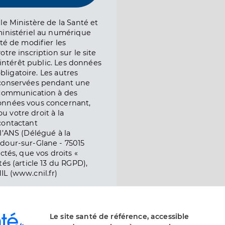
le Ministère de la Santé et
ministériel au numérique
té de modifier les
tre inscription sur le site
l’intérêt public. Les données
obligatoire. Les autres
 conservées pendant une
e communication à des
onnées vous concernant,
ou votre droit à la
contactant
l’ANS (Délégué à la
dour-sur-Glane - 75015
ctés, que vos droits «
és (article 13 du RGPD),
IL (www.cnil.fr)
Le site santé de référence, accessible