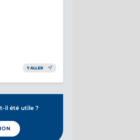
Y ALLER
il été utile ?
NON