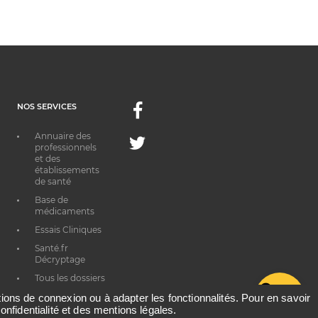
NOS SERVICES
Facebook
Annuaire des
Twitter
professionnels
et des
établissements
de santé
Base de
médicaments
Essais Cliniques
Santé.fr
Décryptage
Tous les dossiers
G
thématiques
ations de connexion ou à adapter les fonctionnalités. Pour en savoir
onfidentialité et des mentions légales.