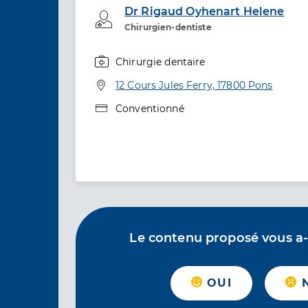
Dr Rigaud Oyhenart Helene
Professionel de santé
Chirurgien-dentiste
Chirurgie dentaire
Spécialités
Adresse
12 Cours Jules Ferry, 17800 Pons
Type de convention
Conventionné
Le contenu proposé vous a-t-
OUI