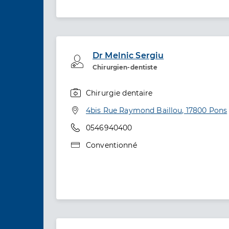
Dr Melnic Sergiu
Professionel de santé
Chirurgien-dentiste
Chirurgie dentaire
Spécialités
Adresse
4bis Rue Raymond Baillou, 17800 Pons
Téléphone
0546940400
Type de convention
Conventionné