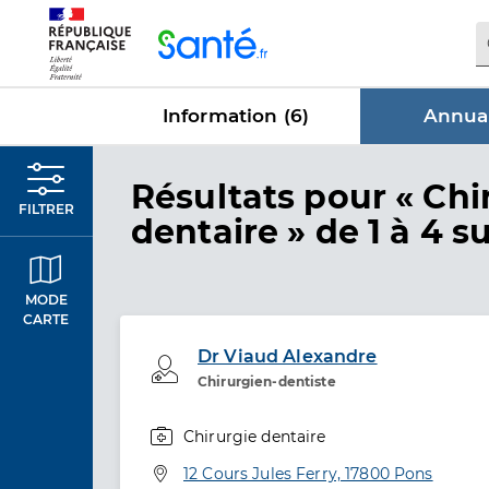
Panneau de gestion des cookies
Information (
6
)
Annuai
dans Annu
Résultats
pour « Chi
FILTRER
dentaire »
de 1 à 4 su
MODE
CARTE
Dr Viaud Alexandre
Professionel de santé
Chirurgien-dentiste
Chirurgie dentaire
Spécialités
Adresse
12 Cours Jules Ferry, 17800 Pons