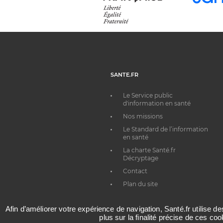
SANTE.FR
Le Service public
d'information en santé
Nos missions
Le Standard de l’information
en santé
La charte Santé.fr
Décryptage
Contact
Plan du site
Afin d’améliorer votre expérience de navigation, Santé.fr utilise d
plus sur la finalité précise de ces co