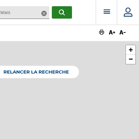
Menu prin
Supprimer
RECHERCHER
Augmente
Dimin
+
−
RELANCER LA RECHERCHE