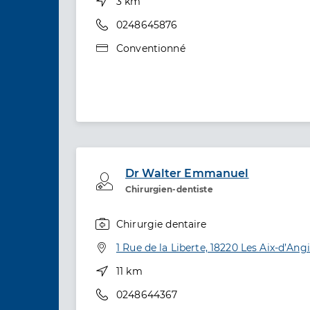
Distance
3 km
Téléphone
0248645876
Type de convention
Conventionné
Dr Walter Emmanuel
Professionel de santé
Chirurgien-dentiste
Chirurgie dentaire
Spécialités
Adresse
1 Rue de la Liberte, 18220 Les Aix-d’Angi
Distance
11 km
Téléphone
0248644367