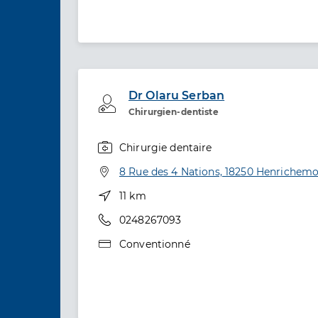
Dr Olaru Serban
Professionel de santé
Chirurgien-dentiste
Chirurgie dentaire
Spécialités
Adresse
8 Rue des 4 Nations, 18250 Henrichem
Distance
11 km
Téléphone
0248267093
Type de convention
Conventionné