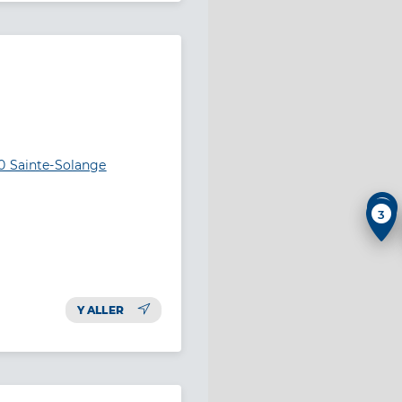
0 Sainte-Solange
3
3
Y ALLER