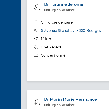
Dr Taranne Jerome
Professionel de santé
Chirurgien-dentiste
Chirurgie dentaire
Spécialités
Adresse
6 Avenue Stendhal, 18000 Bourges
Distance
14 km
Téléphone
0248243486
Type de convention
Conventionné
Dr Morin Marie Hermance
Professionel de santé
Chirurgien-dentiste