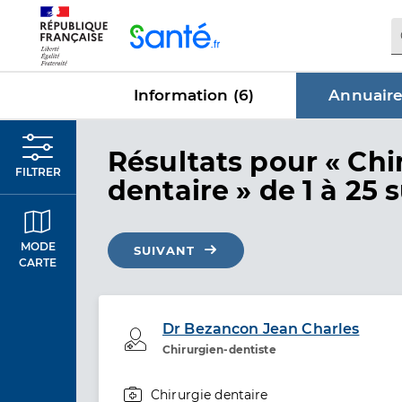
Panneau de gestion des cookies
Information (
6
)
Annuaire
dans Annu
Résultats
pour « Chi
FILTRER
dentaire »
de 1 à 25 
MODE
SUIVANT
CARTE
Dr Bezancon Jean Charles
Professionel de santé
Chirurgien-dentiste
Chirurgie dentaire