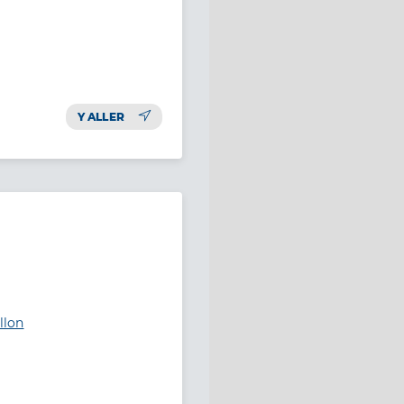
Y ALLER
llon