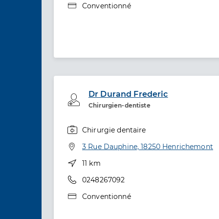
Type de convention
Conventionné
Dr Durand Frederic
Professionel de santé
Chirurgien-dentiste
Chirurgie dentaire
Spécialités
Adresse
3 Rue Dauphine, 18250 Henrichemont
Distance
11 km
Téléphone
0248267092
Type de convention
Conventionné