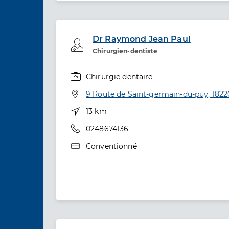
Dr Raymond Jean Paul
Professionel de santé
Chirurgien-dentiste
Chirurgie dentaire
Spécialités
Adresse
9 Route de Saint-germain-du-puy, 1822
Distance
13 km
Téléphone
0248674136
Type de convention
Conventionné