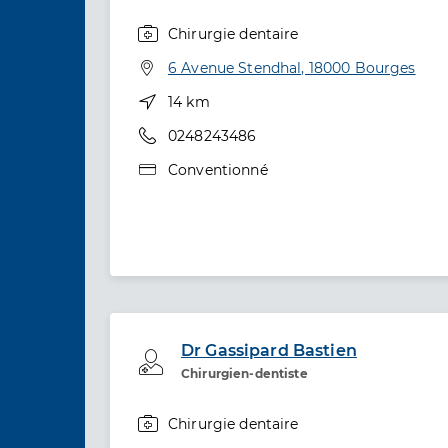
Chirurgie dentaire
Spécialités
Adresse
6 Avenue Stendhal, 18000 Bourges
Distance
14 km
Téléphone
0248243486
Type de convention
Conventionné
Dr Gassipard Bastien
Professionel de santé
Chirurgien-dentiste
Chirurgie dentaire
Spécialités