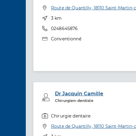
Spécialités
Adresse
Route de Quantilly, 18110 Saint-Martin-
Distance
3 km
Téléphone
0248645876
Type de convention
Conventionné
Dr Jacquin Camille
Professionel de santé
Chirurgien-dentiste
Chirurgie dentaire
Spécialités
Adresse
Route de Quantilly, 18110 Saint-Martin-