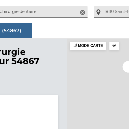
Supprimer
 (
54867
)
MODE CARTE
aire
rurgie
sur 54867