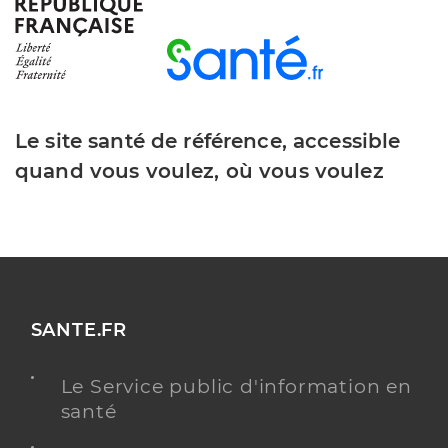
Y ALLER
Dr Alvarez Eileen
Professionel de santé
Chirurgien-dentiste
Le site santé de référence, accessible
quand vous voulez, où vous voulez
Chirurgie dentaire
Spécialités
Adresse
1 Rue Cécile Boucher, 41600 Lamotte-Beuvron
Distance
14 km
Téléphone
0254985800
SANTE.FR
Y ALLER
Le Service public d'information en
santé