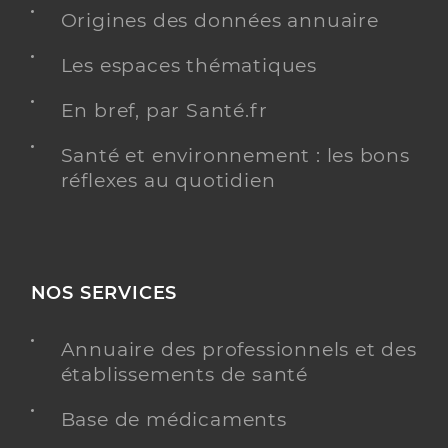
Distance
18 km
Origines des données annuaire
Téléphone
0238769215
Les espaces thématiques
Type de convention
Conventionné
En bref, par Santé.fr
Y ALLER
Santé et environnement : les bons
réflexes au quotidien
Dr Joly Philippe
Professionel de santé
Chirurgien-dentiste
NOS SERVICES
Chirurgie dentaire
Spécialités
Annuaire des professionnels et des
Adresse
23 Avenue de la Gare, 18700 Aubigny-sur-Nère
établissements de santé
Distance
22 km
Base de médicaments
Type de convention
Conventionné