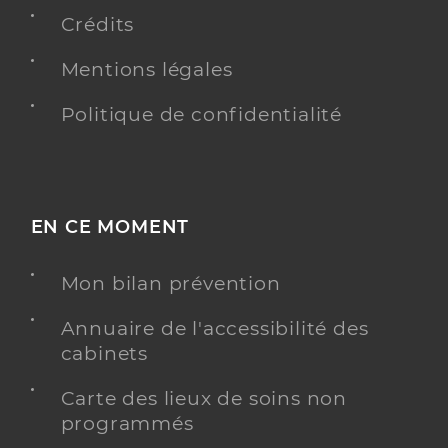
Chirurgie dentaire
Spécialités
Crédits
Adresse
1 Rue des Sports, 41600 Nouan-le-Fuzelier
Mentions légales
Distance
15 km
Téléphone
0254887826
Politique de confidentialité
Type de convention
Conventionné
Y ALLER
EN CE MOMENT
Mon bilan prévention
Dr Courot Sophie
Professionel de santé
Chirurgien-dentiste
Annuaire de l'accessibilité des
cabinets
Chirurgie dentaire
Spécialités
Carte des lieux de soins non
Adresse
17 Route de Vouzon, 45240 Ménestreau-en-
programmés
Villette