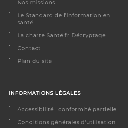
Dr Rosculete Claudiu
Professionel de santé
Nos missions
Chirurgien-dentiste
Le Standard de l’information en
Chirurgie dentaire
santé
Spécialités
Adresse
10 Rue Joseph Petit, 41600 Lamotte-Beuvron
La charte Santé.fr Décryptage
Distance
14 km
Contact
Téléphone
0254881142
Type de convention
Plan du site
Conventionné
Y ALLER
INFORMATIONS LÉGALES
Dr Niel Christian
Professionel de santé
Accessibilité : conformité partielle
Chirurgien-dentiste
Conditions générales d'utilisation