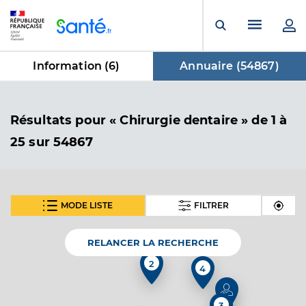
Panneau de gestion des cookies
Menu pr
Ouvrir la rech
Information (
6
)
Annuaire (
54867
)
dans Annuaire
Résultats
pour « Chirurgie dentaire »
de 1 à
25 sur 54867
MODE LISTE
FILTRER
SUIVANT
Dr Treguier Laure
Professionel de santé
Chirurgien-dentiste
RELANCER LA RECHERCHE
2
4
Chirurgie dentaire
Spécialités
Adresse
Rue Bertrand du Guesclin, 22830 Plouasne
3