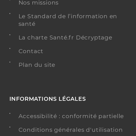
Nos missions
Type de convention
Conventionné
Le Standard de l’information en
santé
Y ALLER
La charte Santé.fr Décryptage
Contact
Dr Bunetel Pierre Axel
Professionel de santé
Chirurgien-dentiste
Plan du site
Chirurgie dentaire
Spécialités
Adresse
Rue Bertrand du Guesclin, 22830 Plouasne
INFORMATIONS LÉGALES
Distance
4 km
Accessibilité : conformité partielle
Y ALLER
Conditions générales d'utilisation