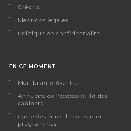
Crédits
Dr Allangba Karel
Professionel de santé
Mentions légales
Chirurgien-dentiste
Politique de confidentialité
Chirurgie dentaire
Spécialités
Adresse
4 Rue du Four Davier, 22630 Évran
Distance
8 km
Téléphone
0296886003
EN CE MOMENT
Type de convention
Conventionné
Mon bilan prévention
Y ALLER
Annuaire de l'accessibilité des
cabinets
Carte des lieux de soins non
Dr Le Coat Marie
Professionel de santé
programmés
Chirurgien-dentiste