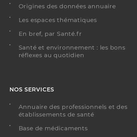
Origines des données annuaire
Chirurgie dentaire
Spécialités
Les espaces thématiques
Adresse
4 Rue du Four Davier, 22630 Évran
En bref, par Santé.fr
Distance
8 km
Téléphone
0296886003
Santé et environnement : les bons
réflexes au quotidien
Type de convention
Conventionné
Y ALLER
NOS SERVICES
Dr Leruste Nicolas
Professionel de santé
Annuaire des professionnels et des
Chirurgien-dentiste
établissements de santé
Chirurgie dentaire
Base de médicaments
Spécialités