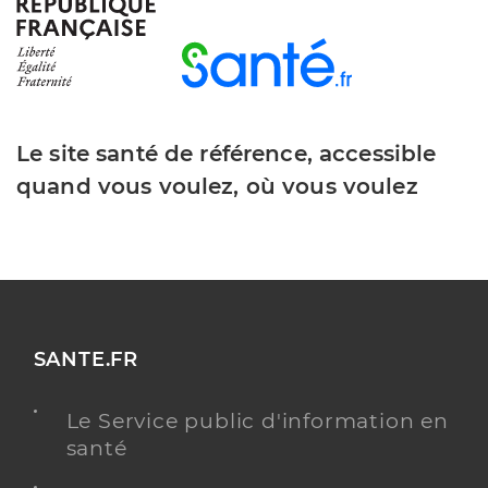
Type de convention
Conventionné
Y ALLER
Le site santé de référence, accessible
quand vous voulez, où vous voulez
Dr Lapeyre Jacques
Professionel de santé
Chirurgien-dentiste
Chirurgie dentaire
Spécialités
Adresse
15 Avenue Emmanuel d’Alzon, 30120 Le Vigan
Distance
7 km
SANTE.FR
Téléphone
0467810044
Le Service public d'information en
Type de convention
Conventionné
santé
Y ALLER