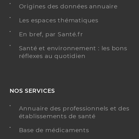
Adresse
31 Rue des Barris, 30120 Le Vigan
Origines des données annuaire
Distance
7 km
Les espaces thématiques
Téléphone
0467811545
En bref, par Santé.fr
Type de convention
Conventionné
Santé et environnement : les bons
Y ALLER
réflexes au quotidien
Dr Nevesny Caroline
Professionel de santé
NOS SERVICES
Chirurgien-dentiste
Annuaire des professionnels et des
Chirurgie dentaire
Spécialités
établissements de santé
Adresse
711 Avenue du Mont Aigoual, 34190 Ganges
Base de médicaments
Distance
7 km