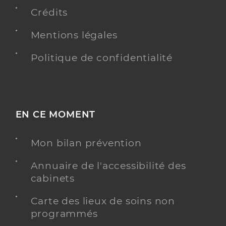
Crédits
Centre De Sante Dentaire Mutualiste
Service de santé
Ganges
Mentions légales
Centre de santé
Politique de confidentialité
Adresse
Place Joseph Boudouresques, 34190 Ganges
Distance
7 km
Téléphone
04 67 81 68 98
EN CE MOMENT
Y ALLER
Mon bilan prévention
Annuaire de l'accessibilité des
cabinets
Dr Gervais Luc
Professionel de santé
Chirurgien-dentiste
Carte des lieux de soins non
programmés
Chirurgie dentaire
Spécialités