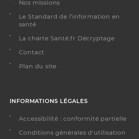
Nos missions
Le Standard de l’information en
santé
Dr Feldman Jean Pierre
Professionel de santé
La charte Santé.fr Décryptage
Chirurgien-dentiste
Contact
Chirurgie dentaire
Spécialités
Adresse
Plan du site
10 Rue de l’Olivette, 34190 Ganges
Distance
7 km
Téléphone
0467738114
Type de convention
Conventionné
INFORMATIONS LÉGALES
Y ALLER
Accessibilité : conformité partielle
Conditions générales d'utilisation