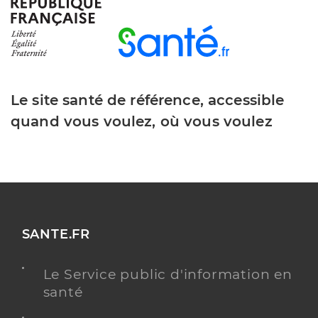
Y ALLER
Dr Mateescu Raluca
Professionel de santé
Chirurgien-dentiste
Le site santé de référence, accessible
quand vous voulez, où vous voulez
Chirurgie dentaire
Spécialités
Adresse
28 Boulevard des Ecoles, 31370 Rieumes
Distance
13 km
Téléphone
0561918212
Type de convention
Conventionné
SANTE.FR
Y ALLER
Le Service public d'information en
santé