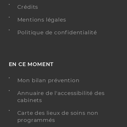
Chirurgie dentaire
Spécialités
Crédits
Adresse
6 Avenue du 11 Novembre 1918, 31230 L’Isle-en-
Dodon
Mentions légales
Distance
15 km
Politique de confidentialité
Téléphone
0561886700
Type de convention
Conventionné
Y ALLER
EN CE MOMENT
Mon bilan prévention
Dr Pedregal Morales Patricia
Professionel de santé
Annuaire de l'accessibilité des
Chirurgien-dentiste
cabinets
Chirurgie dentaire
Carte des lieux de soins non
Spécialités
programmés
Adresse
6 Avenue du 11 Novembre 1918, 31230 L’Isle-en-
Dodon