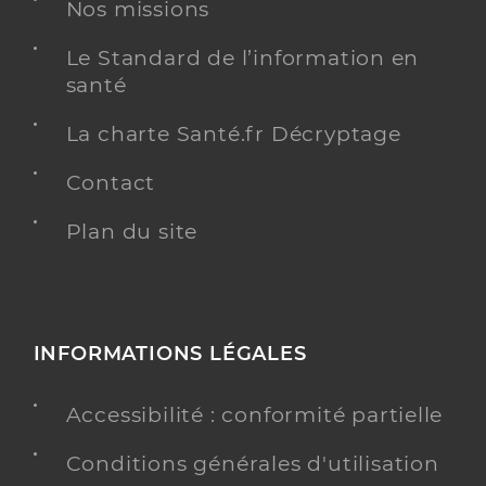
Nos missions
Dr Montagne Florence
Professionel de santé
Le Standard de l’information en
Chirurgien-dentiste
santé
Chirurgie dentaire
La charte Santé.fr Décryptage
Spécialités
Adresse
11 Place des Marchands, 31370 Rieumes
Contact
Distance
13 km
Type de convention
Plan du site
Conventionné
Y ALLER
INFORMATIONS LÉGALES
Dr Alvarez Carlos
Professionel de santé
Accessibilité : conformité partielle
Chirurgien-dentiste
Conditions générales d'utilisation