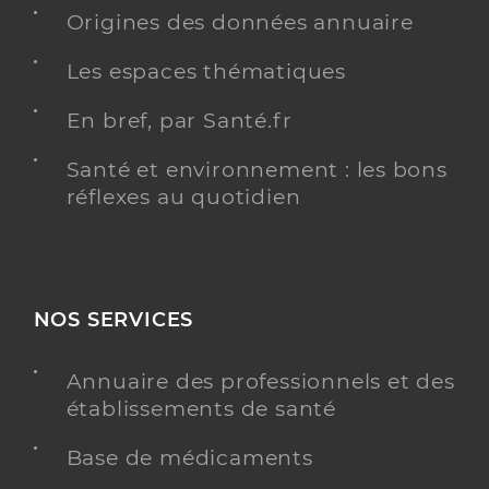
Origines des données annuaire
Distance
15 km
Les espaces thématiques
Type de convention
Conventionné
En bref, par Santé.fr
Y ALLER
Santé et environnement : les bons
réflexes au quotidien
Dr Bisbau Joelle
Professionel de santé
Chirurgien-dentiste
NOS SERVICES
Chirurgie dentaire
Spécialités
Adresse
15 Place Edmond Lassalle, 31370 Bérat
Annuaire des professionnels et des
Distance
15 km
établissements de santé
Type de convention
Conventionné
Base de médicaments