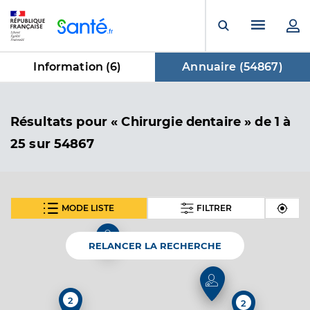
Panneau de gestion des cookies
Menu pr
Ouvrir la rech
Information (
6
)
Annuaire (
54867
)
dans Annuaire
Résultats
pour « Chirurgie dentaire »
de 1 à
25 sur 54867
MODE LISTE
FILTRER
SUIVANT
Dr Geran Andy
Professionel de santé
Chirurgien-dentiste
RELANCER LA RECHERCHE
Chirurgie dentaire
Spécialités
Adresse
4 Boulevard Sicard, 31430 Le Fousseret
2
2