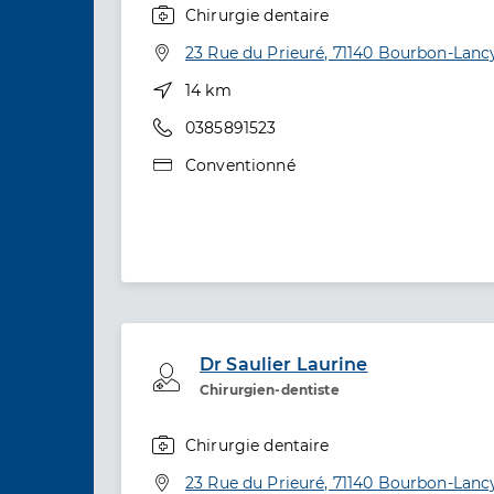
Chirurgie dentaire
Spécialités
Adresse
23 Rue du Prieuré, 71140 Bourbon-Lanc
Distance
14 km
Téléphone
0385891523
Type de convention
Conventionné
Dr Saulier Laurine
Professionel de santé
Chirurgien-dentiste
Chirurgie dentaire
Spécialités
Adresse
23 Rue du Prieuré, 71140 Bourbon-Lanc