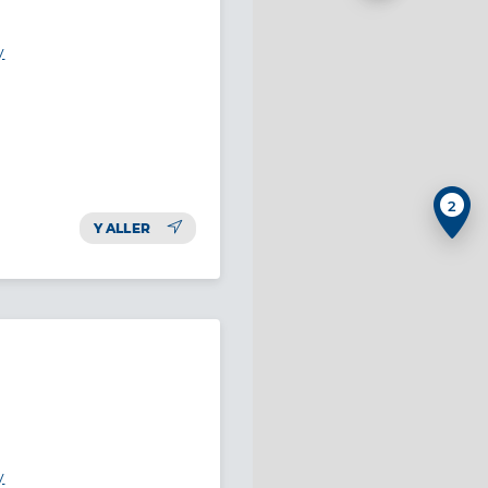
y
2
Y ALLER
y