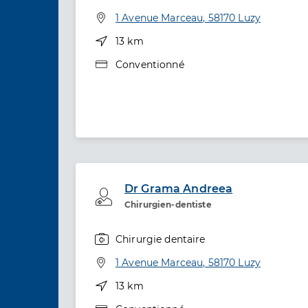
Spécialités
Adresse
1 Avenue Marceau, 58170 Luzy
Distance
13 km
Type de convention
Conventionné
Dr Grama Andreea
Professionel de santé
Chirurgien-dentiste
Chirurgie dentaire
Spécialités
Adresse
1 Avenue Marceau, 58170 Luzy
Distance
13 km