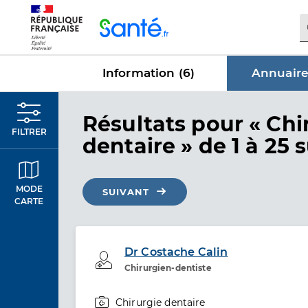
Panneau de gestion des cookies
Information (
6
)
Annuaire
dans Annu
Résultats
pour « Chi
FILTRER
dentaire »
de 1 à 25 
MODE
SUIVANT
CARTE
Dr Costache Calin
Professionel de santé
Chirurgien-dentiste
Chirurgie dentaire