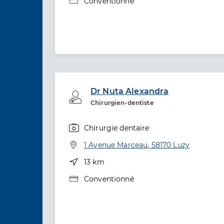
Type de convention
Conventionné
Dr Nuta Alexandra
Professionel de santé
Chirurgien-dentiste
Chirurgie dentaire
Spécialités
Adresse
1 Avenue Marceau, 58170 Luzy
Distance
13 km
Type de convention
Conventionné