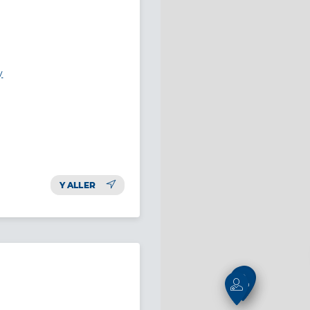
y
Y ALLER
3