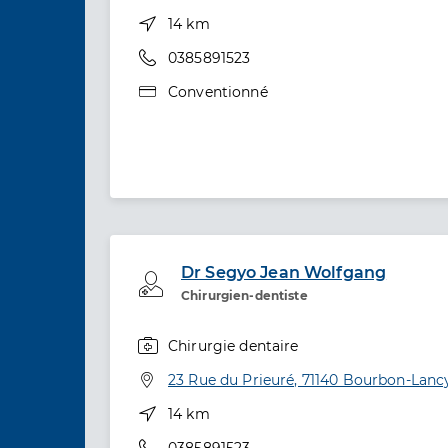
Distance
14 km
Téléphone
0385891523
Type de convention
Conventionné
Dr Segyo Jean Wolfgang
Professionel de santé
Chirurgien-dentiste
Chirurgie dentaire
Spécialités
Adresse
23 Rue du Prieuré, 71140 Bourbon-Lanc
Distance
14 km
Téléphone
0385891523