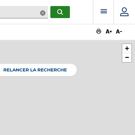
Menu prin
Supprimer
RECHERCHER
Augmente
Dimin
+
−
RELANCER LA RECHERCHE