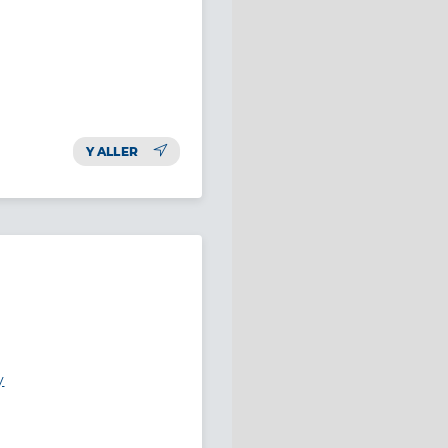
Y ALLER
y