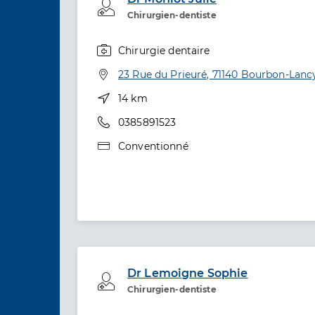
Professionel de santé
Chirurgien-dentiste
Chirurgie dentaire
Spécialités
Adresse
23 Rue du Prieuré, 71140 Bourbon-Lanc
Distance
14 km
Téléphone
0385891523
Type de convention
Conventionné
Dr Lemoigne Sophie
Professionel de santé
Chirurgien-dentiste