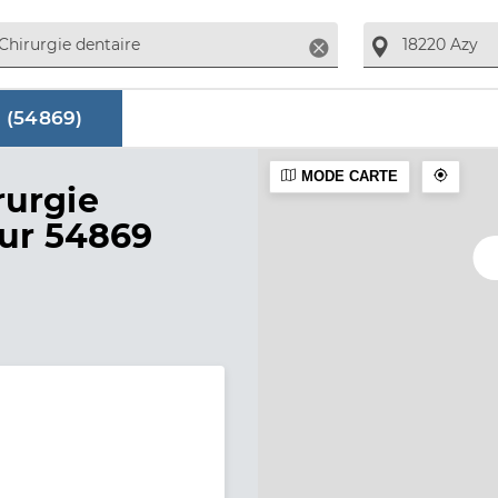
Supprimer
 (
54869
)
MODE CARTE
aire
rurgie
sur 54869