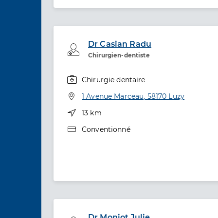
Dr Casian Radu
Professionel de santé
Chirurgien-dentiste
Chirurgie dentaire
Spécialités
Adresse
1 Avenue Marceau, 58170 Luzy
Distance
13 km
Type de convention
Conventionné
Dr Moniot Julie