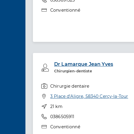
Type de convention
Conventionné
Dr Lamarque Jean Yves
Professionel de santé
Chirurgien-dentiste
Chirurgie dentaire
Spécialités
Adresse
3 Place d’Aligre, 58340 Cercy-la-Tour
Distance
21 km
Téléphone
0386505911
Type de convention
Conventionné