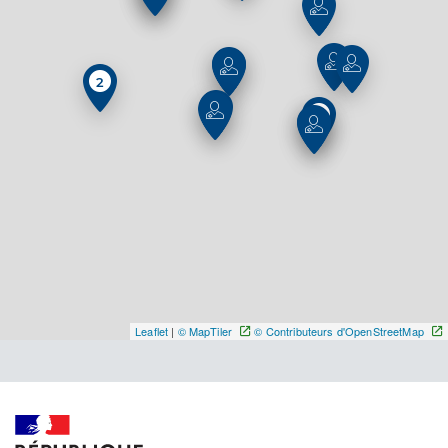
Distance
4 km
Téléphone
0562395425
2
Type de convention
Conventionné
2
Y ALLER
Dr Lopez Sere Sebastien
Professionel de santé
Chirurgien-dentiste
Chirurgie dentaire
Leaflet
|
© MapTiler
© Contributeurs d'OpenStreetMap
Spécialités
Adresse
19 Rue des Fougeres, 65170 Saint-Lary-Soulan
Distance
4 km
Téléphone
0562394580