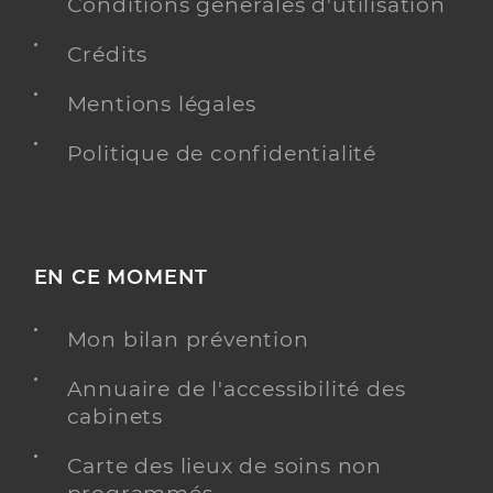
Conditions générales d'utilisation
Loire
Type de convention
Conventionné
Crédits
Mentions légales
Y ALLER
Politique de confidentialité
Dr Buchet Fregeai Isabelle
Professionel de santé
Chirurgien-dentiste
EN CE MOMENT
Chirurgie dentaire
Spécialités
Mon bilan prévention
Adresse
24 Rue Pasteur, 58200 Cosne-Cours-sur-Loire
Téléphone
0386280939
Annuaire de l'accessibilité des
cabinets
Type de convention
Conventionné
Carte des lieux de soins non
Y ALLER