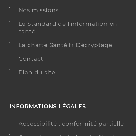
Nos missions
Chirurgie dentaire
Spécialités
Adresse
Le Standard de l’information en
37 Rue du 14 Juillet, 58200 Cosne-Cours-sur-
Loire
santé
Téléphone
0386266392
La charte Santé.fr Décryptage
Type de convention
Conventionné
Contact
Y ALLER
Plan du site
Dr Fregeai Francois
Professionel de santé
INFORMATIONS LÉGALES
Chirurgien-dentiste
Chirurgie dentaire
Accessibilité : conformité partielle
Spécialités
Adresse
8 Rue Franc Nohain, 58200 Cosne-Cours-sur-