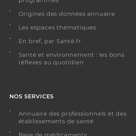
programmés
Origines des données annuaire
Les espaces thématiques
Dr Chollet Christelle
Professionel de santé
Chirurgien-dentiste
En bref, par Santé.fr
Chirurgie dentaire
Santé et environnement : les bons
Spécialités
Adresse
54 Rue des Rivieres Saint-Agnan, 58200 Cosne-
réflexes au quotidien
Cours-sur-Loire
Téléphone
0386297623
Type de convention
Conventionné
NOS SERVICES
Y ALLER
Annuaire des professionnels et des
établissements de santé
Base de médicaments