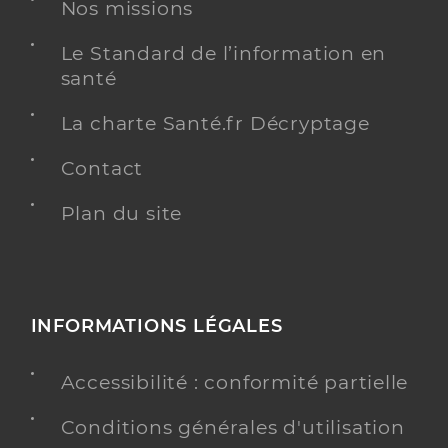
Nos missions
Le Standard de l’information en
santé
Dr Joly Philippe
Professionel de santé
Chirurgien-dentiste
La charte Santé.fr Décryptage
Chirurgie dentaire
Contact
Spécialités
Adresse
23 Avenue de la Gare, 18700 Aubigny-sur-Nère
Plan du site
Distance
15 km
Type de convention
Conventionné
INFORMATIONS LÉGALES
Y ALLER
Accessibilité : conformité partielle
Conditions générales d'utilisation
Dr Olaru Serban
Professionel de santé