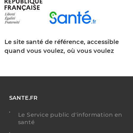
Type de convention
Conventionné
Y ALLER
Le site santé de référence, accessible
quand vous voulez, où vous voulez
Dr Levernieux Maton Anne
Professionel de santé
Chirurgien-dentiste
Chirurgie dentaire
Spécialités
Adresse
14bis Rue Sainte Anne, 18700 Aubigny-sur-Nère
SANTE.FR
Distance
15 km
Type de convention
Conventionné
Le Service public d'information en
santé
Y ALLER