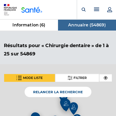
Panneau de gestion des cookies
Menu pr
Ouvrir la rech
Information (
6
)
Annuaire (
54869
)
dans Annuaire
Résultats
pour « Chirurgie dentaire »
de 1 à
25 sur 54869
MODE LISTE
FILTRER
SUIVANT
Dr Vinter Florinela
Professionel de santé
Chirurgien-dentiste
RELANCER LA RECHERCHE
Chirurgie dentaire
Spécialités
Adresse
3 Allée de la Sauldre, 18260 Vailly-sur-Sauldre