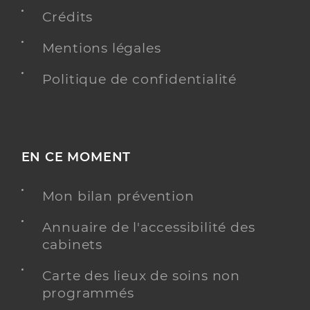
Chirurgien-dentiste
Crédits
Chirurgie dentaire
Mentions légales
Spécialités
Adresse
8 Rue des 4 Nations, 18250 Henrichemont
Politique de confidentialité
Distance
15 km
Téléphone
0248267093
Type de convention
Conventionné
EN CE MOMENT
Y ALLER
Mon bilan prévention
Annuaire de l'accessibilité des
cabinets
Dr Durand Frederic
Professionel de santé
Chirurgien-dentiste
Carte des lieux de soins non
programmés
Chirurgie dentaire
Spécialités