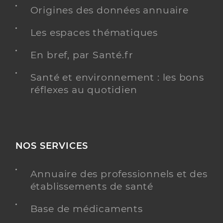
Adresse
3 Rue Dauphine, 18250 Henrichemont
Origines des données annuaire
Distance
15 km
Les espaces thématiques
Téléphone
0248267092
En bref, par Santé.fr
Type de convention
Conventionné
Santé et environnement : les bons
Y ALLER
réflexes au quotidien
Dr Filitika Celine
Professionel de santé
NOS SERVICES
Chirurgien-dentiste
Annuaire des professionnels et des
Chirurgie dentaire
Spécialités
établissements de santé
Adresse
Le Courty, 18240 Léré
Base de médicaments
Distance
21 km