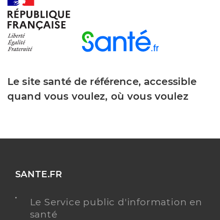
Type de convention
Conventionné
Y ALLER
Le site santé de référence, accessible
Dr Levy Rachel
Professionel de santé
quand vous voulez, où vous voulez
Chirurgien-dentiste
Chirurgie dentaire
Spécialités
Adresse
Rue Hilaire Amagat, 18300 Saint-Satur
Téléphone
0248726651
SANTE.FR
Type de convention
Conventionné
Le Service public d'information en
Y ALLER
santé