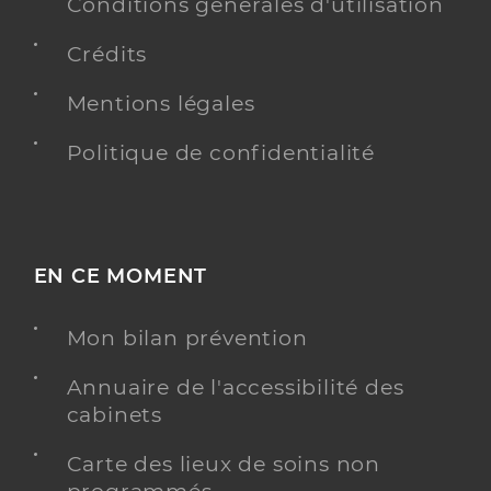
Conditions générales d'utilisation
Chirurgie dentaire
Spécialités
Crédits
Adresse
Rue Hilaire Amagat, 18300 Saint-Satur
Téléphone
0248726651
Mentions légales
Type de convention
Conventionné
Politique de confidentialité
Y ALLER
EN CE MOMENT
Dr Simon Antoine
Professionel de santé
Mon bilan prévention
Chirurgien-dentiste
Annuaire de l'accessibilité des
Chirurgie dentaire
cabinets
Spécialités
Adresse
54 Rue des Rivieres Saint-Agnan, 58200 Cosne-
Cours-sur-Loire
Carte des lieux de soins non
Téléphone
0386297623