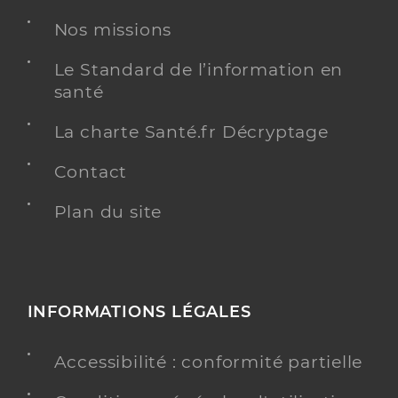
Nos missions
Dr Fregeai Francois
Professionel de santé
Le Standard de l’information en
Chirurgien-dentiste
santé
Chirurgie dentaire
La charte Santé.fr Décryptage
Spécialités
Adresse
8 Rue Franc Nohain, 58200 Cosne-Cours-sur-
Contact
Loire
Type de convention
Conventionné
Plan du site
Y ALLER
INFORMATIONS LÉGALES
Dr Audibert Marc
Professionel de santé
Accessibilité : conformité partielle
Chirurgien-dentiste