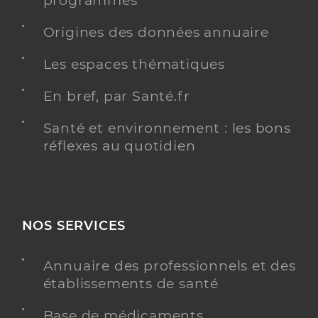
programmés
Type de convention
Conventionné
Origines des données annuaire
Les espaces thématiques
Y ALLER
En bref, par Santé.fr
Santé et environnement : les bons
Dr Chollet Christelle
Professionel de santé
réflexes au quotidien
Chirurgien-dentiste
Chirurgie dentaire
Spécialités
Adresse
54 Rue des Rivieres Saint-Agnan, 58200 Cosne-
NOS SERVICES
Cours-sur-Loire
Téléphone
0386297623
Annuaire des professionnels et des
Type de convention
Conventionné
établissements de santé
Base de médicaments