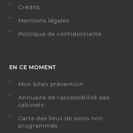
Crédits
Dr Fregeai Francois
Professionel de santé
Chirurgien-dentiste
Mentions légales
Chirurgie dentaire
Politique de confidentialité
Spécialités
Adresse
8 Rue Franc Nohain, 58200 Cosne-Cours-sur-
Loire
Distance
15 km
Type de convention
Conventionné
EN CE MOMENT
Mon bilan prévention
Y ALLER
Annuaire de l'accessibilité des
cabinets
Dr Simon Antoine
Professionel de santé
Carte des lieux de soins non
Chirurgien-dentiste
programmés