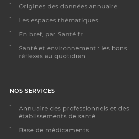
Chirurgie dentaire
Origines des données annuaire
Spécialités
Adresse
54 Rue des Rivieres Saint-Agnan, 58200 Cosne-
Les espaces thématiques
Cours-sur-Loire
Distance
15 km
En bref, par Santé.fr
Téléphone
0386297623
Santé et environnement : les bons
Type de convention
Conventionné
réflexes au quotidien
Y ALLER
NOS SERVICES
Dr Chollet Christelle
Professionel de santé
Annuaire des professionnels et des
Chirurgien-dentiste
établissements de santé
Chirurgie dentaire
Base de médicaments
Spécialités
Adresse
54 Rue des Rivieres Saint-Agnan, 58200 Cosne-