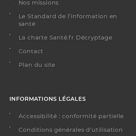
Nos missions
Le Standard de l’information en
santé
Dr Geneste Eric
Professionel de santé
La charte Santé.fr Décryptage
Chirurgien-dentiste
Contact
Chirurgie dentaire
Spécialités
Adresse
Plan du site
4 Avenue Jean Jaures, 58150 Pouilly-sur-Loire
Distance
9 km
Téléphone
0386391482
Type de convention
Conventionné
INFORMATIONS LÉGALES
Y ALLER
Accessibilité : conformité partielle
Conditions générales d'utilisation