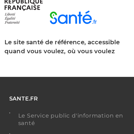
Type de convention
Conventionné
Y ALLER
Le site santé de référence, accessible
quand vous voulez, où vous voulez
Dr Lupu Amelia Eugenia
Professionel de santé
Chirurgien-dentiste
Chirurgie dentaire
Spécialités
Adresse
Rue Hilaire Amagat, 18300 Saint-Satur
Distance
7 km
SANTE.FR
Téléphone
0248726651
Le Service public d'information en
Type de convention
Conventionné
santé
Y ALLER