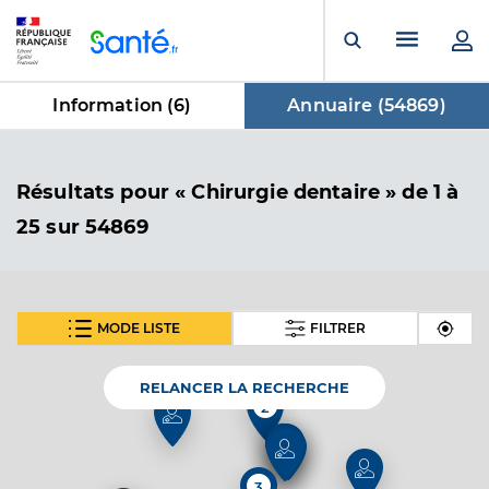
Panneau de gestion des cookies
Menu pr
Ouvrir la rech
Information (
6
)
Annuaire (
54869
)
dans Annuaire
Résultats
pour « Chirurgie dentaire »
de 1 à
25 sur 54869
MODE LISTE
FILTRER
SUIVANT
Dr Levy Rachel
Professionel de santé
Chirurgien-dentiste
RELANCER LA RECHERCHE
2
Chirurgie dentaire
2
Spécialités
Adresse
Rue Hilaire Amagat, 18300 Saint-Satur
3