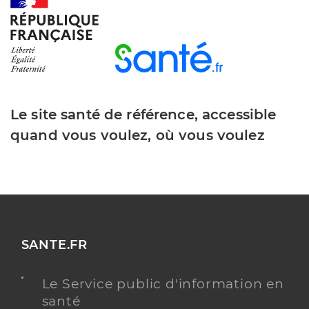
Y ALLER
Dr Prunier Roger Frederique
Professionel de santé
Chirurgien-dentiste
Le site santé de référence, accessible
quand vous voulez, où vous voulez
Chirurgie dentaire
Spécialités
Adresse
6 Rue Terre des Brosses, 18400 Saint-Florent-sur-
Cher
Type de convention
Conventionné
Y ALLER
SANTE.FR
Le Service public d'information en
santé