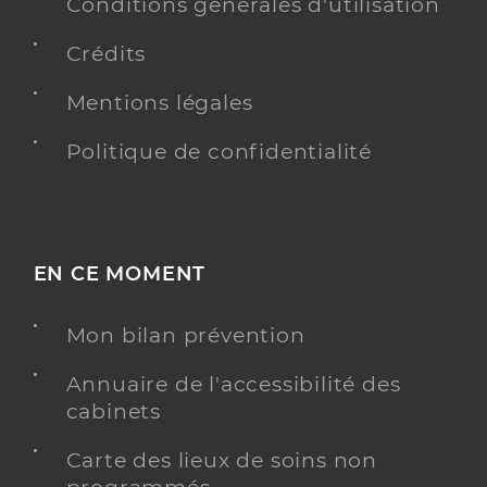
Conditions générales d'utilisation
Téléphone
02 48 59 63 06
Crédits
Type de convention
Conventionné
Mentions légales
Y ALLER
Politique de confidentialité
Dr Billaud Marine
Professionel de santé
Chirurgien-dentiste
EN CE MOMENT
Chirurgie dentaire
Mon bilan prévention
Spécialités
Adresse
6 Rue Terre des Brosses, 18400 Saint-Florent-sur-
Cher
Annuaire de l'accessibilité des
cabinets
Type de convention
Conventionné
Carte des lieux de soins non
Y ALLER