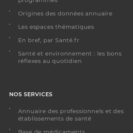
programmés
Origines des données annuaire
Les espaces thématiques
Dr Prunier Camille
Professionel de santé
Chirurgien-dentiste
En bref, par Santé.fr
Chirurgie dentaire
Santé et environnement : les bons
Spécialités
Adresse
6 Rue Terre des Brosses, 18400 Saint-Florent-sur-
réflexes au quotidien
Cher
Téléphone
0248550160
Type de convention
Conventionné
NOS SERVICES
Y ALLER
Annuaire des professionnels et des
établissements de santé
Base de médicaments