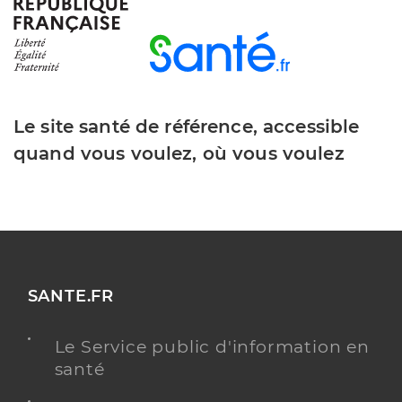
Téléphone
0325810851
Type de convention
Conventionné
Y ALLER
Le site santé de référence, accessible
quand vous voulez, où vous voulez
Dr Calesu Lucian
Professionel de santé
Chirurgien-dentiste
Chirurgie dentaire
Spécialités
Adresse
21 Rue des Noels, 10000 Troyes
SANTE.FR
Distance
762 m
Le Service public d'information en
Téléphone
0325753633
santé
Type de convention
Conventionné