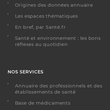
Chirurgien-dentiste
Origines des données annuaire
Les espaces thématiques
Chirurgie dentaire
Spécialités
Adresse
44 Rue Carnot, 10800 Saint-Julien-les-Villas
En bref, par Santé.fr
Distance
2 km
Santé et environnement : les bons
Téléphone
0325822158
réflexes au quotidien
Type de convention
Conventionné
Y ALLER
NOS SERVICES
Annuaire des professionnels et des
Dr Chenonier Claire
Professionel de santé
établissements de santé
Chirurgien-dentiste
Base de médicaments
Chirurgie dentaire