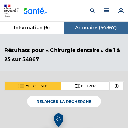
Panneau de gestion des cookies
Menu pr
Ouvrir la rech
Information (
6
)
Annuaire (
54867
)
dans Annuaire
Résultats
pour « Chirurgie dentaire »
de 1 à
25 sur 54867
MODE LISTE
FILTRER
SUIVANT
Dr Enache Silvia
Professionel de santé
Chirurgien-dentiste
RELANCER LA RECHERCHE
Chirurgie dentaire
Spécialités
Adresse
1 Impasse Edgar Degas, 10410 Saint-Parres-aux-