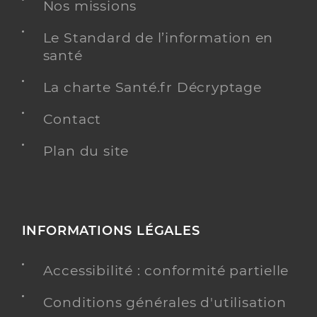
Nos missions
Y ALLER
Le Standard de l’information en
santé
La charte Santé.fr Décryptage
Dr Rico Sebastien
Professionel de santé
Chirurgien-dentiste
Contact
Plan du site
Chirurgie dentaire
Spécialités
Adresse
21 Rue des Noels, 10000 Troyes
Distance
762 m
Téléphone
0325753633
INFORMATIONS LÉGALES
Type de convention
Conventionné
Accessibilité : conformité partielle
Y ALLER
Conditions générales d'utilisation