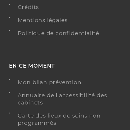
Crédits
Dr Viteaux Alexandre
Mentions légales
Professionel de santé
Chirurgien-dentiste
Politique de confidentialité
Chirurgie dentaire
Spécialités
Adresse
44 Rue Carnot, 10800 Saint-Julien-les-Villas
Distance
2 km
EN CE MOMENT
Téléphone
0325822158
Type de convention
Conventionné
Mon bilan prévention
Annuaire de l'accessibilité des
Y ALLER
cabinets
Carte des lieux de soins non
programmés
Dr Babeau Patricia
Professionel de santé