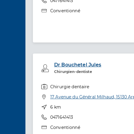
Téléphone
0471641413
Type de convention
Conventionné
Dr Bouchetel Jules
Professionel de santé
Chirurgien-dentiste
Chirurgie dentaire
Spécialités
Adresse
17 Avenue du Général Milhaud, 15130 Ar
Distance
6 km
Téléphone
0471641413
Type de convention
Conventionné