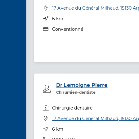
Spécialités
Adresse
17 Avenue du Général Milhaud, 15130 Ar
Distance
6 km
Type de convention
Conventionné
Dr Lemoigne Pierre
Professionel de santé
Chirurgien-dentiste
Chirurgie dentaire
Spécialités
Adresse
17 Avenue du Général Milhaud, 15130 Ar
Distance
6 km