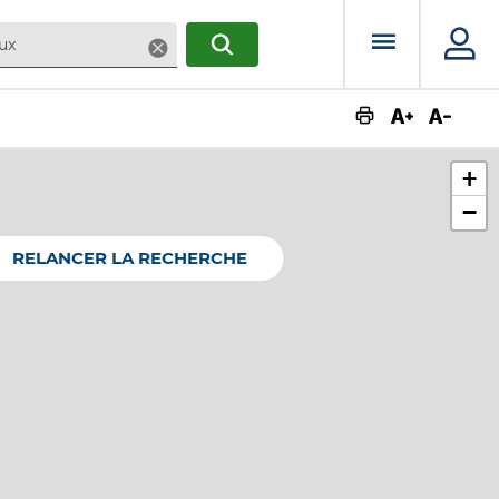
Menu prin
Supprimer
RECHERCHER
Augmente
Dimin
+
−
RELANCER LA RECHERCHE