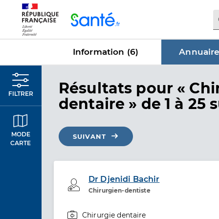
Panneau de gestion des cookies
Information (
6
)
Annuaire
dans Annu
Résultats
pour « Chi
FILTRER
dentaire »
de 1 à 25 
MODE
SUIVANT
CARTE
Dr Djenidi Bachir
Professionel de santé
Chirurgien-dentiste
Chirurgie dentaire