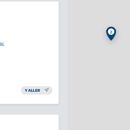
2
lac
Y ALLER