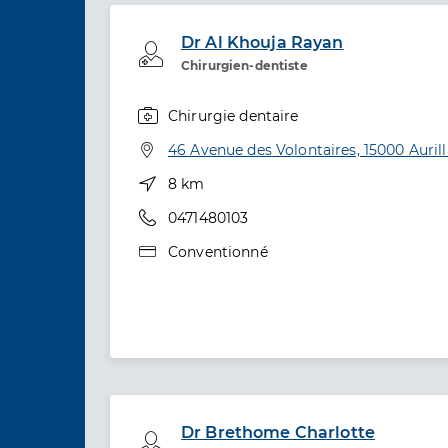
Dr Al Khouja Rayan
Professionel de santé
Chirurgien-dentiste
Chirurgie dentaire
Spécialités
Adresse
46 Avenue des Volontaires, 15000 Auril
Distance
8 km
Téléphone
0471480103
Type de convention
Conventionné
Dr Brethome Charlotte
Professionel de santé