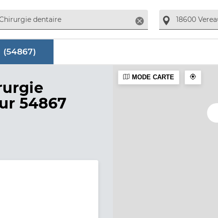
Supprimer
 (
54867
)
MODE CARTE
aire
rurgie
sur 54867