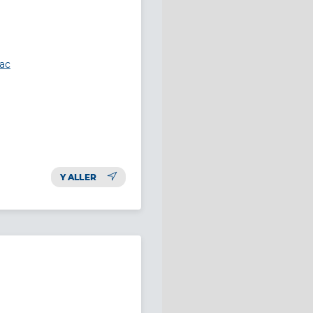
lac
Y ALLER