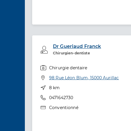
Dr Gueriaud Franck
Professionel de santé
Chirurgien-dentiste
Chirurgie dentaire
Spécialités
Adresse
98 Rue Léon Blum, 15000 Aurillac
Distance
8 km
Téléphone
0471642730
Type de convention
Conventionné