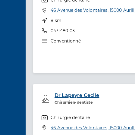
Spécialités
Adresse
46 Avenue des Volontaires, 15000 Auril
Distance
8 km
Téléphone
0471480103
Type de convention
Conventionné
Dr Lapeyre Cecile
Professionel de santé
Chirurgien-dentiste
Chirurgie dentaire
Spécialités
Adresse
46 Avenue des Volontaires, 15000 Auril