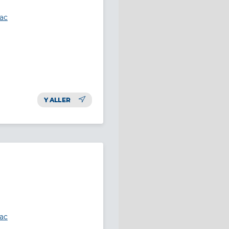
lac
Y ALLER
lac