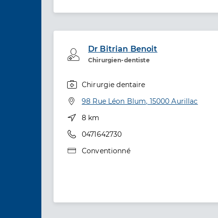
Dr Bitrian Benoit
Professionel de santé
Chirurgien-dentiste
Chirurgie dentaire
Spécialités
Adresse
98 Rue Léon Blum, 15000 Aurillac
Distance
8 km
Téléphone
0471642730
Type de convention
Conventionné