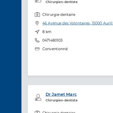
Chirurgien-dentiste
Chirurgie dentaire
Spécialités
Adresse
46 Avenue des Volontaires, 15000 Auril
Distance
8 km
Téléphone
0471480103
Type de convention
Conventionné
Dr Jamet Marc
Professionel de santé
Chirurgien-dentiste
Chirurgie dentaire