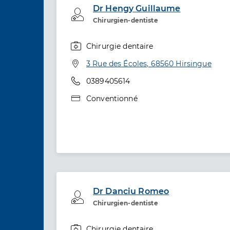
Dr Hengy Guillaume
Professionel de santé
Chirurgien-dentiste
Chirurgie dentaire
Spécialités
Adresse
3 Rue des Écoles, 68560 Hirsingue
Téléphone
0389405614
Type de convention
Conventionné
Dr Danciu Romeo
Professionel de santé
Chirurgien-dentiste
Chirurgie dentaire