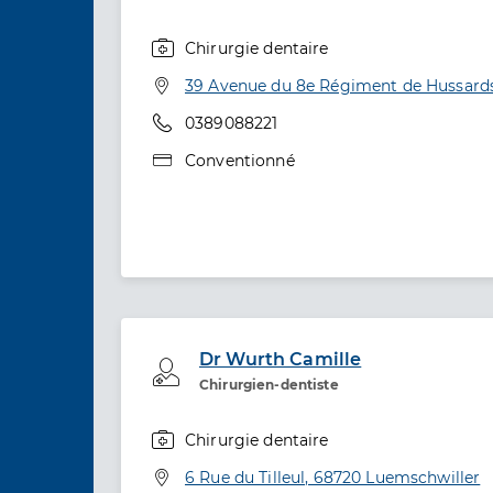
Chirurgie dentaire
Spécialités
Adresse
39 Avenue du 8e Régiment de Hussards,
Téléphone
0389088221
Type de convention
Conventionné
Dr Wurth Camille
Professionel de santé
Chirurgien-dentiste
Chirurgie dentaire
Spécialités
Adresse
6 Rue du Tilleul, 68720 Luemschwiller