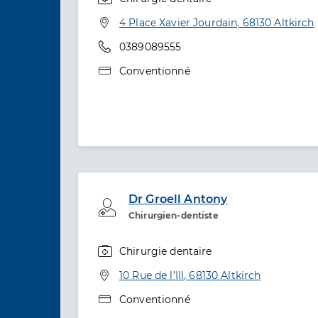
Spécialités
Adresse
4 Place Xavier Jourdain, 68130 Altkirch
Téléphone
0389089555
Type de convention
Conventionné
Dr Groell Antony
Professionel de santé
Chirurgien-dentiste
Chirurgie dentaire
Spécialités
Adresse
10 Rue de l’Ill, 68130 Altkirch
Type de convention
Conventionné