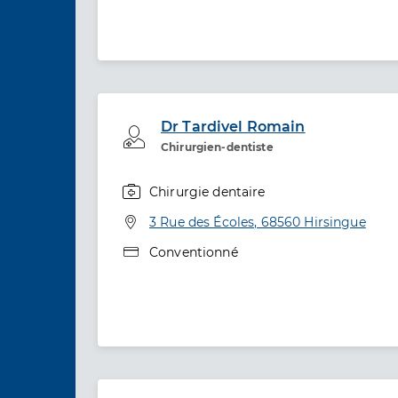
Dr Tardivel Romain
Professionel de santé
Chirurgien-dentiste
Chirurgie dentaire
Spécialités
Adresse
3 Rue des Écoles, 68560 Hirsingue
Type de convention
Conventionné