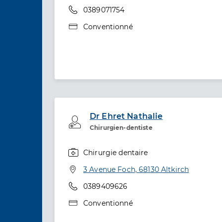
Téléphone
0389071754
Type de convention
Conventionné
Dr Ehret Nathalie
Professionel de santé
Chirurgien-dentiste
Chirurgie dentaire
Spécialités
Adresse
3 Avenue Foch, 68130 Altkirch
Téléphone
0389409626
Type de convention
Conventionné