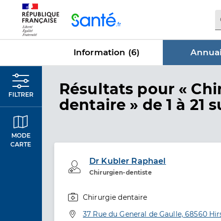
Panneau de gestion des cookies
Information (
6
)
Annuai
dans Annu
Résultats
pour « Chi
FILTRER
dentaire »
de 1 à 21 s
MODE
CARTE
Dr Kubler Raphael
Professionel de santé
Chirurgien-dentiste
Chirurgie dentaire
Spécialités
Adresse
37 Rue du General de Gaulle, 68560 Hi