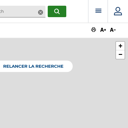
Menu prin
Supprimer
RECHERCHER
Augmente
Dimin
+
−
RELANCER LA RECHERCHE