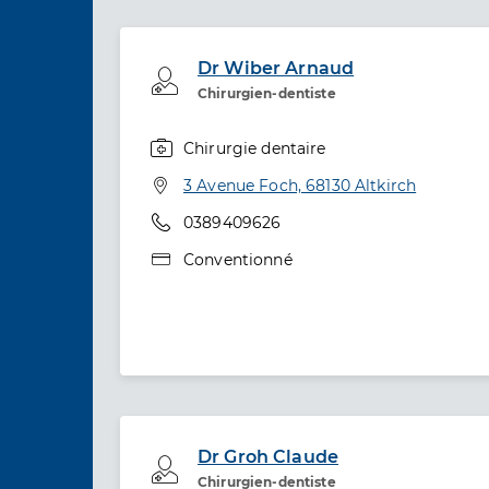
Dr Wiber Arnaud
Professionel de santé
Chirurgien-dentiste
Chirurgie dentaire
Spécialités
Adresse
3 Avenue Foch, 68130 Altkirch
Téléphone
0389409626
Type de convention
Conventionné
Dr Groh Claude
Professionel de santé
Chirurgien-dentiste