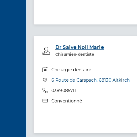
Dr Saive Noll Marie
Professionel de santé
Chirurgien-dentiste
Chirurgie dentaire
Spécialités
Adresse
6 Route de Carspach, 68130 Altkirch
Téléphone
0389085711
Type de convention
Conventionné