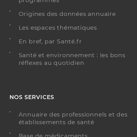
programmés
Origines des données annuaire
Dr Wiedemann Ana Catarina
Professionel de santé
Les espaces thématiques
Chirurgien-dentiste
En bref, par Santé.fr
Chirurgie dentaire
Spécialités
Santé et environnement : les bons
Adresse
17 Rue Charles de Gaulle, 68130 Altkirch
réflexes au quotidien
Type de convention
Conventionné
Y ALLER
NOS SERVICES
Annuaire des professionnels et des
Dr Sengler Marion
Professionel de santé
établissements de santé
Chirurgien-dentiste
Base de médicaments