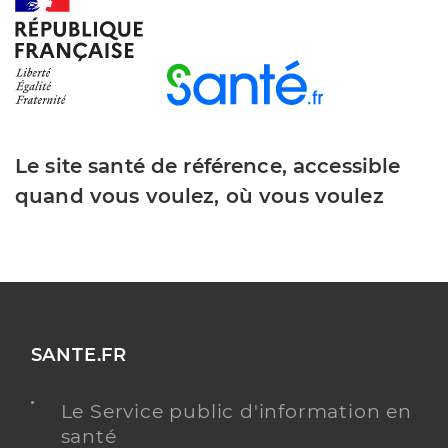
Dr Schneider Pigeroulet Corinne
Professionel de santé
Chirurgien-dentiste
Chirurgie dentaire
Le site santé de référence, accessible
Spécialités
Adresse
16 Place Xavier Jourdain, 68130 Altkirch
quand vous voulez, où vous voulez
Téléphone
0389400081
Type de convention
Conventionné
Y ALLER
SANTE.FR
Le Service public d'information en
Dr Wurth Camille
Professionel de santé
santé
Chirurgien-dentiste