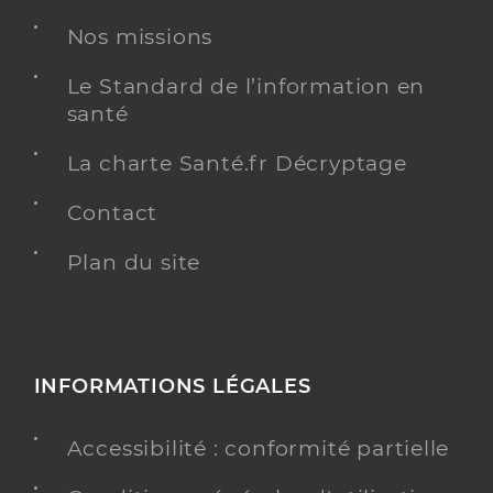
Nos missions
Chirurgie dentaire
Spécialités
Adresse
6 Rue du Tilleul, 68720 Luemschwiller
Le Standard de l’information en
santé
Type de convention
Conventionné
La charte Santé.fr Décryptage
Y ALLER
Contact
Plan du site
Dr Wiber Arnaud
Professionel de santé
Chirurgien-dentiste
Chirurgie dentaire
INFORMATIONS LÉGALES
Spécialités
Adresse
3 Avenue Foch, 68130 Altkirch
Accessibilité : conformité partielle
Téléphone
0389409626
Type de convention