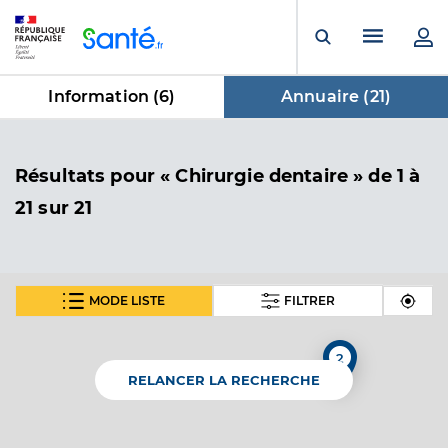
Panneau de gestion des cookies
Menu pr
Ouvrir la rech
Information (
6
)
Annuaire (
21
)
dans Annuaire
Résultats
pour « Chirurgie dentaire »
de 1 à
21 sur 21
MODE LISTE
FILTRER
Dr Wiber Arnaud
Professionel de santé
Chirurgien-dentiste
2
RELANCER LA RECHERCHE
Chirurgie dentaire
Spécialités
Adresse
23 Rue du 3e Zouaves, 68130 Altkirch