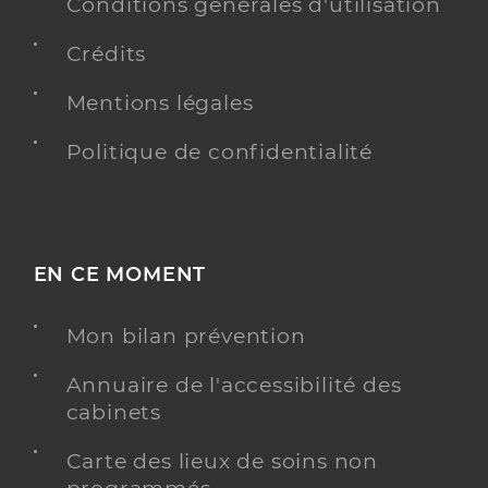
Conventionné
Conditions générales d'utilisation
Crédits
Y ALLER
Mentions légales
Politique de confidentialité
Dr Stolz Sophie
Professionel de santé
Chirurgien-dentiste
Chirurgie dentaire
EN CE MOMENT
Spécialités
Adresse
2 Rue des Etangs, 68130 Altkirch
Mon bilan prévention
Type de convention
Conventionné
informations relatives à l’accessibilité
Ce praticien a renseigné des informations relatives
Annuaire de l'accessibilité des
à l’accessibilité de son cabinet
cabinets
Y ALLER
Carte des lieux de soins non