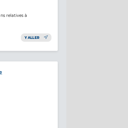
ns relatives à
Y ALLER
e