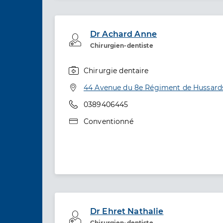
Dr Achard Anne
Professionel de santé
Chirurgien-dentiste
Chirurgie dentaire
Spécialités
Adresse
44 Avenue du 8e Régiment de Hussards,
Téléphone
0389406445
Type de convention
Conventionné
Dr Ehret Nathalie
Professionel de santé
Chirurgien-dentiste