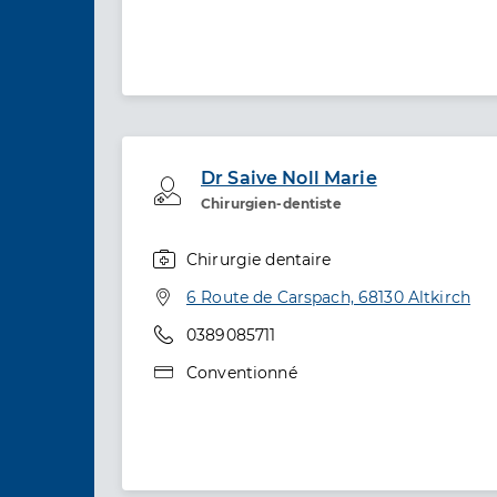
Dr Saive Noll Marie
Professionel de santé
Chirurgien-dentiste
Chirurgie dentaire
Spécialités
Adresse
6 Route de Carspach, 68130 Altkirch
Téléphone
0389085711
Type de convention
Conventionné