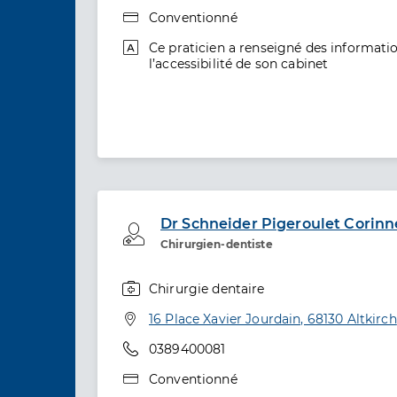
Type de convention
Conventionné
informations relatives à l’accessibilité
Ce praticien a renseigné des informatio
l’accessibilité de son cabinet
Dr Schneider Pigeroulet Corinn
Professionel de santé
Chirurgien-dentiste
Chirurgie dentaire
Spécialités
Adresse
16 Place Xavier Jourdain, 68130 Altkirch
Téléphone
0389400081
Type de convention
Conventionné