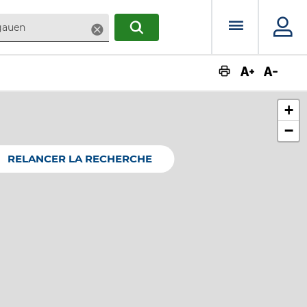
Menu prin
Supprimer
RECHERCHER
Augmente
Dimin
+
−
RELANCER LA RECHERCHE