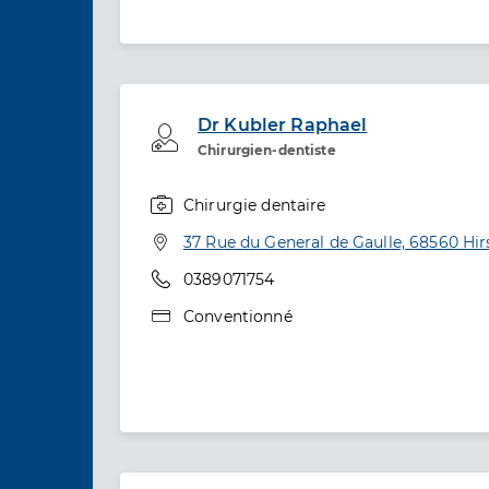
Dr Kubler Raphael
Professionel de santé
Chirurgien-dentiste
Chirurgie dentaire
Spécialités
Adresse
37 Rue du General de Gaulle, 68560 Hi
Téléphone
0389071754
Type de convention
Conventionné