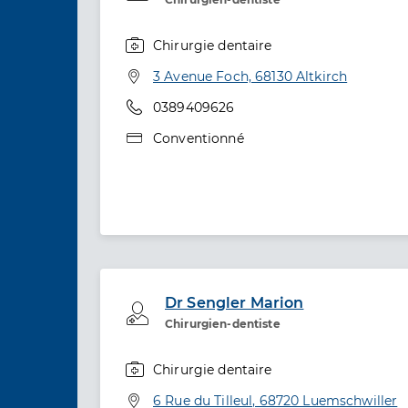
Chirurgie dentaire
Spécialités
Adresse
3 Avenue Foch, 68130 Altkirch
Téléphone
0389409626
Type de convention
Conventionné
Dr Sengler Marion
Professionel de santé
Chirurgien-dentiste
Chirurgie dentaire
Spécialités
Adresse
6 Rue du Tilleul, 68720 Luemschwiller