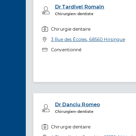
Dr Tardivel Romain
Professionel de santé
Chirurgien-dentiste
Chirurgie dentaire
Spécialités
Adresse
3 Rue des Écoles, 68560 Hirsingue
Type de convention
Conventionné
Dr Danciu Romeo
Professionel de santé
Chirurgien-dentiste
Chirurgie dentaire
Spécialités