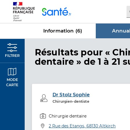
Panneau de gestion des cookies
Information (
6
)
Annuai
dans Annu
Résultats
pour « Chi
FILTRER
dentaire »
de 1 à 21 s
MODE
CARTE
Dr Stolz Sophie
Professionel de santé
Chirurgien-dentiste
Chirurgie dentaire
Spécialités
Adresse
2 Rue des Etangs, 68130 Altkirch