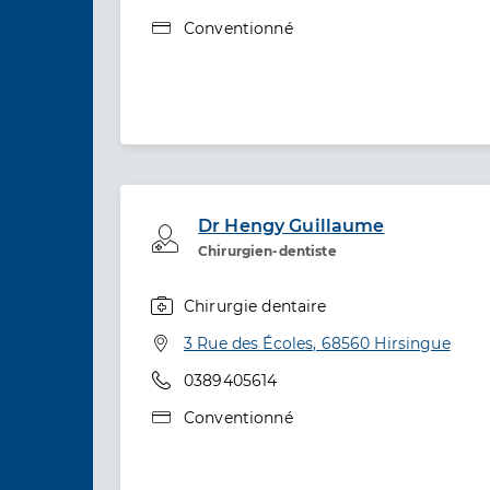
Type de convention
Conventionné
Dr Hengy Guillaume
Professionel de santé
Chirurgien-dentiste
Chirurgie dentaire
Spécialités
Adresse
3 Rue des Écoles, 68560 Hirsingue
Téléphone
0389405614
Type de convention
Conventionné