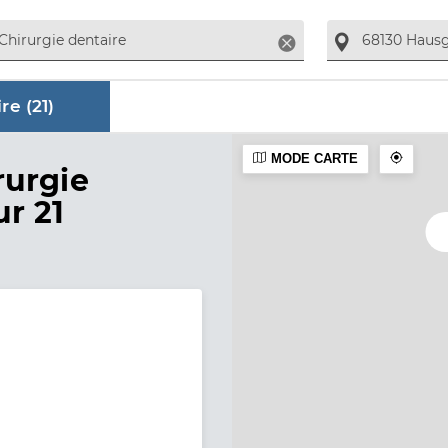
Supprimer
re (
21
)
MODE CARTE
aire
rurgie
ur 21