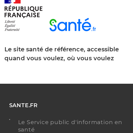
Dr Schneider Pigeroulet Corinne
Professionel de santé
Chirurgien-dentiste
Chirurgie dentaire
Le site santé de référence, accessible
Spécialités
Adresse
16 Place Xavier Jourdain, 68130 Altkirch
quand vous voulez, où vous voulez
Téléphone
0389400081
Type de convention
Conventionné
Y ALLER
SANTE.FR
Le Service public d'information en
Dr Achard Anne
Professionel de santé
santé
Chirurgien-dentiste