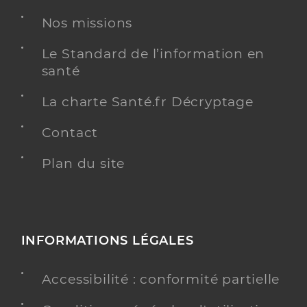
Nos missions
Chirurgie dentaire
Spécialités
Adresse
44 Avenue du 8e Régiment de Hussards, 68130
Le Standard de l’information en
Altkirch
santé
Téléphone
0389406445
La charte Santé.fr Décryptage
Type de convention
Conventionné
Contact
Y ALLER
Plan du site
Dr Fuchs Maud
Professionel de santé
INFORMATIONS LÉGALES
Chirurgien-dentiste
Chirurgie dentaire
Accessibilité : conformité partielle
Spécialités
Adresse
3 Rue des Écoles, 68560 Hirsingue