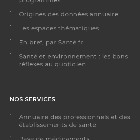
programmés
Dr Iagaru Catalin
Origines des données annuaire
Professionel de santé
Chirurgien-dentiste
Les espaces thématiques
Chirurgie dentaire
Spécialités
En bref, par Santé.fr
Adresse
2 Faubourg de Mulhouse, 68130 Altkirch
Santé et environnement : les bons
Téléphone
0389400777
réflexes au quotidien
Type de convention
Conventionné
Y ALLER
NOS SERVICES
Annuaire des professionnels et des
Dr Danciu Romeo
Professionel de santé
établissements de santé
Chirurgien-dentiste
Base de médicaments