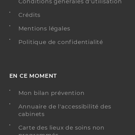
Conditions générales d'utilisation
Type de convention
Conventionné
Crédits
Y ALLER
Mentions légales
Politique de confidentialité
Dr Wurth Camille
Professionel de santé
Chirurgien-dentiste
EN CE MOMENT
Chirurgie dentaire
Spécialités
Adresse
6 Rue du Tilleul, 68720 Luemschwiller
Mon bilan prévention
Type de convention
Conventionné
Annuaire de l'accessibilité des
cabinets
Y ALLER
Carte des lieux de soins non