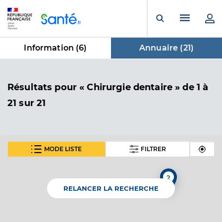
Panneau de gestion des cookies
Menu pr
Ouvrir la rech
Information (
6
)
Annuaire (
21
)
dans Annuaire
Résultats
pour « Chirurgie dentaire »
de 1 à
21 sur 21
MODE LISTE
FILTRER
Dr Groell Antony
Professionel de santé
Chirurgien-dentiste
2
RELANCER LA RECHERCHE
Chirurgie dentaire
Spécialités
Adresse
10 Rue de l’Ill, 68130 Altkirch