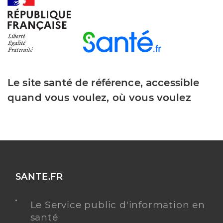
Dr Cron Frederic
Professionel de santé
Chirurgien-dentiste
Chirurgie dentaire
Spécialités
Adresse
19 Place du 11 Novembre, 68140 Munster
Le site santé de référence, accessible
Téléphone
0389774475
quand vous voulez, où vous voulez
Type de convention
Conventionné
Y ALLER
SANTE.FR
Dr Gerber Laura
Professionel de santé
Chirurgien-dentiste
Le Service public d'information en
santé