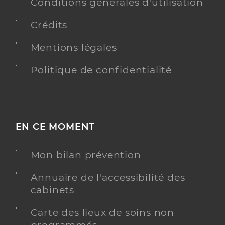
Conventionné
Conditions générales d'utilisation
Crédits
Y ALLER
Mentions légales
Politique de confidentialité
Dr Schlosser Dupre Catherine
Professionel de santé
Chirurgien-dentiste
Chirurgie dentaire
EN CE MOMENT
Spécialités
Adresse
18 Rue de la République, 68140 Munster
Mon bilan prévention
Téléphone
0389774141
Type de convention
Conventionné
Annuaire de l'accessibilité des
cabinets
Y ALLER
Carte des lieux de soins non