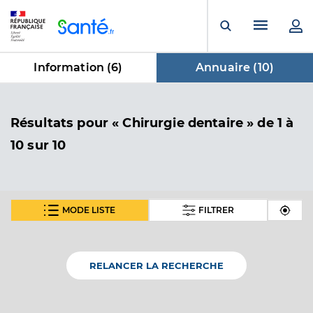
Panneau de gestion des cookies
Menu pr
Ouvrir la rech
Information (
6
)
Annuaire (
10
)
dans Annuaire
Résultats
pour « Chirurgie dentaire »
de 1 à
10 sur 10
MODE LISTE
FILTRER
Dr Wachter Magali
Professionel de santé
Chirurgien-dentiste
RELANCER LA RECHERCHE
Chirurgie dentaire
Spécialités
Adresse
3 Place de la Salle des Fêtes, 68140 Munster