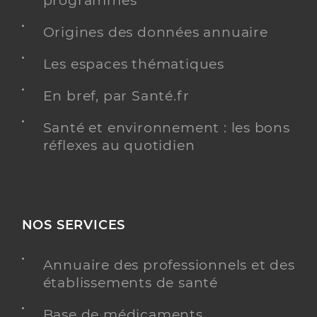
programmés
Origines des données annuaire
Dr Langer Arnaud
Professionel de santé
Chirurgien-dentiste
Les espaces thématiques
Chirurgie dentaire
En bref, par Santé.fr
Spécialités
Adresse
1 Grand-Rue, 68140 Munster
Santé et environnement : les bons
Téléphone
0389771438
réflexes au quotidien
Type de convention
Conventionné
Y ALLER
NOS SERVICES
Annuaire des professionnels et des
Dr Monachello Alessandro
établissements de santé
Professionel de santé
Chirurgien-dentiste
Base de médicaments