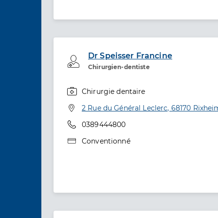
Dr Speisser Francine
Professionel de santé
Chirurgien-dentiste
Chirurgie dentaire
Spécialités
Adresse
2 Rue du Général Leclerc, 68170 Rixhei
Téléphone
0389444800
Type de convention
Conventionné