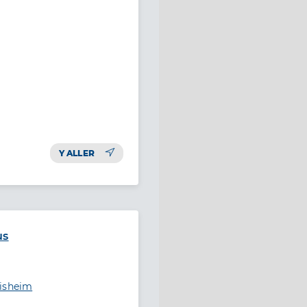
Y ALLER
us
disheim