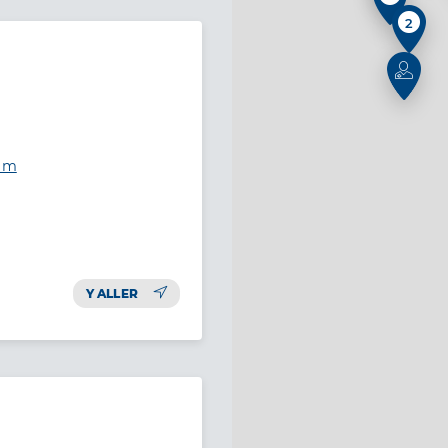
2
eim
Y ALLER