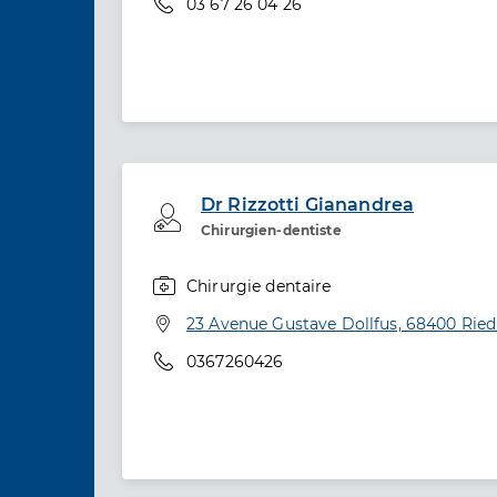
Téléphone
03 67 26 04 26
Dr Rizzotti Gianandrea
Professionel de santé
Chirurgien-dentiste
Chirurgie dentaire
Spécialités
Adresse
23 Avenue Gustave Dollfus, 68400 Rie
Téléphone
0367260426