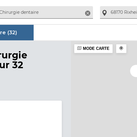
Supprimer
re (
32
)
MODE CARTE
aire
rurgie
ur 32