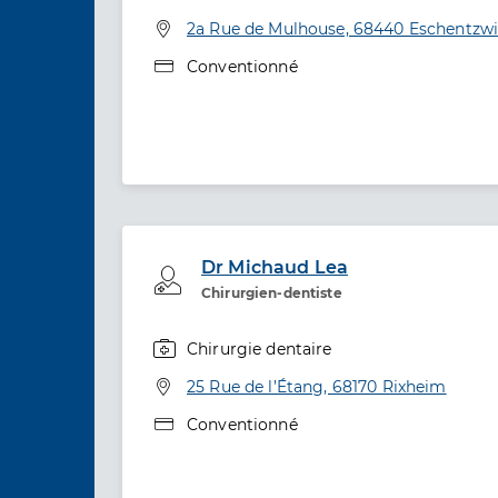
Spécialités
Adresse
2a Rue de Mulhouse, 68440 Eschentzwi
Type de convention
Conventionné
Dr Michaud Lea
Professionel de santé
Chirurgien-dentiste
Chirurgie dentaire
Spécialités
Adresse
25 Rue de l’Étang, 68170 Rixheim
Type de convention
Conventionné