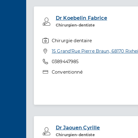
Dr Koebelin Fabrice
Professionel de santé
Chirurgien-dentiste
Chirurgie dentaire
Spécialités
Adresse
15 Grand’Rue Pierre Braun, 68170 Rixh
Téléphone
0389447985
Type de convention
Conventionné
Dr Jaouen Cyrille
Professionel de santé
Chirurgien-dentiste