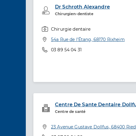
Dr Schroth Alexandre
Professionel de santé
Chirurgien-dentiste
Chirurgie dentaire
Spécialités
Adresse
54a Rue de l’Étang, 68170 Rixheim
Téléphone
03 89 54 04 31
Centre De Sante Dentaire Dollf
Service de santé
Centre de santé
Adresse
23 Avenue Gustave Dollfus, 68400 Rie