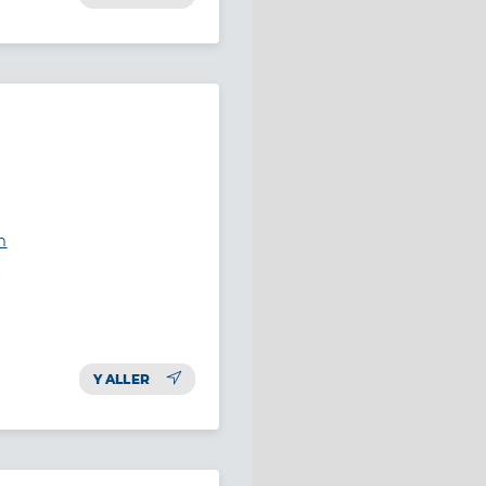
m
Y ALLER