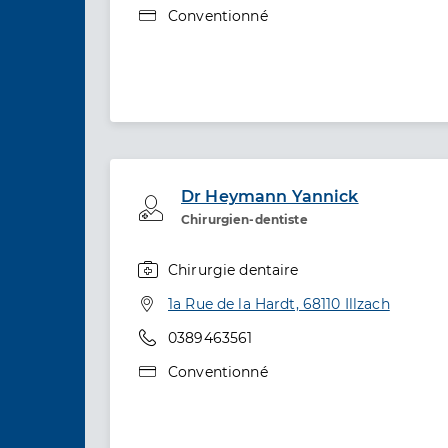
Type de convention
Conventionné
Dr Heymann Yannick
Professionel de santé
Chirurgien-dentiste
Chirurgie dentaire
Spécialités
Adresse
1a Rue de la Hardt, 68110 Illzach
Téléphone
0389463561
Type de convention
Conventionné