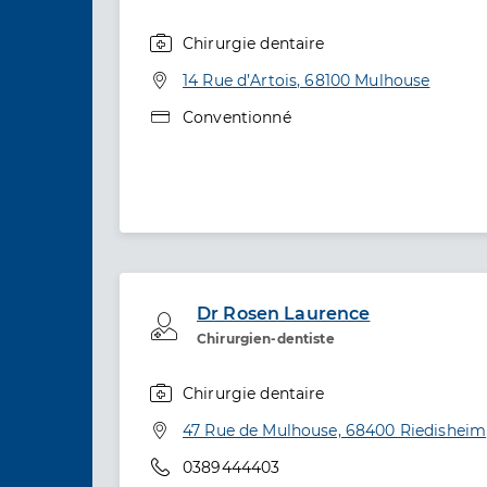
Chirurgie dentaire
Spécialités
Adresse
14 Rue d’Artois, 68100 Mulhouse
Type de convention
Conventionné
Dr Rosen Laurence
Professionel de santé
Chirurgien-dentiste
Chirurgie dentaire
Spécialités
Adresse
47 Rue de Mulhouse, 68400 Riedisheim
Téléphone
0389444403