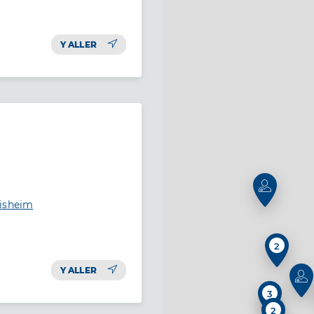
Y ALLER
disheim
2
Y ALLER
3
2