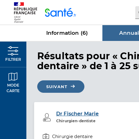
Panneau de gestion des cookies
Information (
6
)
Annuai
dans Annu
Résultats
pour « Chi
FILTRER
dentaire »
de 1 à 25 s
MODE
SUIVANT
CARTE
Dr Fischer Marie
Professionel de santé
Chirurgien-dentiste
Chirurgie dentaire