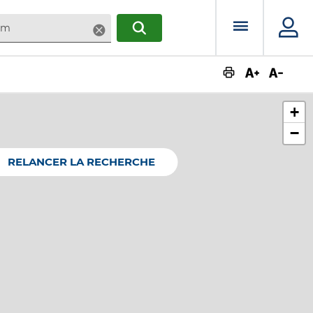
Menu prin
Supprimer
RECHERCHER
Augmente
Dimin
+
−
RELANCER LA RECHERCHE