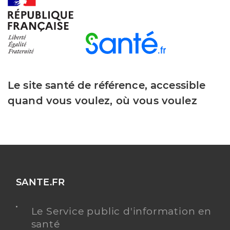
Dr Demesy Jean Francois
Professionel de santé
Chirurgien-dentiste
Chirurgie dentaire
Spécialités
Adresse
9 Rue des Jardins, 68210 Dannemarie
Le site santé de référence, accessible
Téléphone
0389250292
quand vous voulez, où vous voulez
Type de convention
Conventionné
Y ALLER
SANTE.FR
Dr Soyez Anne Sophie
Professionel de santé
Chirurgien-dentiste
Le Service public d'information en
santé