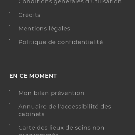
Conditions générales d'utilisation
Y ALLER
Crédits
Mentions légales
Dr Klinger Michel
Professionel de santé
Politique de confidentialité
Chirurgien-dentiste
Chirurgie dentaire
Spécialités
Adresse
12 Rue Oberdorf, 68130 Carspach
EN CE MOMENT
Téléphone
0389409742
Mon bilan prévention
Type de convention
Conventionné
Annuaire de l'accessibilité des
Y ALLER
cabinets
Carte des lieux de soins non