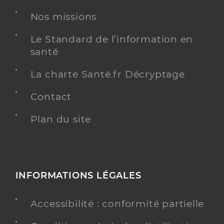
Chirurgie dentaire
Spécialités
Nos missions
Adresse
26bis Rue des Vosges, 68210 Montreux-Vieux
Téléphone
0389252339
Le Standard de l’information en
santé
Type de convention
Conventionné
La charte Santé.fr Décryptage
Y ALLER
Contact
Plan du site
Dr Fey Orianne
Professionel de santé
Chirurgien-dentiste
Chirurgie dentaire
INFORMATIONS LÉGALES
Spécialités
Adresse
9 Rue des Jardins, 68210 Dannemarie
Accessibilité : conformité partielle
Type de convention
Conventionné