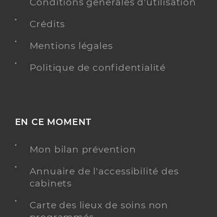
Conventionné
Conditions générales d'utilisation
Crédits
Y ALLER
Mentions légales
Politique de confidentialité
Dr Denis Camille
Professionel de santé
Chirurgien-dentiste
Chirurgie dentaire
EN CE MOMENT
Spécialités
Adresse
9 Rue des Jardins, 68210 Dannemarie
Mon bilan prévention
Type de convention
Conventionné
Annuaire de l'accessibilité des
Y ALLER
cabinets
Carte des lieux de soins non