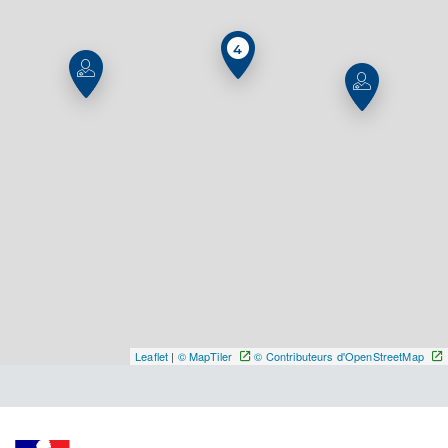
Type de convention
Conventionné
4
Y ALLER
Dr Soyez Anne Sophie
Professionel de santé
Chirurgien-dentiste
Chirurgie dentaire
Spécialités
Adresse
26bis Rue des Vosges, 68210 Montreux-Vieux
Téléphone
0389252339
Leaflet
|
© MapTiler
© Contributeurs d'OpenStreetMap
Type de convention
Conventionné
Y ALLER