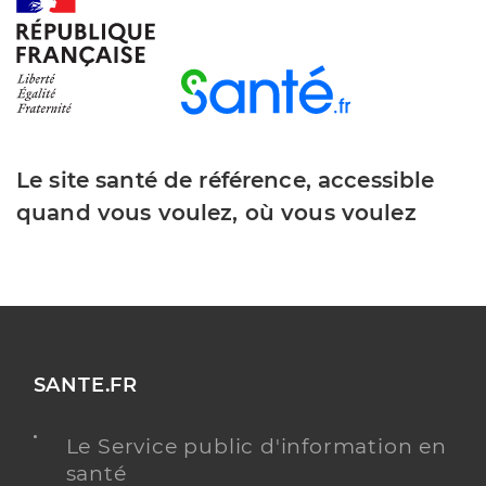
Dr Klinger Michel
Professionel de santé
Chirurgien-dentiste
Chirurgie dentaire
Le site santé de référence, accessible
Spécialités
Adresse
12 Rue Oberdorf, 68130 Carspach
quand vous voulez, où vous voulez
Téléphone
0389409742
Type de convention
Conventionné
Y ALLER
SANTE.FR
Le Service public d'information en
Dr Demesy Jean Francois
Professionel de santé
santé
Chirurgien-dentiste