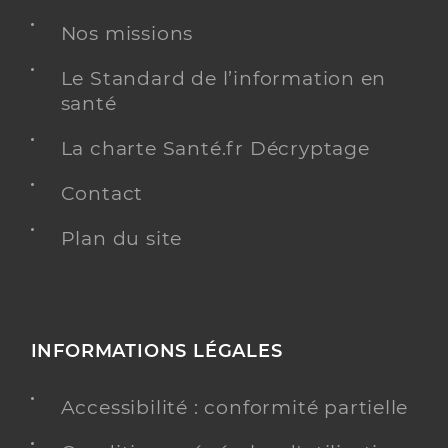
Nos missions
Chirurgie dentaire
Spécialités
Adresse
9 Rue des Jardins, 68210 Dannemarie
Le Standard de l’information en
santé
Téléphone
0389250292
Type de convention
Conventionné
La charte Santé.fr Décryptage
Contact
Y ALLER
Plan du site
Dr Rey Sebastien
Professionel de santé
Chirurgien-dentiste
INFORMATIONS LÉGALES
Chirurgie dentaire
Spécialités
Accessibilité : conformité partielle
Adresse
9 Rue des Jardins, 68210 Dannemarie
Type de convention