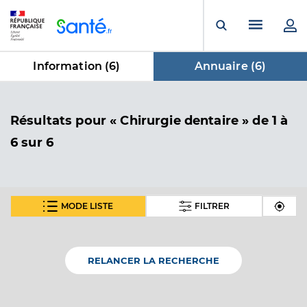
Panneau de gestion des cookies
Menu pr
Ouvrir la rech
Information (
6
)
Annuaire (
6
)
dans Annuaire
Résultats
pour « Chirurgie dentaire »
de 1 à
6 sur 6
MODE LISTE
FILTRER
Dr Fey Orianne
Professionel de santé
Chirurgien-dentiste
RELANCER LA RECHERCHE
Chirurgie dentaire
Spécialités
Adresse
9 Rue des Jardins, 68210 Dannemarie