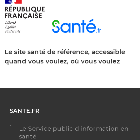
Dr Soyez Anne Sophie
Professionel de santé
Chirurgien-dentiste
Chirurgie dentaire
Spécialités
Adresse
26bis Rue des Vosges, 68210 Montreux-Vieux
Le site santé de référence, accessible
Téléphone
0389252339
quand vous voulez, où vous voulez
Type de convention
Conventionné
Y ALLER
SANTE.FR
Dr Demesy Jean Francois
Professionel de santé
Chirurgien-dentiste
Le Service public d'information en
santé