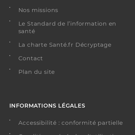
Chirurgie dentaire
Spécialités
Nos missions
Adresse
9 Rue des Jardins, 68210 Dannemarie
Téléphone
0389250292
Le Standard de l’information en
santé
Type de convention
Conventionné
La charte Santé.fr Décryptage
Y ALLER
Contact
Plan du site
Dr Klinger Michel
Professionel de santé
Chirurgien-dentiste
Chirurgie dentaire
INFORMATIONS LÉGALES
Spécialités
Adresse
12 Rue Oberdorf, 68130 Carspach
Accessibilité : conformité partielle
Téléphone
0389409742
Type de convention