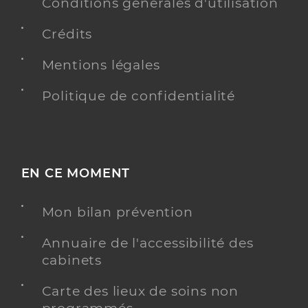
Conventionné
Conditions générales d'utilisation
Crédits
Y ALLER
Mentions légales
Politique de confidentialité
Dr Rey Sebastien
Professionel de santé
Chirurgien-dentiste
Chirurgie dentaire
EN CE MOMENT
Spécialités
Adresse
9 Rue des Jardins, 68210 Dannemarie
Mon bilan prévention
Type de convention
Conventionné
Annuaire de l'accessibilité des
Y ALLER
cabinets
Carte des lieux de soins non