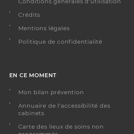
Conditions générales d'utilisation
Y ALLER
Crédits
Mentions légales
Dr Demesy Jean Francois
Professionel de santé
Politique de confidentialité
Chirurgien-dentiste
Chirurgie dentaire
Spécialités
Adresse
9 Rue des Jardins, 68210 Dannemarie
EN CE MOMENT
Téléphone
0389250292
Mon bilan prévention
Type de convention
Conventionné
Annuaire de l'accessibilité des
Y ALLER
cabinets
Carte des lieux de soins non