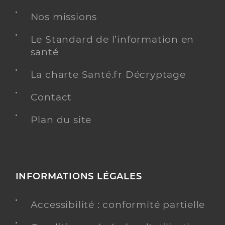
Adresse
26bis Rue des Vosges, 68210 Montreux-Vieux
Nos missions
Téléphone
0389252339
Type de convention
Conventionné
Le Standard de l’information en
santé
Y ALLER
La charte Santé.fr Décryptage
Contact
Plan du site
Dr Klinger Michel
Professionel de santé
Chirurgien-dentiste
Chirurgie dentaire
Spécialités
Adresse
12 Rue Oberdorf, 68130 Carspach
INFORMATIONS LÉGALES
Téléphone
0389409742
Accessibilité : conformité partielle
Type de convention
Conventionné