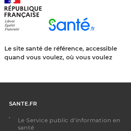
Dr Fey Orianne
Professionel de santé
Chirurgien-dentiste
Chirurgie dentaire
Spécialités
Adresse
9 Rue des Jardins, 68210 Dannemarie
Le site santé de référence, accessible
Type de convention
Conventionné
quand vous voulez, où vous voulez
Y ALLER
Dr Soyez Anne Sophie
Professionel de santé
SANTE.FR
Chirurgien-dentiste
Le Service public d'information en
Chirurgie dentaire
santé
Spécialités