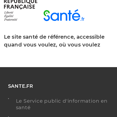
Y ALLER
Le site santé de référence, accessible
Dr Froehly Arnaud
Professionel de santé
Chirurgien-dentiste
quand vous voulez, où vous voulez
Chirurgie dentaire
Spécialités
Adresse
18 Rue de Bourgfelden, 68220 Hégenheim
Distance
2 km
Téléphone
0389690000
SANTE.FR
Type de convention
Conventionné
Le Service public d'information en
santé
Y ALLER