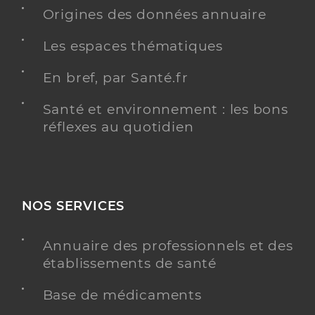
Origines des données annuaire
Distance
4 km
Type de convention
Les espaces thématiques
Conventionné
En bref, par Santé.fr
Y ALLER
Santé et environnement : les bons
réflexes au quotidien
Dr Dufay Mathieu
Professionel de santé
Chirurgien-dentiste
NOS SERVICES
Chirurgie dentaire
Spécialités
Adresse
55a Rue de Saint-louis, 68220 Hésingue
Annuaire des professionnels et des
Distance
4 km
établissements de santé
Téléphone
0389670805
Base de médicaments
Type de convention
Conventionné