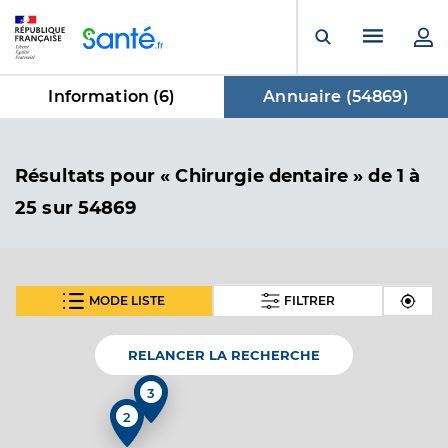
Panneau de gestion des cookies
Menu pr
Ouvrir la rech
Information (
6
)
Annuaire (
54869
)
dans Annuaire
Résultats
pour « Chirurgie dentaire »
de 1 à
25 sur 54869
MODE LISTE
FILTRER
SUIVANT
Dr Vladu Ilona
Professionel de santé
Chirurgien-dentiste
RELANCER LA RECHERCHE
3
Chirurgie dentaire
Spécialités
2
Adresse
18 Rue de Bourgfelden, 68220 Hégenheim