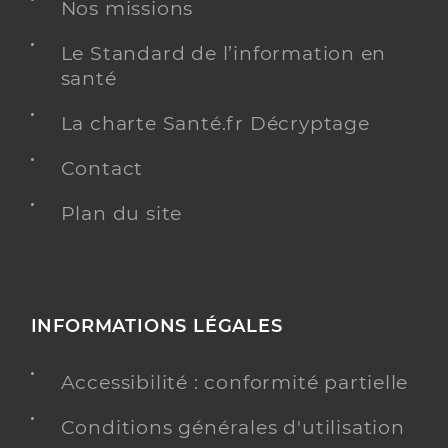
Nos missions
Le Standard de l’information en
Dr Dorgler Daniel
Professionel de santé
santé
Chirurgien-dentiste
La charte Santé.fr Décryptage
Chirurgie dentaire
Spécialités
Contact
Adresse
5 Rue du Général de Gaulle, 68220 Hésingue
Distance
Plan du site
3 km
Téléphone
0389697085
Type de convention
Conventionné
INFORMATIONS LÉGALES
Y ALLER
Accessibilité : conformité partielle
Conditions générales d'utilisation
Dr Adrian Nicolas