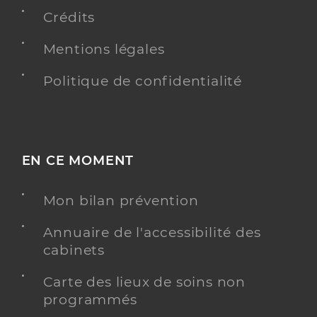
Professionel de santé
Chirurgien-dentiste
Crédits
Mentions légales
Chirurgie dentaire
Spécialités
Adresse
55a Rue de Saint-louis, 68220 Hésingue
Politique de confidentialité
Distance
4 km
Type de convention
Conventionné
EN CE MOMENT
Y ALLER
Mon bilan prévention
Annuaire de l'accessibilité des
Dr Ludwiczak Laloy Julia
Professionel de santé
cabinets
Chirurgien-dentiste
Carte des lieux de soins non
Chirurgie dentaire
programmés
Spécialités
Adresse
55a Rue de Saint-louis, 68220 Hésingue