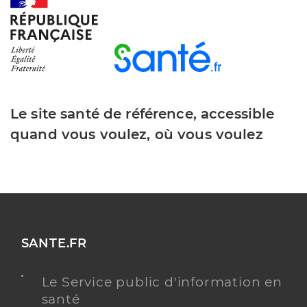
Dr Ludwiczak Laloy Julia
Professionel de santé
Chirurgien-dentiste
Chirurgie dentaire
Le site santé de référence, accessible
Spécialités
Adresse
55a Rue de Saint-louis, 68220 Hésingue
quand vous voulez, où vous voulez
Type de convention
Conventionné
Y ALLER
SANTE.FR
Dr Hattenberger Gregoire
Professionel de santé
Chirurgien-dentiste
Le Service public d'information en
santé