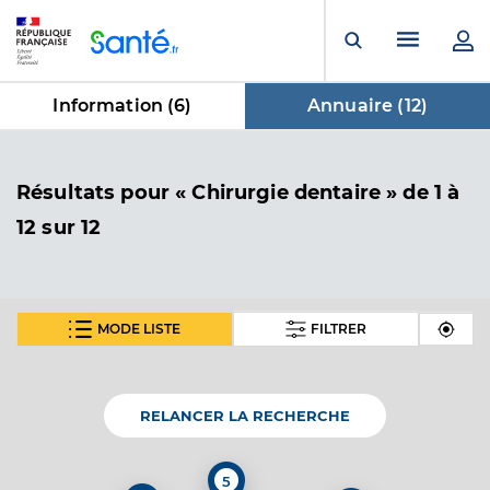
Panneau de gestion des cookies
Menu pr
Ouvrir la rech
Information (
6
)
Annuaire (
12
)
dans Annuaire
Résultats
pour « Chirurgie dentaire »
de 1 à
12 sur 12
MODE LISTE
FILTRER
Dr Hattenberger Pierre
Professionel de santé
Chirurgien-dentiste
RELANCER LA RECHERCHE
Chirurgie dentaire
Spécialités
Adresse
2 Rue d’Hegenheim, 68300 Saint-Louis
5