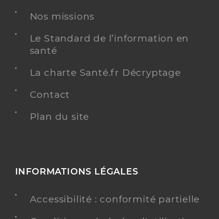
Chirurgie dentaire
Spécialités
Nos missions
Adresse
2 Rue d’Hegenheim, 68300 Saint-Louis
Téléphone
0389671000
Le Standard de l’information en
santé
Type de convention
Conventionné
La charte Santé.fr Décryptage
Y ALLER
Contact
Plan du site
Dr Froehly Arnaud
Professionel de santé
Chirurgien-dentiste
Chirurgie dentaire
INFORMATIONS LÉGALES
Spécialités
Adresse
18 Rue de Bourgfelden, 68220 Hégenheim
Accessibilité : conformité partielle
Téléphone
0389690000
Type de convention