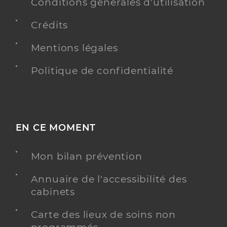
Conventionné
Conditions générales d'utilisation
Crédits
Y ALLER
Mentions légales
Politique de confidentialité
Dr Modoeanu Sorin
Professionel de santé
Chirurgien-dentiste
Chirurgie dentaire
EN CE MOMENT
Spécialités
Adresse
55a Rue de Saint-louis, 68220 Hésingue
Mon bilan prévention
Téléphone
0389676581
Type de convention
Conventionné
Annuaire de l'accessibilité des
cabinets
Y ALLER
Carte des lieux de soins non