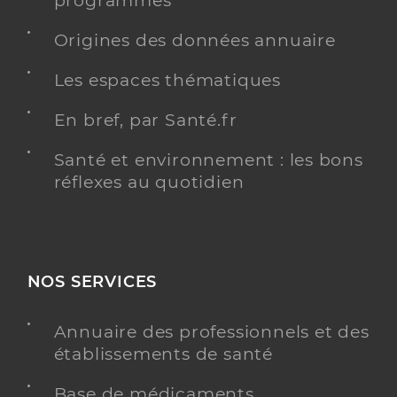
programmés
Origines des données annuaire
Dr Hattenberger Paul
Professionel de santé
Chirurgien-dentiste
Les espaces thématiques
Chirurgie dentaire
En bref, par Santé.fr
Spécialités
Adresse
2 Rue d’Hegenheim, 68300 Saint-Louis
Santé et environnement : les bons
Type de convention
Conventionné
réflexes au quotidien
Y ALLER
NOS SERVICES
Dr Dorgler Daniel
Professionel de santé
Annuaire des professionnels et des
Chirurgien-dentiste
établissements de santé
Chirurgie dentaire
Base de médicaments