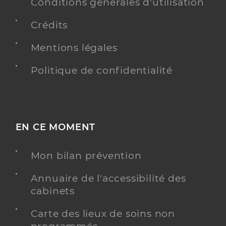
16 Rue du Florimont, 68040 Ingersheim
Conditions générales d'utilisation
Téléphone
0389272433
Crédits
Type de convention
Conventionné
Mentions légales
Y ALLER
Politique de confidentialité
Dr Quatresous Jerome
Professionel de santé
EN CE MOMENT
Chirurgien-dentiste
Mon bilan prévention
Chirurgie dentaire
Spécialités
Adresse
9 Rue Clemenceau, 68920 Wintzenheim
Annuaire de l'accessibilité des
Téléphone
0389272021
cabinets
Type de convention
Conventionné
Carte des lieux de soins non