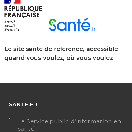
Y ALLER
Dr Leiber Clauser Arnold
Professionel de santé
Chirurgien-dentiste
Le site santé de référence, accessible
Chirurgie dentaire
quand vous voulez, où vous voulez
Spécialités
Adresse
1 Grand-Rue, 68140 Munster
Téléphone
03 89 77 14 38
Type de convention
Conventionné
Y ALLER
SANTE.FR
Le Service public d'information en
santé