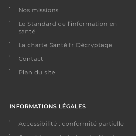
Dr Wildy Jean Michel
Professionel de santé
Chirurgien-dentiste
Nos missions
Chirurgie dentaire
Le Standard de l’information en
Spécialités
santé
Adresse
16 Rue du Florimont, 68040 Ingersheim
Téléphone
0389272433
La charte Santé.fr Décryptage
Type de convention
Conventionné
Contact
Plan du site
Y ALLER
Dr Fruh Christian
Professionel de santé
INFORMATIONS LÉGALES
Chirurgien-dentiste
Accessibilité : conformité partielle
Chirurgie dentaire
Spécialités
Adresse