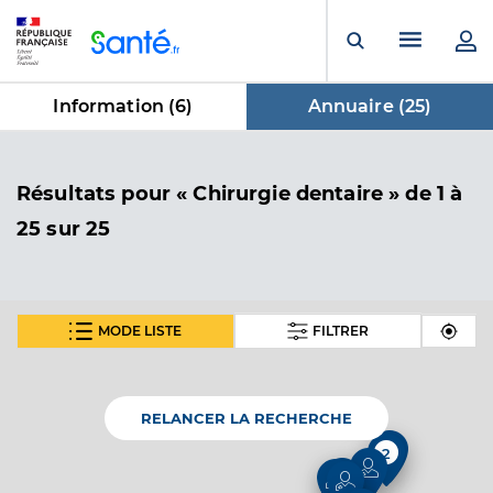
Panneau de gestion des cookies
Menu pr
Ouvrir la rech
Information (
6
)
Annuaire (
25
)
dans Annuaire
Résultats
pour « Chirurgie dentaire »
de 1 à
25 sur 25
MODE LISTE
FILTRER
Dr Peter Christian
Professionel de santé
Chirurgien-dentiste
RELANCER LA RECHERCHE
Chirurgie dentaire
2
2
Spécialités
Adresse
16a Rue Sébastopol, 68140 Munster