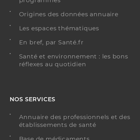
programmés
Y ALLER
Origines des données annuaire
Les espaces thématiques
Dr Hagelstein Mathilde
Professionel de santé
En bref, par Santé.fr
Chirurgien-dentiste
Santé et environnement : les bons
Chirurgie dentaire
réflexes au quotidien
Spécialités
Adresse
56 Rue de la République, 68040 Ingersheim
Type de convention
Conventionné
NOS SERVICES
Y ALLER
Annuaire des professionnels et des
établissements de santé
Dr Sarloutte Charlotte
Professionel de santé
Base de médicaments