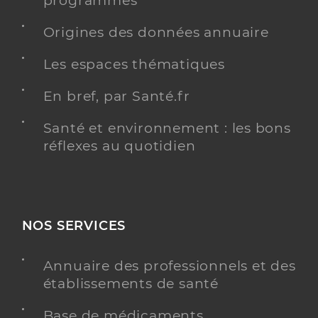
programmés
Y ALLER
Origines des données annuaire
Les espaces thématiques
Dr Schoch Pierre
Professionel de santé
En bref, par Santé.fr
Chirurgien-dentiste
Santé et environnement : les bons
Chirurgie dentaire
Spécialités
réflexes au quotidien
Adresse
24b Rue de la Fabrique, 68530 Buhl
Type de convention
Conventionné
Y ALLER
NOS SERVICES
Annuaire des professionnels et des
établissements de santé
Dr Morand Emmanuel
Professionel de santé
Chirurgien-dentiste
Base de médicaments