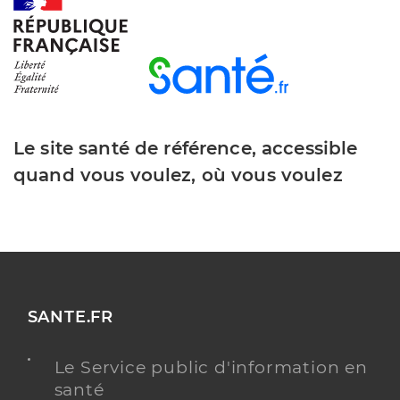
Dr Bilius Anca Andreea
Professionel de santé
Chirurgien-dentiste
Chirurgie dentaire
Le site santé de référence, accessible
Spécialités
Adresse
12 Impasse de la Niedermatt, 68250 Rouffach
quand vous voulez, où vous voulez
Téléphone
0389497203
Type de convention
Conventionné
Y ALLER
SANTE.FR
Le Service public d'information en
Dr La Ferrara Mathilde
Professionel de santé
santé
Chirurgien-dentiste