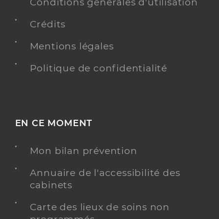
Conditions générales d'utilisation
Téléphone
0389492975
Crédits
Type de convention
Conventionné
Mentions légales
Y ALLER
Politique de confidentialité
Dr Grosmangin Olivier
Professionel de santé
Chirurgien-dentiste
EN CE MOMENT
Chirurgie dentaire
Mon bilan prévention
Spécialités
Adresse
10 Rue de la Prévôté, 68250 Rouffach
Annuaire de l'accessibilité des
Téléphone
0389496169
cabinets
Type de convention
Conventionné
Carte des lieux de soins non