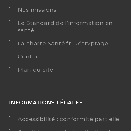
Nos missions
Chirurgie dentaire
Spécialités
Adresse
43 Rue de la Vallée, 68570 Soultzmatt
Le Standard de l’information en
santé
Téléphone
0389470913
Type de convention
Conventionné
La charte Santé.fr Décryptage
Contact
Y ALLER
Plan du site
Dr Hug Olivier
Professionel de santé
Chirurgien-dentiste
INFORMATIONS LÉGALES
Chirurgie dentaire
Spécialités
Accessibilité : conformité partielle
Adresse
Residence De L’ancien Hopital, 68420
Gueberschwihr