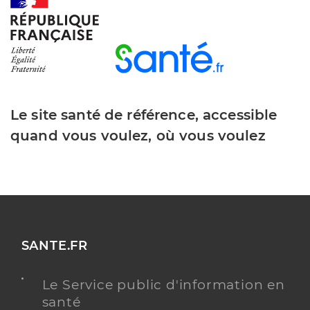
Dr Morand Emmanuel
Professionel de santé
Chirurgien-dentiste
Chirurgie dentaire
Le site santé de référence, accessible
Spécialités
Adresse
6 Rue du Cordonnier, 68530 Buhl
quand vous voulez, où vous voulez
Téléphone
0389768184
Type de convention
Conventionné
Y ALLER
SANTE.FR
Le Service public d'information en
Dr Jacquey Laura
Professionel de santé
santé
Chirurgien-dentiste