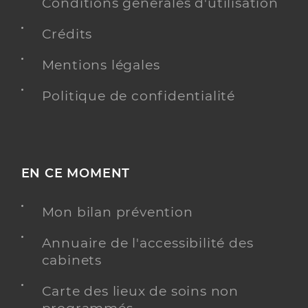
Conventionné
Conditions générales d'utilisation
Crédits
Y ALLER
Mentions légales
Politique de confidentialité
Dr Graton Nathalie
Professionel de santé
Chirurgien-dentiste
Chirurgie dentaire
EN CE MOMENT
Spécialités
Adresse
51 Rue Rettig, 68250 Rouffach
Mon bilan prévention
Téléphone
0389497212
Type de convention
Conventionné
Annuaire de l'accessibilité des
cabinets
Y ALLER
Carte des lieux de soins non