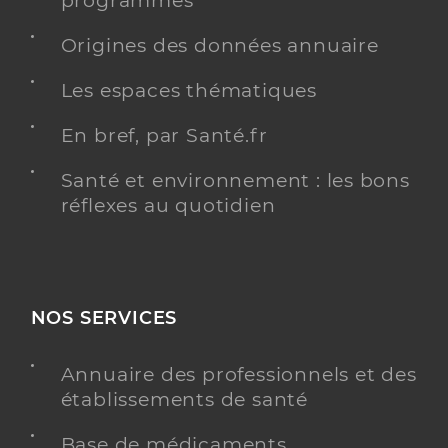
programmés
Origines des données annuaire
Dr Hug Olivier
Professionel de santé
Chirurgien-dentiste
Les espaces thématiques
Chirurgie dentaire
En bref, par Santé.fr
Spécialités
Adresse
Residence De L’ancien Hopital, 68420
Santé et environnement : les bons
Gueberschwihr
réflexes au quotidien
Téléphone
0389492975
Type de convention
Conventionné
Y ALLER
NOS SERVICES
Annuaire des professionnels et des
établissements de santé
Dr La Ferrara Mathilde
Professionel de santé
Chirurgien-dentiste
Base de médicaments