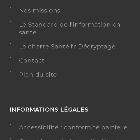
Nos missions
Chirurgie dentaire
Spécialités
Adresse
3 Rue des Deux Chateaux, 68500 Bergholtz
Le Standard de l’information en
santé
Type de convention
Conventionné
La charte Santé.fr Décryptage
Y ALLER
Contact
Plan du site
Dr Ouazzani Chahdi Jaafare
Professionel de santé
Chirurgien-dentiste
Chirurgie dentaire
INFORMATIONS LÉGALES
Spécialités
Adresse
24b Rue de la Fabrique, 68530 Buhl
Accessibilité : conformité partielle
Téléphone
0389281699
Type de convention