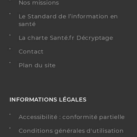
Nos missions
Y ALLER
Le Standard de l’information en
santé
La charte Santé.fr Décryptage
Dr Bronner Sandrine
Professionel de santé
Chirurgien-dentiste
Contact
Chirurgie dentaire
Plan du site
Spécialités
Adresse
30a Grand’Rue, 68280 Andolsheim
Distance
5 km
Téléphone
0389715111
INFORMATIONS LÉGALES
Type de convention
Conventionné
Accessibilité : conformité partielle
Y ALLER
Conditions générales d'utilisation