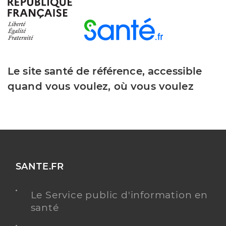
Type de convention
Conventionné
Y ALLER
Le site santé de référence, accessible
quand vous voulez, où vous voulez
Dr Migayrou Marie Stephane
Professionel de santé
Chirurgien-dentiste
Chirurgie dentaire
Spécialités
Adresse
6 Rue Ettore Bugatti, 68127 Sainte-Croix-en-
Plaine
SANTE.FR
Distance
3 km
Téléphone
0389220872
Le Service public d'information en
Type de convention
Conventionné
santé