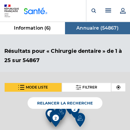
Panneau de gestion des cookies
Menu pr
Ouvrir la rech
Information (
6
)
Annuaire (
54867
)
dans Annuaire
Résultats
pour « Chirurgie dentaire »
de 1 à
25 sur 54867
MODE LISTE
FILTRER
SUIVANT
Dr Roche Maud
Professionel de santé
Chirurgien-dentiste
RELANCER LA RECHERCHE
2
5
2
Chirurgie dentaire
3
2
Spécialités
Adresse
6 Rue Ettore Bugatti, 68127 Sainte-Croix-en-