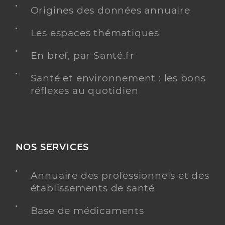
Chirurgie dentaire
Origines des données annuaire
Spécialités
Adresse
11 Rue Michelet, 68000 Colmar
Les espaces thématiques
Distance
6 km
En bref, par Santé.fr
Téléphone
0389417484
Type de convention
Conventionné
Santé et environnement : les bons
réflexes au quotidien
Y ALLER
NOS SERVICES
Dr Knittel Jean Michel
Professionel de santé
Chirurgien-dentiste
Annuaire des professionnels et des
établissements de santé
Chirurgie dentaire
Spécialités
Base de médicaments
Adresse
7 Rue de Ribeauvillé, 68180 Horbourg-Wihr