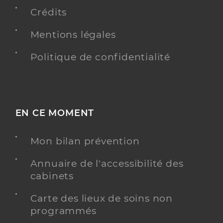
Crédits
Dr Do Vale Quitterie
Professionel de santé
Mentions légales
Chirurgien-dentiste
Politique de confidentialité
Chirurgie dentaire
Spécialités
Adresse
11 Rue Michelet, 68000 Colmar
Distance
6 km
Type de convention
EN CE MOMENT
Conventionné
Mon bilan prévention
Y ALLER
Annuaire de l'accessibilité des
cabinets
Dr Kircher Jerome
Professionel de santé
Carte des lieux de soins non
Chirurgien-dentiste
programmés