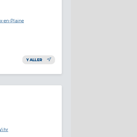
x-en-Plaine
Y ALLER
Wihr