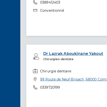
Téléphone
0389412403
Type de convention
Conventionné
Dr Lazrak Aboukinane Yakout
Professionel de santé
Chirurgien-dentiste
Chirurgie dentaire
Spécialités
Adresse
99 Route de Neuf-Brisach, 68000 Colm
Téléphone
0339720199