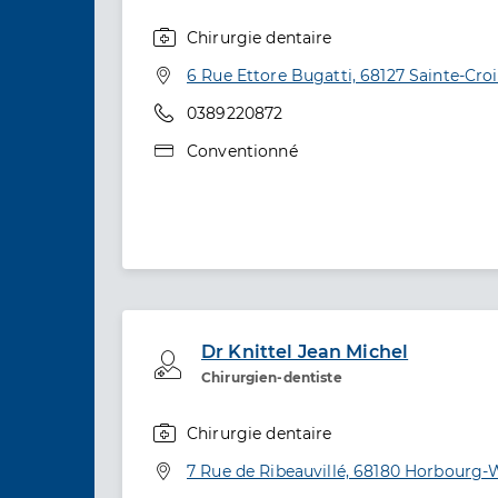
Chirurgie dentaire
Spécialités
Adresse
6 Rue Ettore Bugatti, 68127 Sainte-Croi
Téléphone
0389220872
Type de convention
Conventionné
Dr Knittel Jean Michel
Professionel de santé
Chirurgien-dentiste
Chirurgie dentaire
Spécialités
Adresse
7 Rue de Ribeauvillé, 68180 Horbourg-