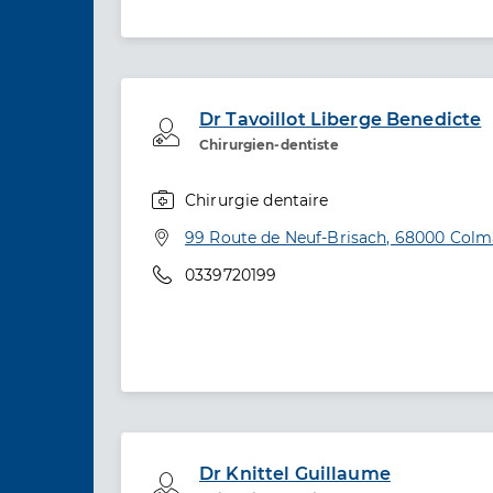
Dr Tavoillot Liberge Benedicte
Professionel de santé
Chirurgien-dentiste
Chirurgie dentaire
Spécialités
Adresse
99 Route de Neuf-Brisach, 68000 Colm
Téléphone
0339720199
Dr Knittel Guillaume
Professionel de santé