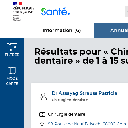
Panneau de gestion des cookies
Information (
6
)
Annuai
dans Annu
Résultats
pour « Chi
FILTRER
dentaire »
de 1 à 15 s
MODE
CARTE
Dr Assayag Strauss Patricia
Professionel de santé
Chirurgien-dentiste
Chirurgie dentaire
Spécialités
Adresse
99 Route de Neuf-Brisach, 68000 Colm