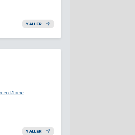
Y ALLER
x-en-Plaine
Y ALLER