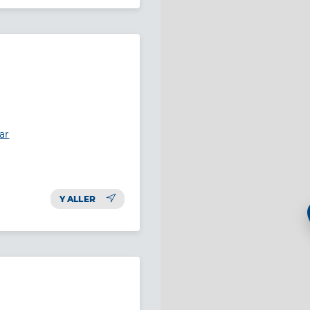
ar
Y ALLER