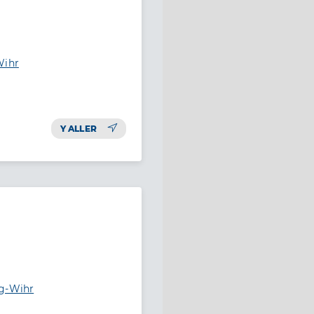
Wihr
Y ALLER
rg-Wihr