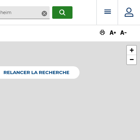
Menu prin
Supprimer
RECHERCHER
Augmente
Dimin
+
−
RELANCER LA RECHERCHE