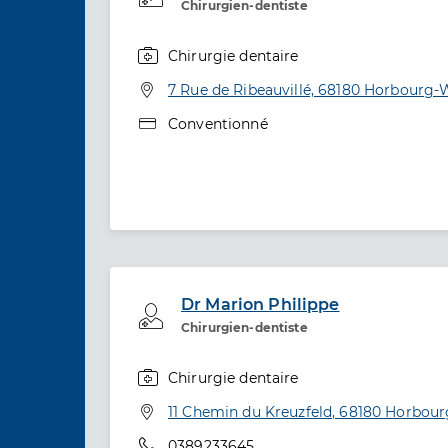
Chirurgien-dentiste
Chirurgie dentaire
Spécialités
Adresse
7 Rue de Ribeauvillé, 68180 Horbourg-
Type de convention
Conventionné
Dr Marion Philippe
Professionel de santé
Chirurgien-dentiste
Chirurgie dentaire
Spécialités
Adresse
11 Chemin du Kreuzfeld, 68180 Horbou
Téléphone
0389233645