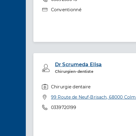
Type de convention
Conventionné
Dr Scrumeda Elisa
Professionel de santé
Chirurgien-dentiste
Chirurgie dentaire
Spécialités
Adresse
99 Route de Neuf-Brisach, 68000 Colm
Téléphone
0339720199