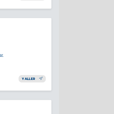
ar
Y ALLER