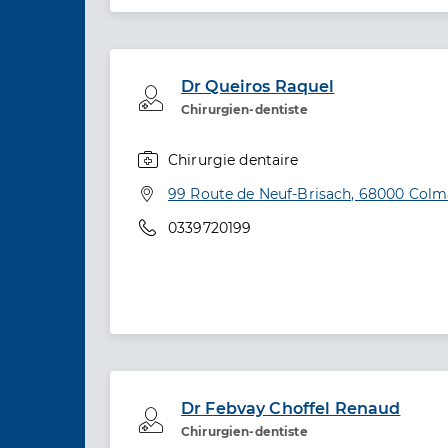
Dr Queiros Raquel
Professionel de santé
Chirurgien-dentiste
Chirurgie dentaire
Spécialités
Adresse
99 Route de Neuf-Brisach, 68000 Colm
Téléphone
0339720199
Dr Febvay Choffel Renaud
Professionel de santé
Chirurgien-dentiste