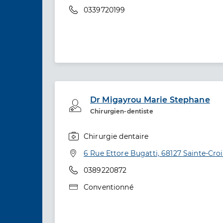
Téléphone
0339720199
Dr Migayrou Marie Stephane
Professionel de santé
Chirurgien-dentiste
Chirurgie dentaire
Spécialités
Adresse
6 Rue Ettore Bugatti, 68127 Sainte-Croi
Téléphone
0389220872
Type de convention
Conventionné