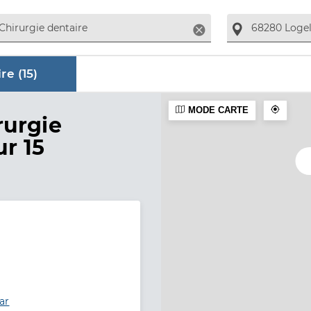
Supprimer
re (
15
)
MODE CARTE
aire
rurgie
ur 15
ar