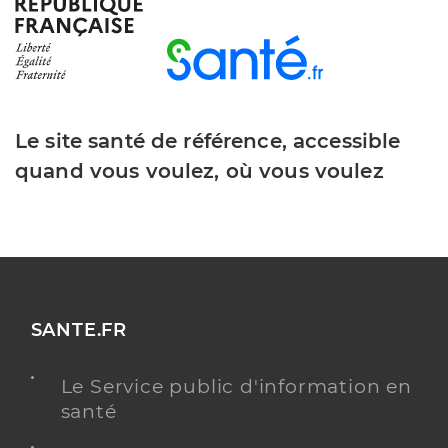
Y ALLER
Le site santé de référence, accessible
Dr Esslinger Roland
Professionel de santé
Chirurgien-dentiste
quand vous voulez, où vous voulez
Chirurgie dentaire
Spécialités
Adresse
10 Fossé des Flagellants, 68290 Masevaux-
Niederbruck
Distance
3 km
SANTE.FR
Téléphone
0389824605
Type de convention
Conventionné
Le Service public d'information en
santé
Y ALLER