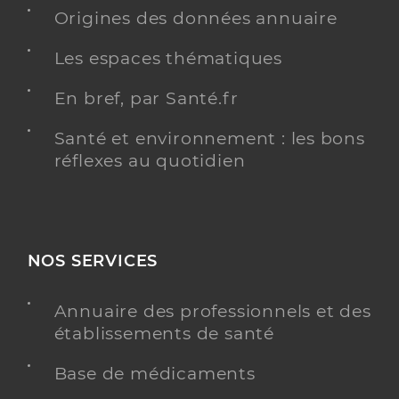
Adresse
54 Fossé des Flagellants, 68290 Masevaux-
Origines des données annuaire
Niederbruck
Les espaces thématiques
Distance
3 km
Téléphone
0389824470
En bref, par Santé.fr
Type de convention
Conventionné
Santé et environnement : les bons
réflexes au quotidien
Y ALLER
NOS SERVICES
Dr Bass Marilyn
Professionel de santé
Chirurgien-dentiste
Annuaire des professionnels et des
établissements de santé
Chirurgie dentaire
Spécialités
Adresse
9bis Avenue Jean Moulin, 90110 Rougemont-le-
Base de médicaments
Château