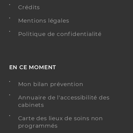
Professionel de santé
Chirurgien-dentiste
Crédits
Mentions légales
Chirurgie dentaire
Spécialités
Adresse
2 Pl du Lt Colonel Gayardon, 68290 Masevaux-
Politique de confidentialité
Niederbruck
Distance
3 km
Type de convention
Conventionné
EN CE MOMENT
Y ALLER
Mon bilan prévention
Annuaire de l'accessibilité des
cabinets
Dr Kessler Nicolas
Professionel de santé
Chirurgien-dentiste
Carte des lieux de soins non
programmés
Chirurgie dentaire
Spécialités