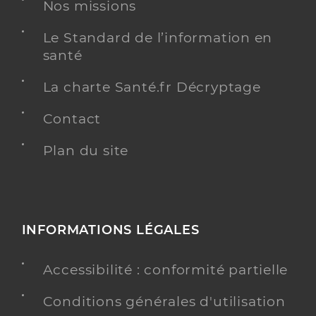
Nos missions
Le Standard de l’information en
santé
Dr Roux Loris
Professionel de santé
Chirurgien-dentiste
La charte Santé.fr Décryptage
Chirurgie dentaire
Contact
Spécialités
Adresse
2 Pl du Lt Colonel Gayardon, 68290 Masevaux-
Plan du site
Niederbruck
Distance
3 km
Type de convention
Conventionné
INFORMATIONS LÉGALES
Y ALLER
Accessibilité : conformité partielle
Conditions générales d'utilisation
Dr Gully Jean Baptiste