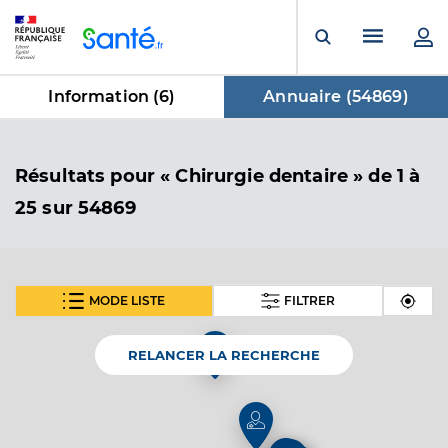
Panneau de gestion des cookies
Menu pr
Ouvrir la rech
Information (
6
)
Annuaire (
54869
)
dans Annuaire
Résultats
pour « Chirurgie dentaire »
de 1 à
25 sur 54869
MODE LISTE
FILTRER
SUIVANT
Dr Coudriet Othilie
Professionel de santé
Chirurgien-dentiste
RELANCER LA RECHERCHE
Chirurgie dentaire
Spécialités
Adresse
2 Rue du Moulin, 68780 Sentheim