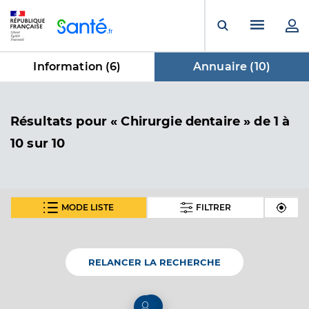
Panneau de gestion des cookies
Menu pr
Ouvrir la rech
Information (
6
)
Annuaire (
10
)
dans Annuaire
Résultats
pour « Chirurgie dentaire »
de 1 à
10 sur 10
MODE LISTE
FILTRER
Dr Marion Philippe
Professionel de santé
Chirurgien-dentiste
RELANCER LA RECHERCHE
Chirurgie dentaire
Spécialités
Adresse
11 Chemin du Kreuzfeld, 68180 Horbourg-Wihr