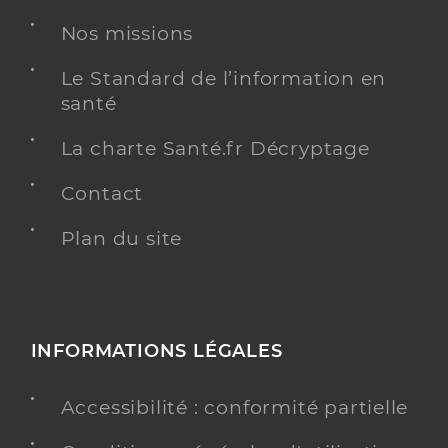
Nos missions
Chirurgie dentaire
Spécialités
Adresse
7 Rue de Ribeauvillé, 68180 Horbourg-Wihr
Le Standard de l’information en
santé
Type de convention
Conventionné
La charte Santé.fr Décryptage
Y ALLER
Contact
Plan du site
Dr Marchal Heussler Herve
Professionel de santé
Chirurgien-dentiste
Chirurgie dentaire
INFORMATIONS LÉGALES
Spécialités
Adresse
1 Rue des Gentianes, 68320 Kunheim
Accessibilité : conformité partielle
Téléphone
0389477810
Type de convention