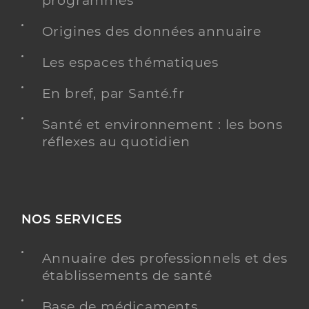
programmés
Origines des données annuaire
Dr Bolotov Roman
Professionel de santé
Chirurgien-dentiste
Les espaces thématiques
Chirurgie dentaire
En bref, par Santé.fr
Spécialités
Adresse
5 Rue des Vosges, 68600 Biesheim
Santé et environnement : les bons
Type de convention
Conventionné
réflexes au quotidien
Y ALLER
NOS SERVICES
Dr Boehler Christian
Professionel de santé
Annuaire des professionnels et des
Chirurgien-dentiste
établissements de santé
Chirurgie dentaire
Base de médicaments