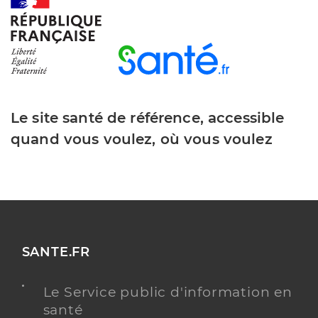
Y ALLER
Dr Charton Thierry
Professionel de santé
Chirurgien-dentiste
Le site santé de référence, accessible
Chirurgie dentaire
quand vous voulez, où vous voulez
Spécialités
Adresse
14 Rue Joseph Pauw, 68320 Muntzenheim
Type de convention
Conventionné
Y ALLER
SANTE.FR
Le Service public d'information en
Dr Knittel Guillaume
Professionel de santé
santé
Chirurgien-dentiste