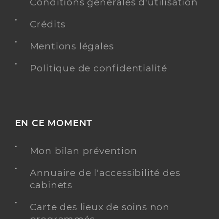
Conventionné
Conditions générales d'utilisation
Crédits
Y ALLER
Mentions légales
Politique de confidentialité
Dr Knittel Jean Michel
Professionel de santé
Chirurgien-dentiste
Chirurgie dentaire
EN CE MOMENT
Spécialités
Adresse
7 Rue de Ribeauvillé, 68180 Horbourg-Wihr
Mon bilan prévention
Téléphone
0389412403
Type de convention
Conventionné
Annuaire de l'accessibilité des
cabinets
Y ALLER
Carte des lieux de soins non