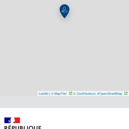
Y ALLER
Leaflet
|
© MapTiler
© Contributeurs d'OpenStreetMap