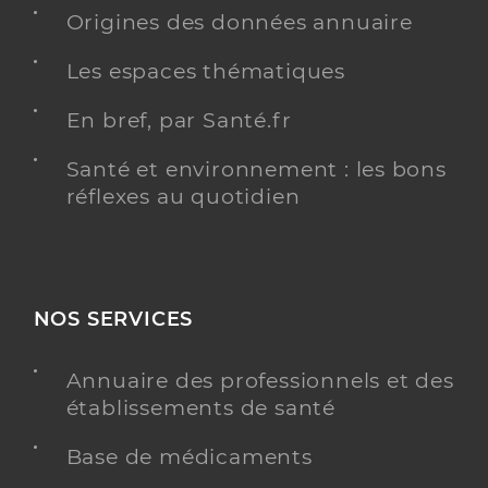
Origines des données annuaire
Dr Van Der Auwera Aline
Professionel de santé
Les espaces thématiques
Chirurgien-dentiste
En bref, par Santé.fr
Chirurgie dentaire
Spécialités
Adresse
26 Rue de Kembs, 68510 Sierentz
Santé et environnement : les bons
réflexes au quotidien
Téléphone
0389839861
Type de convention
Conventionné
Y ALLER
NOS SERVICES
Annuaire des professionnels et des
établissements de santé
Dr Pillon Marielle
Professionel de santé
Chirurgien-dentiste
Base de médicaments