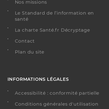
Nos missions
Chirurgien-dentiste
Le Standard de l’information en
Chirurgie dentaire
santé
Spécialités
Adresse
15 Rue de la Sinne, 68100 Mulhouse
La charte Santé.fr Décryptage
Téléphone
0389660201
Type de convention
Conventionné
Contact
Plan du site
Y ALLER
INFORMATIONS LÉGALES
Dr Taylor Adele
Professionel de santé
Chirurgien-dentiste
Accessibilité : conformité partielle
Chirurgie dentaire
Spécialités
Conditions générales d'utilisation
Adresse
31 Rue Jean Mermoz, 68400 Riedisheim