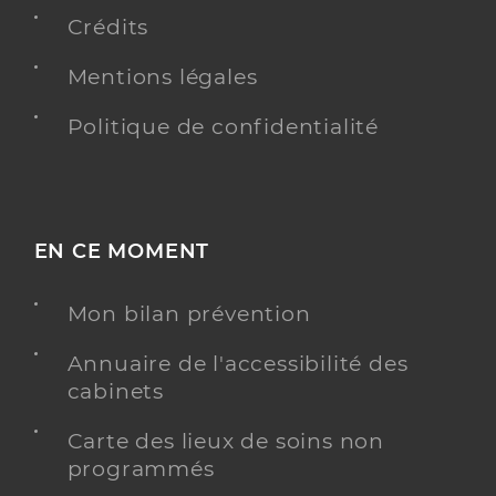
Type de convention
Conventionné
Crédits
Mentions légales
Y ALLER
Politique de confidentialité
Dr Lichtle Pierre Jean
Professionel de santé
Chirurgien-dentiste
EN CE MOMENT
Chirurgie dentaire
Spécialités
Mon bilan prévention
Adresse
96 Avenue d’Altkirch, 68100 Mulhouse
Annuaire de l'accessibilité des
Type de convention
Conventionné
cabinets
Y ALLER
Carte des lieux de soins non
programmés