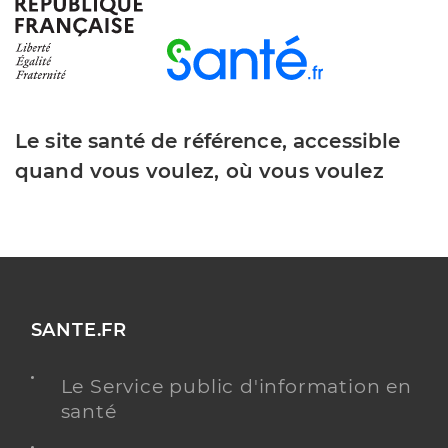
Y ALLER
Dr Grentzinger Marine
Professionel de santé
Chirurgien-dentiste
Le site santé de référence, accessible
quand vous voulez, où vous voulez
Chirurgie dentaire
Spécialités
Adresse
1 Rue du 2ème Chasseur d’Afrique, 68350
Brunstatt-Didenheim
Type de convention
Conventionné
SANTE.FR
Y ALLER
Le Service public d'information en
santé
Dr Hauth Odile
Professionel de santé