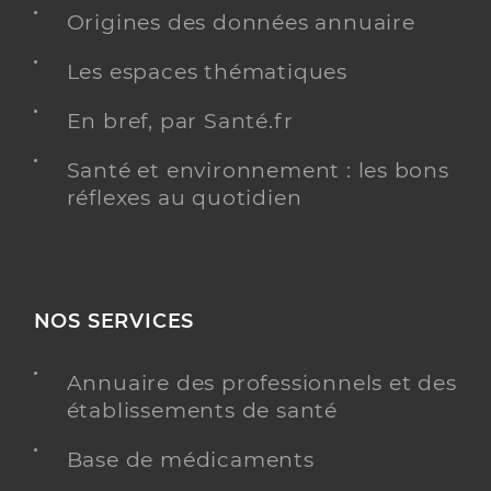
Origines des données annuaire
Les espaces thématiques
Dr Rencker Melanie
Professionel de santé
En bref, par Santé.fr
Chirurgien-dentiste
Santé et environnement : les bons
Chirurgie dentaire
réflexes au quotidien
Spécialités
Adresse
46 Rue Acklin, 68440 Landser
Téléphone
0389814040
Type de convention
Conventionné
NOS SERVICES
Y ALLER
Annuaire des professionnels et des
établissements de santé
Base de médicaments
Dr Pillon Marielle
Professionel de santé