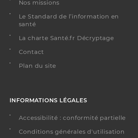
Dr Hauth Odile
Professionel de santé
Nos missions
Chirurgien-dentiste
Le Standard de l’information en
Chirurgie dentaire
santé
Spécialités
Adresse
15 Rue de la Sinne, 68100 Mulhouse
La charte Santé.fr Décryptage
Téléphone
0389660201
Contact
Type de convention
Conventionné
Plan du site
Y ALLER
INFORMATIONS LÉGALES
Dr Schub Justine
Professionel de santé
Chirurgien-dentiste
Accessibilité : conformité partielle
Chirurgie dentaire
Conditions générales d'utilisation
Spécialités
Adresse