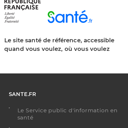
Y ALLER
Dr Peyronnet Clement
Professionel de santé
Chirurgien-dentiste
Le site santé de référence, accessible
quand vous voulez, où vous voulez
Chirurgie dentaire
Spécialités
Adresse
96 Avenue d’Altkirch, 68100 Mulhouse
Téléphone
0389462424
Type de convention
Conventionné
SANTE.FR
Y ALLER
Le Service public d'information en
santé