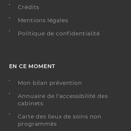
10 Rue des Rabbins, 68100 Mulhouse
Crédits
Téléphone
0366329090
Mentions légales
Y ALLER
Politique de confidentialité
Dr Gathrat Eric
Professionel de santé
Chirurgien-dentiste
EN CE MOMENT
Chirurgie dentaire
Mon bilan prévention
Spécialités
Adresse
54a Rue de l’Étang, 68170 Rixheim
Annuaire de l'accessibilité des
Téléphone
0389540431
cabinets
Type de convention
Conventionné
Carte des lieux de soins non
programmés
Y ALLER