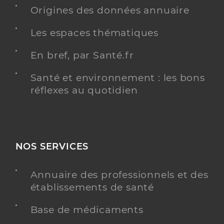
Chirurgie dentaire
Origines des données annuaire
Spécialités
Adresse
63 Rue Théodore Deck, 68500 Guebwiller
Les espaces thématiques
Téléphone
0389621982
En bref, par Santé.fr
Type de convention
Conventionné
Santé et environnement : les bons
Y ALLER
réflexes au quotidien
Dr Grauss Laura
Professionel de santé
NOS SERVICES
Chirurgien-dentiste
Annuaire des professionnels et des
Chirurgie dentaire
Spécialités
établissements de santé
Adresse
43 Rue d’Ensisheim, 68840 Pulversheim
Base de médicaments
Type de convention
Conventionné