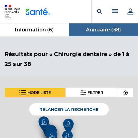
Panneau de gestion des cookies
Menu pr
Ouvrir la rech
Information (
6
)
Annuaire (
38
)
dans Annuaire
Résultats
pour « Chirurgie dentaire »
de 1 à
25 sur 38
MODE LISTE
FILTRER
SUIVANT
Dr Villemain Antoine
Professionel de santé
Chirurgien-dentiste
RELANCER LA RECHERCHE
Chirurgie dentaire
Spécialités
4
2
Adresse
43 Rue d’Ensisheim, 68840 Pulversheim