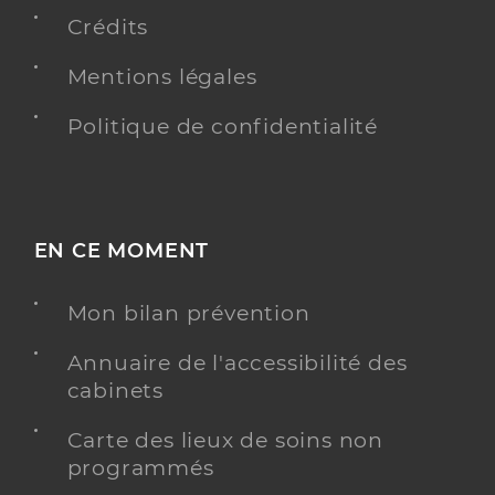
Crédits
Mentions légales
Dr Reeb Franck
Professionel de santé
Chirurgien-dentiste
Politique de confidentialité
Chirurgie dentaire
Spécialités
Adresse
125 Rue Théodore Deck, 68500 Guebwiller
Téléphone
0368479730
EN CE MOMENT
Mon bilan prévention
Y ALLER
Annuaire de l'accessibilité des
cabinets
Dr Reys Delphine
Professionel de santé
Carte des lieux de soins non
Chirurgien-dentiste
programmés