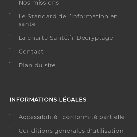
Nos missions
Téléphone
0389621832
Le Standard de l’information en
Type de convention
Conventionné
santé
La charte Santé.fr Décryptage
Y ALLER
Contact
Plan du site
Dr Ohayon Nathalie
Professionel de santé
Chirurgien-dentiste
Chirurgie dentaire
Spécialités
INFORMATIONS LÉGALES
Adresse
125 Rue Théodore Deck, 68500 Guebwiller
Téléphone
0368479730
Accessibilité : conformité partielle
Conditions générales d'utilisation
Y ALLER