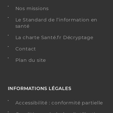
Chirurgie dentaire
Spécialités
Nos missions
Adresse
125 Rue Théodore Deck, 68500 Guebwiller
Téléphone
0368479730
Le Standard de l’information en
santé
Y ALLER
La charte Santé.fr Décryptage
Contact
Plan du site
Dr Laurent Clement
Professionel de santé
Chirurgien-dentiste
Chirurgie dentaire
Spécialités
Adresse
125 Rue Théodore Deck, 68500 Guebwiller
INFORMATIONS LÉGALES
Téléphone
0368479730
Accessibilité : conformité partielle
Y ALLER