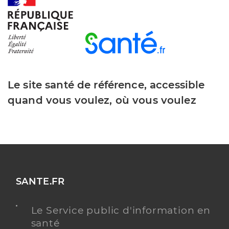
Dr Ouazzani Chahdi Jaafare
Professionel de santé
Chirurgien-dentiste
Chirurgie dentaire
Spécialités
Adresse
24b Rue de la Fabrique, 68530 Buhl
Le site santé de référence, accessible
Téléphone
0389281699
quand vous voulez, où vous voulez
Type de convention
Conventionné
Y ALLER
SANTE.FR
Dr Bui Antoine
Professionel de santé
Chirurgien-dentiste
Le Service public d'information en
santé