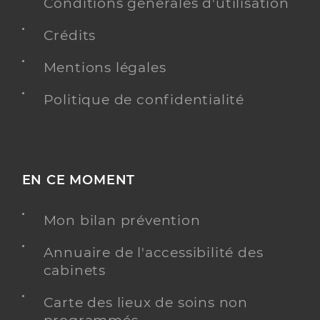
Conditions générales d'utilisation
Crédits
Mentions légales
Dr Reeb Franck
Professionel de santé
Chirurgien-dentiste
Politique de confidentialité
Chirurgie dentaire
Spécialités
Adresse
125 Rue Théodore Deck, 68500 Guebwiller
Téléphone
0368479730
EN CE MOMENT
Y ALLER
Mon bilan prévention
Annuaire de l'accessibilité des
cabinets
Dr Ohayon Nathalie
Professionel de santé
Carte des lieux de soins non
Chirurgien-dentiste