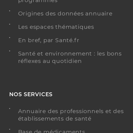
programmés
Chirurgie dentaire
Origines des données annuaire
Spécialités
Adresse
125 Rue Théodore Deck, 68500 Guebwiller
Les espaces thématiques
Téléphone
0368479730
En bref, par Santé.fr
Y ALLER
Santé et environnement : les bons
réflexes au quotidien
Centre De Sante Dentaire De
Service de santé
Guebwiller
Centre de santé
NOS SERVICES
Adresse
125 Rue Théodore Deck, 68500 Guebwiller
Annuaire des professionnels et des
Téléphone
03 68 47 97 30
établissements de santé
Base de médicaments
Y ALLER