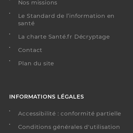
Nos missions
Spécialités
Adresse
12 Rue Raymond Poincaré, 68700 Cernay
Le Standard de l’information en
Type de convention
Conventionné
santé
La charte Santé.fr Décryptage
Y ALLER
Contact
Plan du site
Dr Pathe Matthieu
Professionel de santé
Chirurgien-dentiste
Chirurgie dentaire
Spécialités
INFORMATIONS LÉGALES
Adresse
6 Impasse des Garages, 68700 Cernay
Téléphone
0389550941
Accessibilité : conformité partielle
Type de convention
Conventionné
Conditions générales d'utilisation