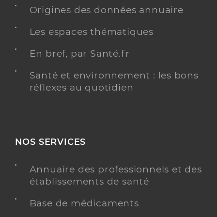
Dr Harnist Nathalie
Professionel de santé
Origines des données annuaire
Chirurgien-dentiste
Les espaces thématiques
Chirurgie dentaire
Spécialités
En bref, par Santé.fr
Adresse
14 Boulevard De Colmar, 68700 Cernay
Téléphone
0389756804
Santé et environnement : les bons
réflexes au quotidien
Type de convention
Conventionné
Y ALLER
NOS SERVICES
Annuaire des professionnels et des
Dr Sestacovschi Irina
Professionel de santé
établissements de santé
Chirurgien-dentiste
Base de médicaments
Chirurgie dentaire
Spécialités