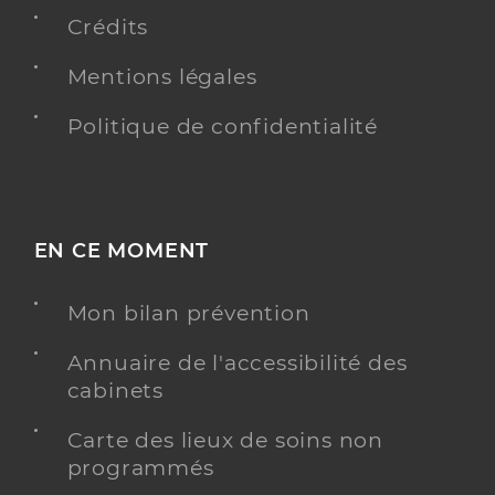
Y ALLER
Crédits
Mentions légales
Politique de confidentialité
Dr Neff Magali
Professionel de santé
Chirurgien-dentiste
Chirurgie dentaire
Spécialités
Adresse
47 Rue du General de Gaulle, 68800 Thann
EN CE MOMENT
Téléphone
0389370498
Mon bilan prévention
Type de convention
Conventionné
Annuaire de l'accessibilité des
cabinets
Y ALLER
Carte des lieux de soins non
programmés