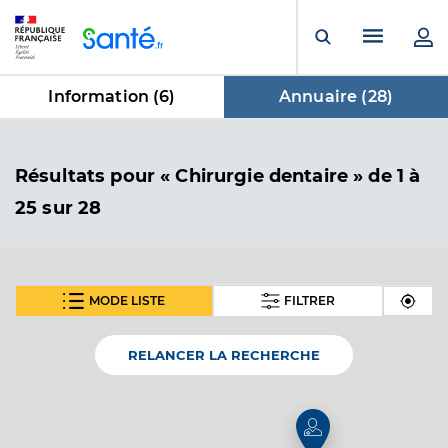
Panneau de gestion des cookies
Menu pr
Ouvrir la rech
Information (
6
)
Annuaire (
28
)
dans Annuaire
Résultats
pour « Chirurgie dentaire »
de 1 à
25 sur 28
MODE LISTE
FILTRER
SUIVANT
Dr Chanut Georges
Professionel de santé
Chirurgien-dentiste
RELANCER LA RECHERCHE
Chirurgie dentaire
Spécialités
Adresse
35 Rue Kleber, 68800 Thann