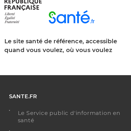
Espace Mutualiste Centre De Sante
Service de santé
Dentaire De Thann
Centre de santé
Le site santé de référence, accessible
Adresse
quand vous voulez, où vous voulez
122 Rue de la 1ere Armee, 68800 Thann
Téléphone
03 68 75 00 10
Y ALLER
SANTE.FR
Dr Boulay Pierre
Professionel de santé
Le Service public d'information en
Chirurgien-dentiste
santé
Chirurgie dentaire